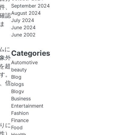
September 2024
件、
August 2024
ず確認
July 2024
ま
June 2024
June 2002
ムに
Categories
象外
Automotive
を超
beauty
す。
Blog
、信
blogs
Blogv
Business
Entertainment
Fashion
Finance
りに
Food
性）
Health