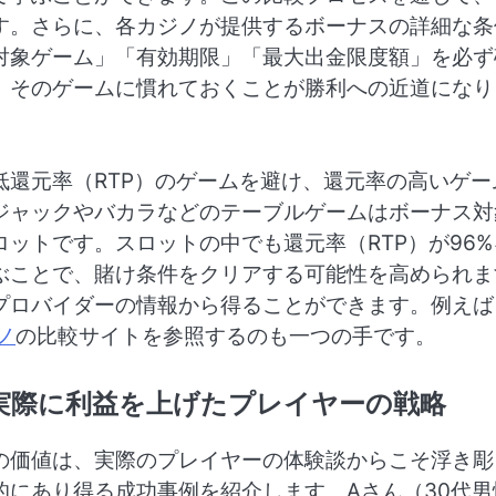
す。さらに、各カジノが提供するボーナスの詳細な条
nt ）」「対象ゲーム」「有効期限」「最大出金限度額」を必
、そのゲームに慣れておくことが勝利への近道になり
還元率（RTP）のゲームを避け、還元率の高いゲー
ジャックやバカラなどのテーブルゲームはボーナス対
ットです。スロットの中でも還元率（RTP）が96%
ぶことで、賭け条件をクリアする可能性を高められま
プロバイダーの情報から得ることができます。例えば
ノ
の比較サイトを参照するのも一つの手です。
実際に利益を上げたプレイヤーの戦略
の価値は、実際のプレイヤーの体験談からこそ浮き彫
にあり得る成功事例を紹介します。Aさん（30代男