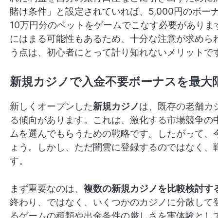
賭け条件」と設定されていれば、5,000円のボーナス
10万円分のベットをゲームでこなす必要があり
にはまる可能性もあるため、十分な注意が求めら
う点は、初心者にとって計り知れないメリットで
新規カジノで入金不要ボーナスを最大
新しくオープンした
新規カジノ
は、既存の老舗カ
る傾向があります。これは、激化する市場競争の
ムを選んでもらうための戦略です。したがって、
ょう。しかし、ただ闇雲に登録するのではなく、
す。
まず重要なのは、
複数の新規カジノを比較検討す
終わり、ではなく、いくつかのカジノに分散して
るゲームの種類や出金条件の厳しさを実体験とし