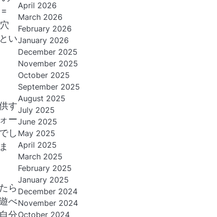
April 2026
=
March 2026
し穴
February 2026
とい
January 2026
December 2025
November 2025
October 2025
September 2025
August 2025
供す
July 2025
ォー
June 2025
でし
May 2025
April 2025
ま
March 2025
February 2025
January 2025
たら
December 2024
遊べ
November 2024
自分
October 2024