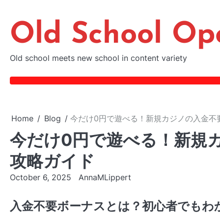
Skip
to
Old School Op
content
Old school meets new school in content variety
Home
Blog
今だけ0円で遊べる！新規カジノの入金不
今だけ0円で遊べる！新規
攻略ガイド
October 6, 2025
AnnaMLippert
入金不要ボーナスとは？初心者でもわ