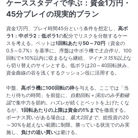
ケーススタディで学ぶ：資金1万円・
45分プレイの現実的プラン
資金1万円、プレイ時間45分という条件を想定し、
高ボ
ラ1：中ボラ2：低ボラ1
の配分でリスクを分散するケー
スを考える。ベットは
1回転あたり50～70円
（資金の
0.5～0.7%）を基準に、序盤は中ボラ機で
土台作り
。100
回転で±10%以内に収まるなら継続、
マイナス15%以上
な
ら切り替えのサインとする。低ボラは20～40回転挟み、
資金曲線の谷を浅くするクッション役に活用する。
中盤、
高ボラ機に100回転の枠
を与える。ここでは「当
たり待ちの時間」を前提に、
自動回転＋演出のみ手動確
認
で集中力を節約。ハズレが続くとベットを上げたくな
るが、
1回転あたりの上限は資金の1%まで
を徹底する。
ボーナス買いがある場合は、
最大2回まで
、総投資の20
～30%を超えない範囲に制限。勝っている状況でのみ実
施し、
負けの追い買い
は避ける。