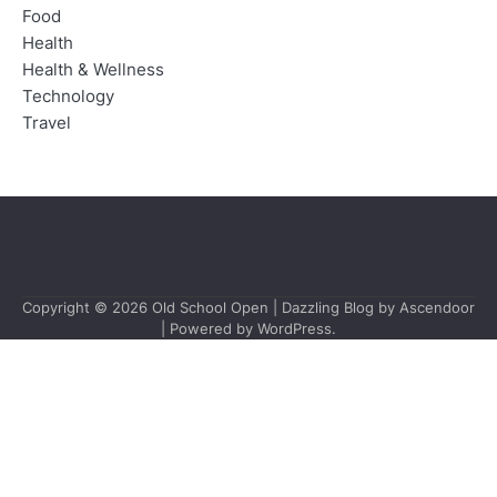
Food
Health
Health & Wellness
Technology
Travel
Copyright © 2026
Old School Open
| Dazzling Blog by
Ascendoor
| Powered by
WordPress
.