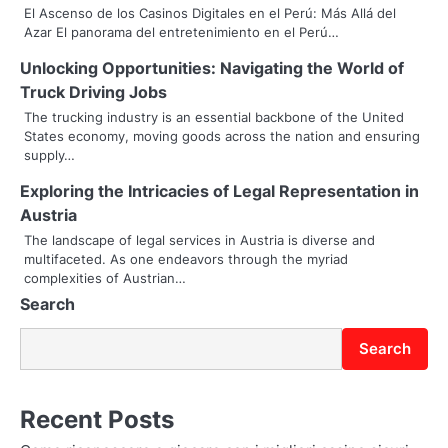
v
El Ascenso de los Casinos Digitales en el Perú: Más Allá del
Azar El panorama del entretenimiento en el Perú…
i
Unlocking Opportunities: Navigating the World of
g
Truck Driving Jobs
a
The trucking industry is an essential backbone of the United
States economy, moving goods across the nation and ensuring
t
supply…
i
Exploring the Intricacies of Legal Representation in
Austria
o
The landscape of legal services in Austria is diverse and
multifaceted. As one endeavors through the myriad
n
complexities of Austrian…
Search
Search
Recent Posts