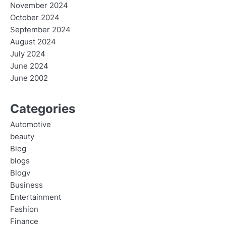
November 2024
October 2024
September 2024
August 2024
July 2024
June 2024
June 2002
Categories
Automotive
beauty
Blog
blogs
Blogv
Business
Entertainment
Fashion
Finance