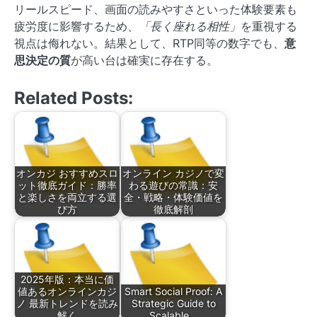
リールスピード、画面の読みやすさといった体験要素も
疲労度に影響するため、
「長く座れる相性」
を重視する
視点は侮れない。結果として、RTP同等の数字でも、
意
思決定の質
が高い台は確実に存在する。
Related Posts:
オンカジ おすすめスロ
オンライン カジノで変
ット徹底ガイド：勝率
わる遊びの常識：安
と楽しさを両立する選
全・戦略・体験価値を
び方
徹底解剖
2025年版：本当に価
値あるオンラインカジ
Smart Social Proof: A
ノ 最新トレンドを読み
Strategic Guide to
解く
Scalable…