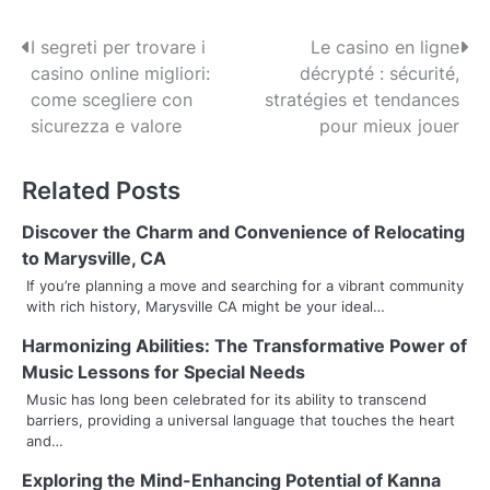
P
I segreti per trovare i
Le casino en ligne
casino online migliori:
décrypté : sécurité,
o
come scegliere con
stratégies et tendances
s
sicurezza e valore
pour mieux jouer
t
Related Posts
n
Discover the Charm and Convenience of Relocating
a
to Marysville, CA
v
If you’re planning a move and searching for a vibrant community
with rich history, Marysville CA might be your ideal…
i
Harmonizing Abilities: The Transformative Power of
g
Music Lessons for Special Needs
a
Music has long been celebrated for its ability to transcend
barriers, providing a universal language that touches the heart
t
and…
i
Exploring the Mind-Enhancing Potential of Kanna