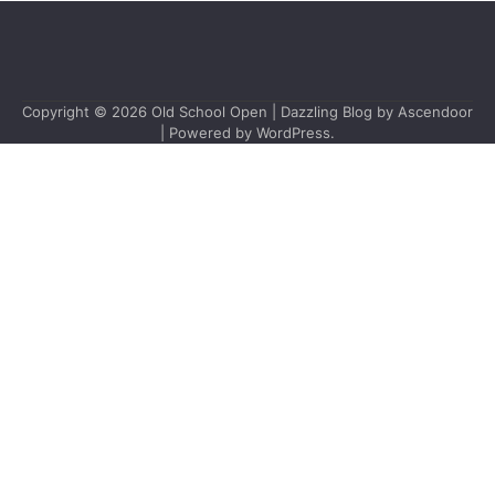
Copyright © 2026
Old School Open
| Dazzling Blog by
Ascendoor
| Powered by
WordPress
.