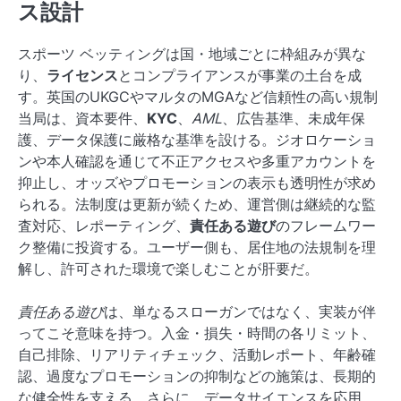
ス設計
スポーツ ベッティングは国・地域ごとに枠組みが異な
り、
ライセンス
とコンプライアンスが事業の土台を成
す。英国のUKGCやマルタのMGAなど信頼性の高い規制
当局は、資本要件、
KYC
、
AML
、広告基準、未成年保
護、データ保護に厳格な基準を設ける。ジオロケーショ
ンや本人確認を通じて不正アクセスや多重アカウントを
抑止し、オッズやプロモーションの表示も透明性が求め
られる。法制度は更新が続くため、運営側は継続的な監
査対応、レポーティング、
責任ある遊び
のフレームワー
ク整備に投資する。ユーザー側も、居住地の法規制を理
解し、許可された環境で楽しむことが肝要だ。
責任ある遊び
は、単なるスローガンではなく、実装が伴
ってこそ意味を持つ。入金・損失・時間の各リミット、
自己排除、リアリティチェック、活動レポート、年齢確
認、過度なプロモーションの抑制などの施策は、長期的
な健全性を支える。さらに、データサイエンスを応用