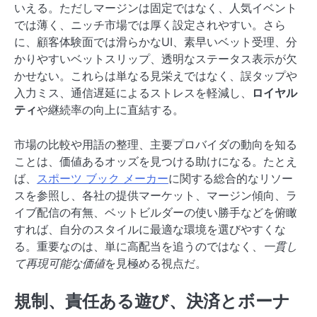
いえる。ただしマージンは固定ではなく、人気イベント
では薄く、ニッチ市場では厚く設定されやすい。さら
に、顧客体験面では滑らかなUI、素早いベット受理、分
かりやすいベットスリップ、透明なステータス表示が欠
かせない。これらは単なる見栄えではなく、誤タップや
入力ミス、通信遅延によるストレスを軽減し、
ロイヤル
ティ
や継続率の向上に直結する。
市場の比較や用語の整理、主要プロバイダの動向を知る
ことは、価値あるオッズを見つける助けになる。たとえ
ば、
スポーツ ブック メーカー
に関する総合的なリソー
スを参照し、各社の提供マーケット、マージン傾向、ラ
イブ配信の有無、ベットビルダーの使い勝手などを俯瞰
すれば、自分のスタイルに最適な環境を選びやすくな
る。重要なのは、単に高配当を追うのではなく、
一貫し
て再現可能な価値
を見極める視点だ。
規制、責任ある遊び、決済とボーナ