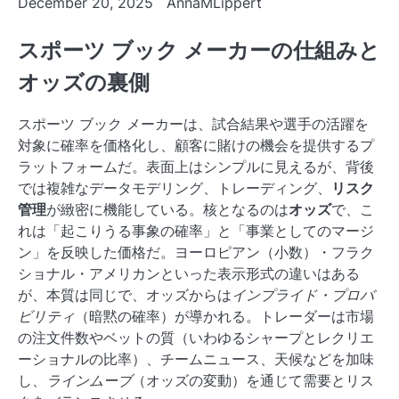
December 20, 2025
AnnaMLippert
スポーツ ブック メーカーの仕組みと
オッズの裏側
スポーツ ブック メーカーは、試合結果や選手の活躍を
対象に確率を価格化し、顧客に賭けの機会を提供するプ
ラットフォームだ。表面上はシンプルに見えるが、背後
では複雑なデータモデリング、トレーディング、
リスク
管理
が緻密に機能している。核となるのは
オッズ
で、こ
れは「起こりうる事象の確率」と「事業としてのマージ
ン」を反映した価格だ。ヨーロピアン（小数）・フラク
ショナル・アメリカンといった表示形式の違いはある
が、本質は同じで、オッズからは
インプライド・プロバ
ビリティ
（暗黙の確率）が導かれる。トレーダーは市場
の注文件数やベットの質（いわゆるシャープとレクリエ
ーショナルの比率）、チームニュース、天候などを加味
し、
ラインムーブ
（オッズの変動）を通じて需要とリス