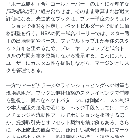
「ホーム勝利＋合計ゴールオーバー」のように論理的な
同時相関
が強い組み合わせは、そのまま乗算すれば過大
評価になる。先進的なブックは、プレー単位のシミュレ
ーションで相関を推定し、
ベットビルダー
内で動的に価
格調整を行う。NBAの同一試合パーリーでは、スター選
手の出場時間やペース、ファウルトラブルが全体のスタ
ッツ分布を歪めるため、プレーヤープロップと試合トー
タルの共同分布を更新しながら提示する。これにより、
ユーザーにカスタム性を提供しながら、
マージン
とリス
クを管理できる。
一方で
アービトラージ
やラインショッピングへの対策も
現場課題だ。ブックは他社価格のスクレイピングで乖離
を監視し、異常なベットパターンには閾値ベースの制限
や本人確認の強化で応じる。ヘッジ手段としては、エク
スチェンジや流動性プールでポジションを相殺するほ
か、提携取引先とオフセット契約を結ぶ例もある。さら
に、
不正防止
の観点では、疑わしい試合は早期にマーケ
ットを縮小・停止し、監視機関と連携して調査を進め