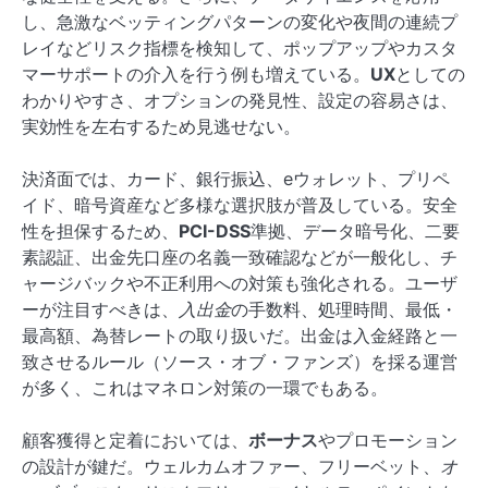
し、急激なベッティングパターンの変化や夜間の連続プ
レイなどリスク指標を検知して、ポップアップやカスタ
マーサポートの介入を行う例も増えている。
UX
としての
わかりやすさ、オプションの発見性、設定の容易さは、
実効性を左右するため見逃せない。
決済面では、カード、銀行振込、eウォレット、プリペ
イド、暗号資産など多様な選択肢が普及している。安全
性を担保するため、
PCI-DSS
準拠、データ暗号化、二要
素認証、出金先口座の名義一致確認などが一般化し、チ
ャージバックや不正利用への対策も強化される。ユーザ
ーが注目すべきは、
入出金
の手数料、処理時間、最低・
最高額、為替レートの取り扱いだ。出金は入金経路と一
致させるルール（ソース・オブ・ファンズ）を採る運営
が多く、これはマネロン対策の一環でもある。
顧客獲得と定着においては、
ボーナス
やプロモーション
の設計が鍵だ。ウェルカムオファー、フリーベット、
オ