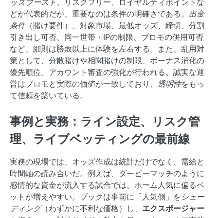
ッズブースト
、リスクフリー、ロイヤルティポイントな
どが代表的だが、重要なのは条件の明確さである。
出金
条件
（賭け要件）、対象市場、最低オッズ、締切、分割
引き出し可否、同一世帯・IPの制限、プロモの併用可否
など、細則は勝敗以上に体験を左右する。また、乱用対
策として、分散賭けや相関賭けの制限、ボーナス消化の
優先順位、アカウント審査の強化が行われる。誠実な運
営はプロモと実際の価値が一致しており、
透明性
をもっ
て信頼を築いている。
事例と実務：ライン設定、リスク管
理、ライブベッティングの最前線
実務の現場では、オッズ作成は統計だけでなく、需給と
時間軸の読み合いだ。例えば、ダービーマッチのように
感情的な資金が流入する試合では、ホーム人気に偏るベ
ットが増えやすい。ブックは事前に「人気側」を
シェー
ディング
（わずかに不利な価格）し、
エクスポージャー