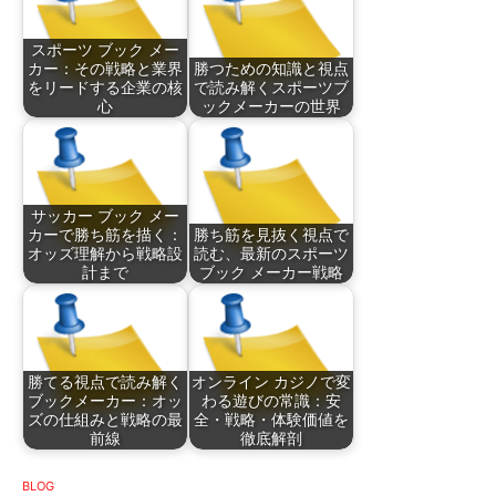
スポーツ ブック メー
カー：その戦略と業界
勝つための知識と視点
をリードする企業の核
で読み解くスポーツブ
心
ックメーカーの世界
サッカー ブック メー
カーで勝ち筋を描く：
勝ち筋を見抜く視点で
オッズ理解から戦略設
読む、最新のスポーツ
計まで
ブック メーカー戦略
勝てる視点で読み解く
オンライン カジノで変
ブックメーカー：オッ
わる遊びの常識：安
ズの仕組みと戦略の最
全・戦略・体験価値を
前線
徹底解剖
BLOG