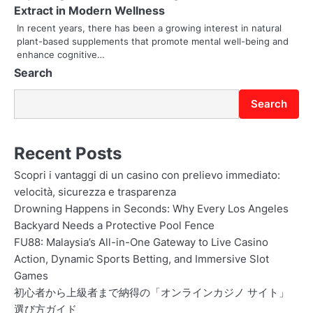
Extract in Modern Wellness
o
In recent years, there has been a growing interest in natural
plant-based supplements that promote mental well-being and
n
enhance cognitive…
Search
Search
Recent Posts
Scopri i vantaggi di un casino con prelievo immediato:
velocità, sicurezza e trasparenza
Drowning Happens in Seconds: Why Every Los Angeles
Backyard Needs a Protective Pool Fence
FU88: Malaysia’s All-in-One Gateway to Live Casino
Action, Dynamic Sports Betting, and Immersive Slot
Games
初心者から上級者まで納得の「オンラインカジノ サイト」
選び方ガイド