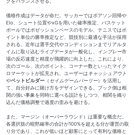
クをバランスさせる。
価格作成はデータが命だ。サッカーではポアソン回帰や
Elo、シュート位置やxGを用いた確率推定、バスケット
ボールではポゼッションベースのモデル、テニスではポ
イント単位の勝率推定など、競技別に最適な手法が採用
される。近年は選手交代やコンディションまでリアルタ
イムに取り込むライブデータが一般化し、
インプレー
市
場の反応速度と精度が飛躍的に向上した。これにより、
次のゴール、次のポイント、コーナー数といったマイク
ロマーケットが拡充され、ユーザーは
キャッシュアウト
や
ベットビルダー
（
セイムゲームパーリー
）を活用し
て、自分好みに賭け方をデザインできる。ブック側は相
関の強い事象を同時に選べる設計をしつつ、相関を織り
込んだ価格調整で過度の歪みを避ける。
また、マージン（オーバーラウンド）は重要な概念だ。
各選択肢の暗黙確率の合計が100%を超える分が運営の取
り分であり、これが低いほど顧客にとって有利な価格と