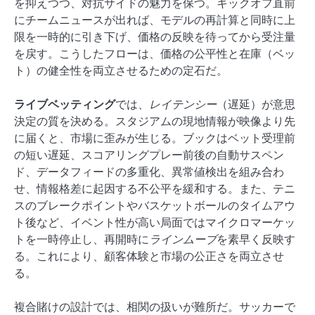
を抑えつつ、対抗サイドの魅力を保つ。キックオフ直前
にチームニュースが出れば、モデルの再計算と同時に上
限を一時的に引き下げ、価格の反映を待ってから受注量
を戻す。こうしたフローは、価格の公平性と在庫（ベッ
ト）の健全性を両立させるための定石だ。
ライブベッティング
では、
レイテンシー
（遅延）が意思
決定の質を決める。スタジアムの現地情報が映像より先
に届くと、市場に歪みが生じる。ブックはベット受理前
の短い遅延、スコアリングプレー前後の自動サスペン
ド、データフィードの多重化、異常値検出を組み合わ
せ、情報格差に起因する不公平を緩和する。また、テニ
スのブレークポイントやバスケットボールのタイムアウ
ト後など、イベント性が高い局面ではマイクロマーケッ
トを一時停止し、再開時に
ラインムーブ
を素早く反映す
る。これにより、顧客体験と市場の公正さを両立させ
る。
複合賭けの設計では、相関の扱いが難所だ。サッカーで