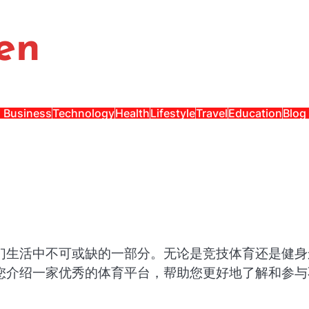
en
Business
Technology
Health
Lifestyle
Travel
Education
Blog
们生活中不可或缺的一部分。无论是竞技体育还是健身
您介绍一家优秀的体育平台，帮助您更好地了解和参与