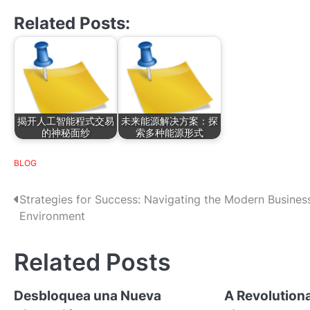
Related Posts:
揭开人工智能程式交易
未来能源解决方案：探
的神秘面纱
索多种能源形式
BLOG
P
Strategies for Success: Navigating the Modern Busines
Environment
o
s
Related Posts
t
Desbloquea una Nueva
A Revolution
n