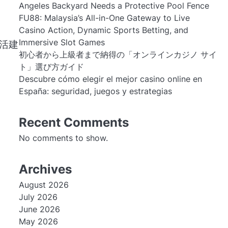
Angeles Backyard Needs a Protective Pool Fence
FU88: Malaysia’s All-in-One Gateway to Live
Casino Action, Dynamic Sports Betting, and
Immersive Slot Games
活建
初心者から上級者まで納得の「オンラインカジノ サイ
ト」選び方ガイド
Descubre cómo elegir el mejor casino online en
España: seguridad, juegos y estrategias
Recent Comments
No comments to show.
Archives
August 2026
July 2026
June 2026
May 2026