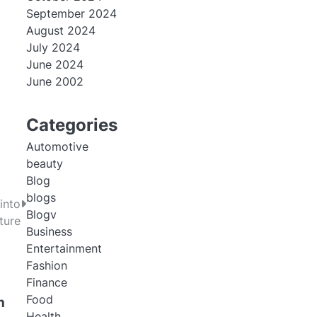
September 2024
August 2024
July 2024
June 2024
June 2002
Categories
Automotive
beauty
Blog
blogs
into
Blogv
ture
Business
Entertainment
Fashion
Finance
Food
n
Health