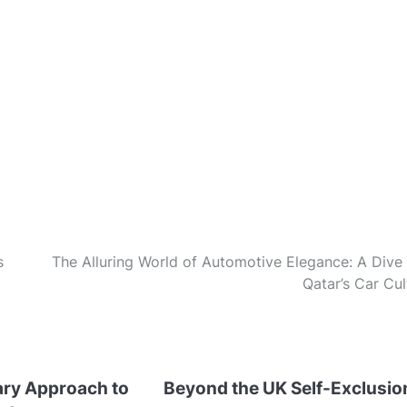
s
The Alluring World of Automotive Elegance: A Dive 
Qatar’s Car Cul
ary Approach to
Beyond the UK Self-Exclusio