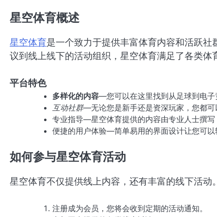
星空体育概述
星空体育
是一个致力于提供丰富体育内容和活跃社
议到线上线下的活动组织，星空体育满足了各类体
平台特色
多样化的内容
—您可以在这里找到从足球到电子
互动社群
—无论您是新手还是资深玩家，您都可
专业指导—星空体育提供的内容由专业人士撰写
便捷的用户体验—简单易用的界面设计让您可以
如何参与星空体育活动
星空体育不仅提供线上内容，还有丰富的线下活动
注册成为会员，您将会收到定期的活动通知。