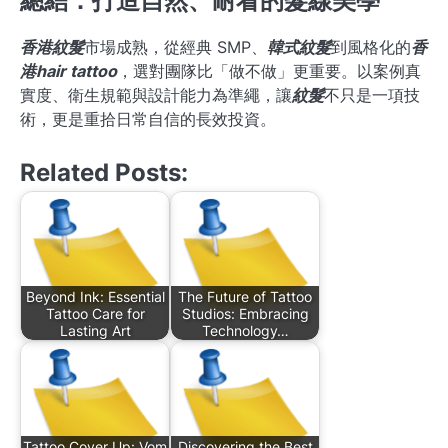
總結：打造自然、耐看的髮線美學
香港紋髮
市場成熟，從經典 SMP、
韓式紋髮
到風格化的
香
港hair tattoo
，選對團隊比「做不做」更重要。以案例真
實度、衛生規範與設計能力為準繩，讓
紋髮
不只是一項技
術，更是重拾日常自信的長效投資。
Related Posts:
Beyond Ink: Essential
The Future of Tattoo
Tattoo Care for
Studios: Embracing
Lasting Art
Technology…
Tattoo Cover Up: Vom
Discovering the Best