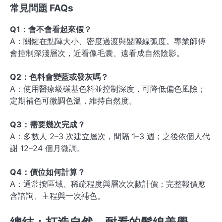
常見問題 FAQs
Q1：會不會看起來假？
A：關鍵在點陣大小、密度過渡與髮際線弧度。專業師傅
會控制深淺層次，近看像毛囊、遠看成自然陰影。
Q2：色料會變藍或發灰嗎？
A：使用醫療級碳基色料並控制深度，可降低偏色風險；
定期補色可微調色溫，維持自然度。
Q3：需要幾次完成？
A：多數人 2–3 次建立層次，間隔 1–3 週；之後依個人代
謝 12–24 個月微調。
Q4：價位如何計算？
A：通常按區域、稀疏程度與層次次數計價；完整報價應
含諮詢、主程與一次補色。