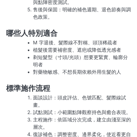
與點陣密度測試。
售後與保固：明確的補色週期、退色節奏與調
色政策。
哪些人特別適合
M 字退後、髮際線不對稱、頭頂稀疏者
植髮後需要補密度、遮疤或降低透光感者
剃短髮型（寸頭/光頭）想要更緊實、輪廓分
明者
對藥物敏感、不想長期依賴外用生髮的人
標準施作流程
面談設計：頭皮評估、色號匹配、髮際線試
畫。
試點測試：小範圍點陣觀察持色與癒合表現。
主程施作：依區域分次完成，建立由淺至深的
層次。
復診補色：調整密度、邊界柔化，使近看更自