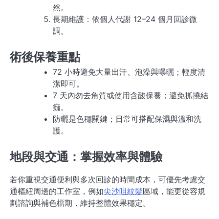
然。
長期維護：依個人代謝 12–24 個月回診微
調。
術後保養重點
72 小時避免大量出汗、泡澡與曝曬；輕度清
潔即可。
7 天內勿去角質或使用含酸保養；避免抓撓結
痂。
防曬是色穩關鍵；日常可搭配保濕與溫和洗
護。
地段與交通：掌握效率與體驗
若你重視交通便利與多次回診的時間成本，可優先考慮交
通樞紐周邊的工作室，例如
尖沙咀紋髮
區域，能更從容規
劃諮詢與補色檔期，維持整體效果穩定。