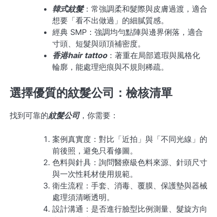
韓式紋髮
：常強調柔和髮際與皮膚過渡，適合
想要「看不出做過」的細膩質感。
經典 SMP：強調均勻點陣與邊界俐落，適合
寸頭、短髮與頭頂補密度。
香港hair tattoo
：著重在局部遮瑕與風格化
輪廓，能處理疤痕與不規則稀疏。
選擇優質的紋髮公司：檢核清單
找到可靠的
紋髮公司
，你需要：
案例真實度：對比「近拍」與「不同光線」的
前後照，避免只看修圖。
色料與針具：詢問醫療級色料來源、針頭尺寸
與一次性耗材使用規範。
衛生流程：手套、消毒、覆膜、保護墊與器械
處理須清晰透明。
設計溝通：是否進行臉型比例測量、髮旋方向