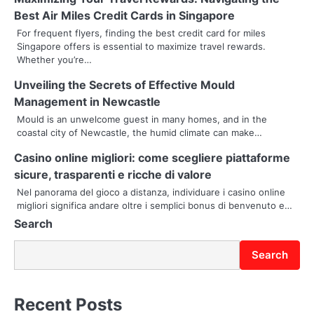
a
Best Air Miles Credit Cards in Singapore
v
For frequent flyers, finding the best credit card for miles
Singapore offers is essential to maximize travel rewards.
i
Whether you’re…
g
Unveiling the Secrets of Effective Mould
Management in Newcastle
a
Mould is an unwelcome guest in many homes, and in the
t
coastal city of Newcastle, the humid climate can make…
i
Casino online migliori: come scegliere piattaforme
sicure, trasparenti e ricche di valore
o
Nel panorama del gioco a distanza, individuare i casino online
migliori significa andare oltre i semplici bonus di benvenuto e…
n
Search
Search
Recent Posts