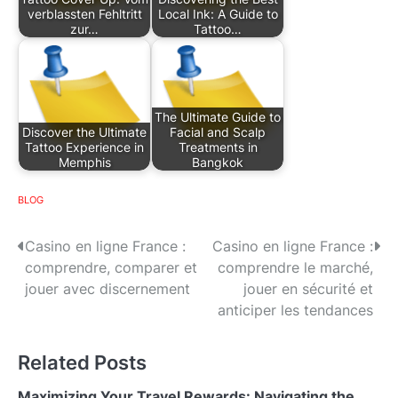
verblassten Fehltritt
Local Ink: A Guide to
zur…
Tattoo…
The Ultimate Guide to
Discover the Ultimate
Facial and Scalp
Tattoo Experience in
Treatments in
Memphis
Bangkok
BLOG
P
Casino en ligne France :
Casino en ligne France :
comprendre, comparer et
comprendre le marché,
o
jouer avec discernement
jouer en sécurité et
s
anticiper les tendances
t
Related Posts
n
Maximizing Your Travel Rewards: Navigating the