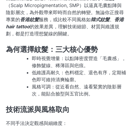
（Scalp Micropigmentation, SMP）以逼真毛囊點陣與
陰影層次，為外觀帶來即時而自然的轉變。無論你正搜尋
專業的
香港紋髮
服務，或比較不同風格如
韓式紋髮
、
香港
hair tattoo
的效果差異，理解技術細節、材質與維護規
劃，都是打造理想髮線的關鍵。
為何選擇紋髮：三大核心優勢
即時視覺增量：以點陣密度營造「毛囊感」，
修飾髮線、稀薄區與疤痕。
低維護高耐久：色料穩定、退色有序，定期補
色即可維持清爽輪廓。
風格可調：從近看自然、遠看緊實的陰影層
次，能貼合臉型與五官比例。
技術流派與風格取向
不同手法決定觀感與細緻度：