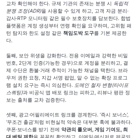
교차 확인해야 한다. 규제 기관의 존재는 분쟁 시
독립적
분쟁 조정(ADR)
을 사용할 수 있게 하고, 고객 자금 분리·
감사·RTP 모니터링 같은 필수 보호장치를 담보한다. 합법
플랫폼은 계정 생성부터 연령 확인을 요구하며, 고위험 패
턴 탐지와 한도 설정 같은
책임도박 도구
를 기본 제공한
다.
둘째, 보안 위생을 강화한다. 전용 이메일과 강력한 비밀
번호, 2단계 인증(가능한 경우)으로 계정을 분리하고, 결
제 수단은 환불·거래 추적이 가능한 채널을 택한다. 브라
우저 권한 요청, 지갑 서명 팝업, 알 수 없는 확장 프로그
램 설치 요구는 즉시 의심한다.
도메인 철자 변형(타이포
스쿼팅)
과 비공식 앱 배포 링크는 피하고, 리뷰나 평판 정
보는 출처를 교차 검증한다.
셋째, 광고·어필리에이트 링크를 경계한다. ‘즉시 보너스’,
‘무조건 출금’처럼 비현실적 약속은 대부분 훅에 불과하다.
쿠폰·보너스를 받기 전에
약관의 롤오버, 게임 기여도, 최
대 베팅 제한
을 꼼꼼히 확인하고, 이메일·메신저로 제공되