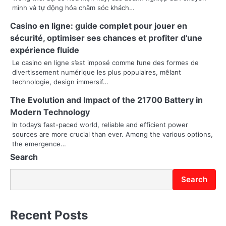
mình và tự động hóa chăm sóc khách…
v
Casino en ligne: guide complet pour jouer en
i
sécurité, optimiser ses chances et profiter d’une
g
expérience fluide
a
Le casino en ligne s’est imposé comme l’une des formes de
divertissement numérique les plus populaires, mêlant
t
technologie, design immersif…
i
The Evolution and Impact of the 21700 Battery in
Modern Technology
o
In today’s fast-paced world, reliable and efficient power
sources are more crucial than ever. Among the various options,
n
the emergence…
Search
Search
Recent Posts