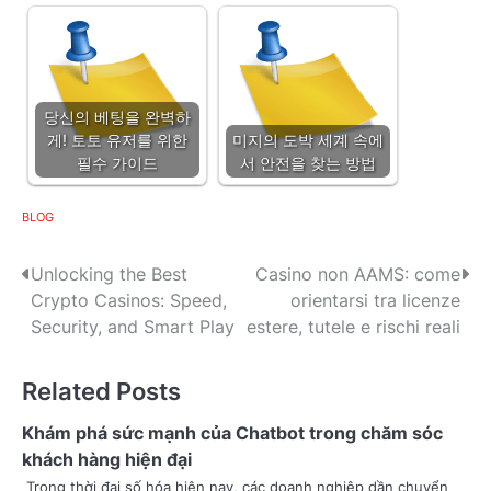
당신의 베팅을 완벽하
게! 토토 유저를 위한
미지의 도박 세계 속에
필수 가이드
서 안전을 찾는 방법
BLOG
P
Unlocking the Best
Casino non AAMS: come
Crypto Casinos: Speed,
orientarsi tra licenze
o
Security, and Smart Play
estere, tutele e rischi reali
s
Related Posts
t
n
Khám phá sức mạnh của Chatbot trong chăm sóc
khách hàng hiện đại
a
Trong thời đại số hóa hiện nay, các doanh nghiệp dần chuyển