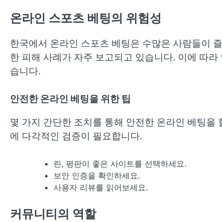
온라인 스포츠 베팅의 위험성
한국에서 온라인 스포츠 베팅은 수많은 사람들이 즐
한 피해 사례가 자주 보고되고 있습니다. 이에 따라
습니다.
안전한 온라인 베팅을 위한 팁
몇 가지 간단한 조치를 통해 안전한 온라인 베팅을 
에 다각적인 검증이 필요합니다.
린, 평판이 좋은 사이트를 선택하세요.
보안 인증을 확인하세요.
사용자 리뷰를 읽어보세요.
커뮤니티의 역할