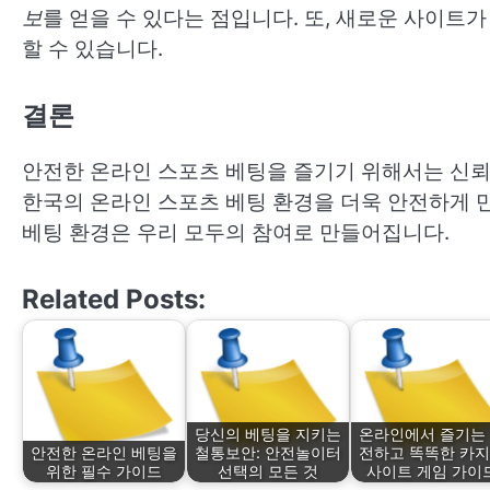
보
를 얻을 수 있다는 점입니다. 또, 새로운 사이트
할 수 있습니다.
결론
안전한 온라인 스포츠 베팅을 즐기기 위해서는 신뢰
한국의 온라인 스포츠 베팅 환경을 더욱 안전하게 
베팅 환경은 우리 모두의 참여로 만들어집니다.
Related Posts:
당신의 베팅을 지키는
온라인에서 즐기는
안전한 온라인 베팅을
철통보안: 안전놀이터
전하고 똑똑한 카
위한 필수 가이드
선택의 모든 것
사이트 게임 가이