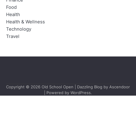
Food
Health
Health & Wellness
Technology
Travel
Copyright © 2026
Old School Open
| Dazzling Blog by
Ascendoor
| Powered by
WordPress
.