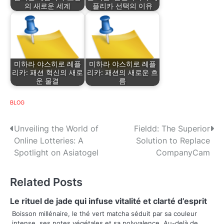
의 새로운 세계
플리카 선택의 이유
미하라 야스히로 레플
미하라 야스히로 레플
리카: 패션 혁신의 새로
리카: 패션의 새로운 흐
운 물결
름
BLOG
P
Unveiling the World of
Fieldd: The Superior
Online Lotteries: A
Solution to Replace
o
Spotlight on Asiatogel
CompanyCam
s
Related Posts
t
n
Le rituel de jade qui infuse vitalité et clarté d’esprit
Boisson millénaire, le thé vert matcha séduit par sa couleur
a
intense, ses notes végétales et sa polyvalence. Au-delà de