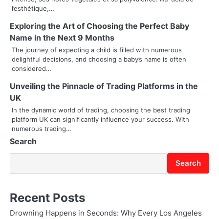
l’esthétique,…
v
Exploring the Art of Choosing the Perfect Baby
i
Name in the Next 9 Months
g
The journey of expecting a child is filled with numerous
delightful decisions, and choosing a baby’s name is often
a
considered…
t
Unveiling the Pinnacle of Trading Platforms in the
UK
i
In the dynamic world of trading, choosing the best trading
o
platform UK can significantly influence your success. With
numerous trading…
n
Search
Search
Recent Posts
Drowning Happens in Seconds: Why Every Los Angeles