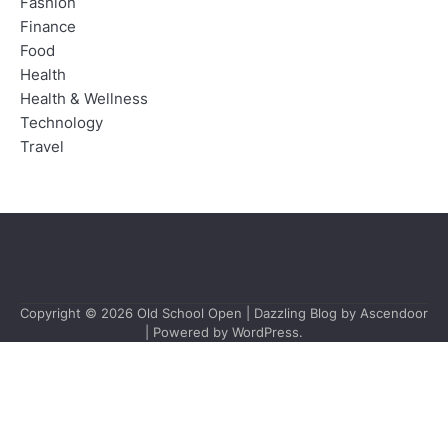
Fashion
Finance
Food
Health
Health & Wellness
Technology
Travel
Copyright © 2026
Old School Open
| Dazzling Blog by
Ascendoor
| Powered by
WordPress
.