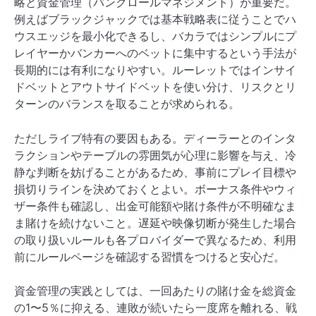
略と資金管理（バンクロールマネジメント）が重要だ。
例えばブラックジャックでは基本戦略表に従うことでハ
ウスエッジを最小化できるし、バカラではシンプルにプ
レイヤーかバンカーへのベットに集中するという手法が
長期的には有利になりやすい。ルーレットではインサイ
ドベットとアウトサイドベットを使い分け、リスクとリ
ターンのバランスを取ることが求められる。
ただしライブ特有の要因もある。ディーラーとのインタ
ラクションやテーブルの雰囲気が心理に影響を与え、冷
静な判断を妨げることがあるため、事前にプレイ目標や
損切りラインを決めておくとよい。ボーナス条件やウィ
ザー条件も確認し、出金可能額や賭け条件が不明確なま
ま賭けを続けないこと。遅延や映像切断が発生した場合
の取り扱いルールも各プロバイダーで異なるため、利用
前にルールページを確認する習慣をつけると安心だ。
資金管理の実践としては、一回あたりの賭け金を総資金
の1〜5％に抑える、連敗が続いたら一度席を離れる、戦