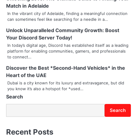
Match in Adelaide
a
In the vibrant city of Adelaide, finding a meaningful connection
can sometimes feel like searching for a needle in a…
v
Unlock Unparalleled Community Growth: Boost
i
Your Discord Server Today!
g
In today’s digital age, Discord has established itself as a leading
platform for enabling communities, gamers, and professionals
a
to connect…
t
Discover the Best *Second-Hand Vehicles* in the
i
Heart of the UAE
Dubai is a city known for its luxury and extravagance, but did
o
you know it’s also a hotspot for *used…
Search
n
Search
Recent Posts