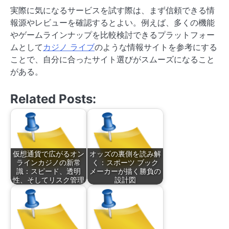
実際に気になるサービスを試す際は、まず信頼できる情
報源やレビューを確認するとよい。例えば、多くの機能
やゲームラインナップを比較検討できるプラットフォー
ムとして
カジノ ライブ
のような情報サイトを参考にする
ことで、自分に合ったサイト選びがスムーズになること
がある。
Related Posts:
仮想通貨で広がるオン
オッズの裏側を読み解
ラインカジノの新常
く：スポーツ ブック
識：スピード、透明
メーカーが描く勝負の
性、そしてリスク管理
設計図