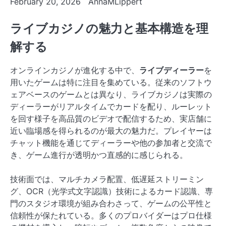
February 20, 2026
AnnaMLippert
ライブカジノの魅力と基本構造を理
解する
オンラインカジノが進化する中で、
ライブディーラー
を
用いたゲームは特に注目を集めている。従来のソフトウ
ェアベースのゲームとは異なり、ライブカジノは実際の
ディーラーがリアルタイムでカードを配り、ルーレット
を回す様子を高品質のビデオで配信するため、実店舗に
近い臨場感を得られるのが最大の魅力だ。プレイヤーは
チャット機能を通じてディーラーや他の参加者と交流で
き、ゲーム進行が透明かつ直感的に感じられる。
技術面では、マルチカメラ配置、低遅延ストリーミン
グ、OCR（光学式文字認識）技術によるカード認識、専
門のスタジオ環境が組み合わさって、ゲームの公平性と
信頼性が保たれている。多くのプロバイダーはプロ仕様