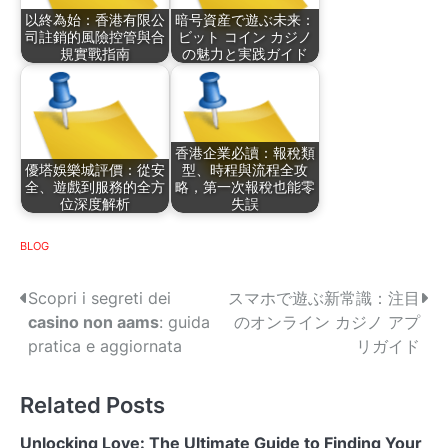
以終為始：香港有限公
暗号資産で遊ぶ未来：
司註銷的風險控管與合
ビット コイン カジノ
規實戰指南
の魅力と実践ガイド
香港企業必讀：報稅類
優塔娛樂城評價：從安
型、時程與流程全攻
全、遊戲到服務的全方
略，第一次報稅也能零
位深度解析
失誤
BLOG
P
Scopri i segreti dei
スマホで遊ぶ新常識：注目
casino non aams
: guida
のオンライン カジノ アプ
o
pratica e aggiornata
リガイド
s
Related Posts
t
n
Unlocking Love: The Ultimate Guide to Finding Your