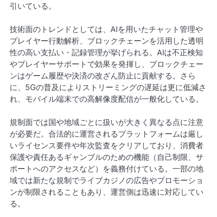
引いている。
技術面のトレンドとしては、AIを用いたチャット管理や
プレイヤー行動解析、ブロックチェーンを活用した透明
性の高い支払い・記録管理が挙げられる。AIは不正検知
やプレイヤーサポートで効果を発揮し、ブロックチェー
ンはゲーム履歴や決済の改ざん防止に貢献する。さら
に、5Gの普及によりストリーミングの遅延は更に低減さ
れ、モバイル端末での高解像度配信が一般化している。
規制面では国や地域ごとに扱いが大きく異なる点に注意
が必要だ。合法的に運営されるプラットフォームは厳し
いライセンス要件や年次監査をクリアしており、消費者
保護や責任あるギャンブルのための機能（自己制限、サ
ポートへのアクセスなど）を義務付けている。一部の地
域では新たな規制でライブカジノの広告やプロモーショ
ンが制限されることもあり、運営側は迅速に対応してい
る。