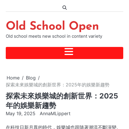
Skip
to
content
Old School Open
Old school meets new school in content variety
Home
Blog
探索未來娛樂城的創新世界：2025年的娛樂新趨勢
探索未來娛樂城的創新世界：2025
年的娛樂新趨勢
May 19, 2025
AnnaMLippert
在科技日新月異的時代，娛樂城也跟隨著潮流不斷演變。