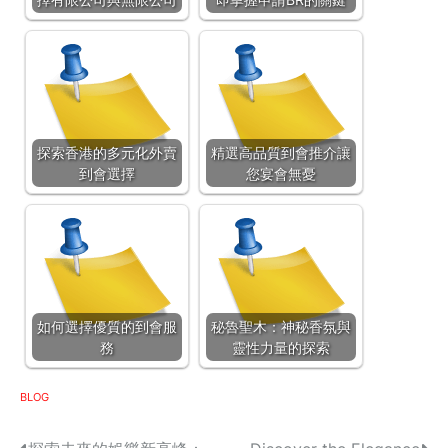
探索香港的多元化外賣
精選高品質到會推介讓
到會選擇
您宴會無憂
如何選擇優質的到會服
秘魯聖木：神秘香氛與
務
靈性力量的探索
BLOG