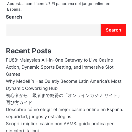
Apuestas con Licencia? El panorama del juego online en
n
España…
Search
Search
Recent Posts
FU88: Malaysia’s All-in-One Gateway to Live Casino
Action, Dynamic Sports Betting, and Immersive Slot
Games
Why Medellín Has Quietly Become Latin America’s Most
Dynamic Coworking Hub
初心者から上級者まで納得の「オンラインカジノ サイト」
選び方ガイド
Descubre cómo elegir el mejor casino online en España:
seguridad, juegos y estrategias
Scopri i migliori casino non AAMS: guida pratica per
giocatori italiani