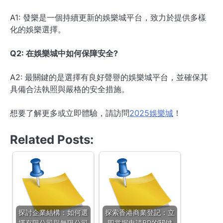
A1: 發樂是一個持續更新的娛樂城平台，致力於提供多樣
化的娛樂選擇。
Q2: 在娛樂城中如何保障安全?
A2: 最關鍵的是選擇有良好聲譽的娛樂城平台，並確保其
具備合法執照與嚴格的安全措施。
想要了解更多或立即體驗，請訪問
2025娛樂城
！
Related Posts:
探討企業結構：如何選
探索香港商業登記：立
擇有限公司與無限公司
即掌握申請BR的關鍵