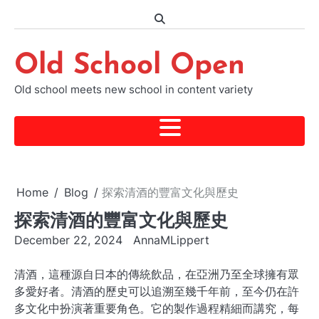
Skip
to
content
Old School Open
Old school meets new school in content variety
Home
Blog
探索清酒的豐富文化與歷史
探索清酒的豐富文化與歷史
December 22, 2024
AnnaMLippert
清酒，這種源自日本的傳統飲品，在亞洲乃至全球擁有眾
多愛好者。清酒的歷史可以追溯至幾千年前，至今仍在許
多文化中扮演著重要角色。它的製作過程精細而講究，每