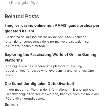
o
in the Digital Age
s
Related Posts
t
n
I migliori casinò online non AAMS: guida pratica per
giocatori italiani
a
La ricerca dei migliori casinò online non AAMS richiede
attenzione, conoscenza delle normative e valutazioni su
v
sicurezza, bonus e metodi…
i
Exploring the Fascinating World of Online Gaming
g
Platforms
The digital era has ushered in a plethora of exciting
a
opportunities for those who love gaming and lotteries. One
such…
t
Die Kunst der digitalen Detektivarbeit
i
In der modernen Welt, in der Informationen mit unglaublicher
o
Geschwindigkeit verbreitet werden, hat sich auch die Rolle der
*Detektive* grundlegend…
n
Search