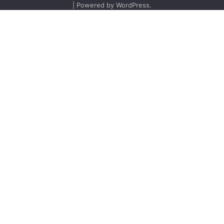
| Powered by
WordPress
.