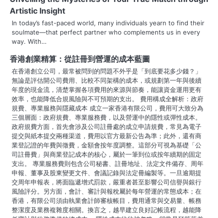
n
Artistic Insight
a
In today’s fast-paced world, many individuals yearn to find their
soulmate—that perfect partner who complements us in every
v
way. With…
i
香港創業精算：從註冊到營運的成本藍圖
g
在香港創立公司，最常被問到的問題不外乎是「到底要花多少錢？」
無論是評估開公司費用、比較不同架構的成本，或規劃第一年與後續
a
年度的現金流，清楚掌握各項費用的來源與節奏，能讓資金運用更有
效率，也能降低合規風險與不可預期的支出。 費用構成全解析：政府
t
規費、專業服務與隱藏成本 成立一家香港有限公司，費用可大致分為
三個層面：政府規費、專業服務費，以及營運中的隱性或彈性成本。
i
政府規費方面，首先會涉及公司註冊處的成立申請規費，常見為電子
提交與紙本提交兩種渠道，費用以官方最新公告為準；此外，還有商
o
業登記證的年費與徵費，金額會按年度調整。這部分可視為基礎「公
司註冊費」與商業登記成本的核心，屬於一筆到位或按年續期的固定
n
支出。 專業服務費則包含公司秘書、註冊地址、法定文件備存、周年
申報、董事及股東變更文件、會議記錄與法定冊編製等。一旦逾期提
交周年申報表，將面臨遞增式罰款，嚴重者甚至影響公司信譽與銀行
風險評分。另方面，會計、審計與報稅屬於每年營運的常態成本；在
香港，有限公司須由執業會計師審核帳目，費用通常與交易量、帳務
整潔度及業務複雜度相關。換言之，越早建立良好記帳流程，越能降