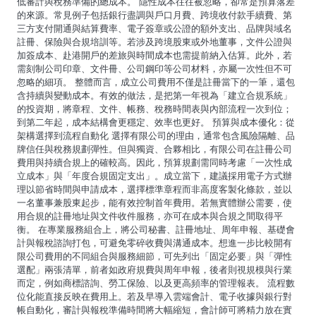
低審計與稅務準備的總成本。 隱性成本往往被忽略，卻常是預算落差
的來源。常見例子包括銀行盡調與戶口月費、跨境收付款手續費、第
三方支付開通與結算費率、電子簽章或公證的額外支出、品牌與域名
註冊、保險與合規培訓等。若涉及跨境股東或外地董事，文件公證與
加簽成本、赴港開戶的差旅與時間成本也需提前納入估算。此外，若
需刻制公司印章、文件冊、公司鋼印等公司材料，亦屬一次性但不可
忽略的細項。 整體而言，成立公司費用不僅是註冊當下的一筆，還包
含持續與變動成本。有效的做法，是把第一年視為「建立合規系統」
的投資期，將章程、文件、帳務、稅務時間表與內部流程一次到位；
到第二年起，成本結構會更穩定、效率也更好。 預算與成本優化：從
架構選擇到流程自動化 選擇有限公司的理由，通常包含風險隔離、品
牌信任與稅務規劃彈性。但與獨資、合夥相比，有限公司在註冊公司
費用與持續合規上的確較高。因此，預算規劃需同時考慮「一次性成
立成本」與「年度合規固定支出」。成立當下，建議採用電子方式辦
理以節省時間與申請成本，選擇標準章程而非高度客製化條款，並以
一名董事兼股東起步，能有效控制首年費用。若無實體辦公需要，使
用合規的註冊地址與文件收件服務，亦可在成本與合規之間取得平
衡。 在專業服務組合上，將公司秘書、註冊地址、周年申報、基礎會
計與報稅諮詢打包，可避免零碎收費與溝通成本。想進一步比較開有
限公司費用的不同組合與服務細節，可先列出「固定必要」與「彈性
選配」兩張清單，前者如政府規費與周年申報，後者則視規模與行業
而定，例如商標諮詢、勞工保險、以及更高頻率的管理報表。 流程數
位化能直接反映在費用上。若及早導入雲端會計、電子收據與銀行對
帳自動化，審計與報稅準備時間將大幅縮短，會計師可將精力放在實