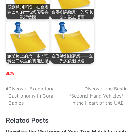
從創意到實體：在香港
開公司的一站式策略與
香港創業熱潮中的有限
執行藍圖
公司設立指南
創業路上的第一步：理
在香港創建夢想——企
解公司成立的費用結構
業家的新機遇
BLOG
P
Discover Exceptional
Discover the Best
Gastronomy in Coral
*Second-Hand Vehicles*
o
Gables
in the Heart of the UAE
s
Related Posts
t
Unveiling the Mysteries of Your True Match through