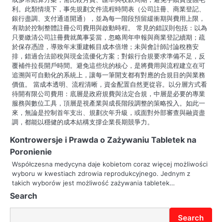
利。此類情境下，事先規劃文件流程時間表（公司註冊、商業登記、
銀行盡調、支付通道開通），並為每一階段預留緩衝期與費用上限，
有助於控制整體註冊公司費用與啟動時程。 常見的錯誤則包括：以為
只要繳清公司註冊費就萬事妥當，忽略周年申報與商業登記續期；疏
於保存憑證，導致年末重建帳目成本倍增；未與會計師討論稅務安
排，錯過合法節稅與現金流優化方案；對銀行合規要求準備不足，反
覆補件拉長開戶時間。避免這些坑的核心，是將費用與流程建立在可
追溯與可自動化的系統上，讓每一筆開支都有對應的合規目的與業務
價值。 當成本透明、流程清晰，資金配置自然更從容。以分層方式看
待開有限公司費用：底層是政府規費與法定合規，中層是必要的專業
服務與數位工具，頂層是視產業與成長階段調整的策略投入。如此一
來，無論是控制首年支出、規劃次年升級，或面對外部審查與融資盡
調，都能以穩健的成本結構支撐企業長期競爭力。
Kontrowersje i Prawda o Zażywaniu Tabletek na
Poronienie
Współczesna medycyna daje kobietom coraz więcej możliwości
wyboru w kwestiach zdrowia reprodukcyjnego. Jednym z
takich wyborów jest możliwość zażywania tabletek…
Search
Search