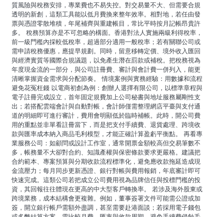
質風險與稅務安排，專業費也不易失控。對交易量不大、但需要合規
透明的新創，這類工具能以低月費換來整年效率。相對地，若任由發
票與憑證零散堆積，年尾補齊與重建帳目，常比平時按月記帳昂貴許
多。 稅務預算亦是不可忽略的構面。香港對法人實施兩級利得稅率，
前一級門檻內採較低稅率，超過部分適用一般稅率；若有關聯公司或
需申請稅務優惠，應提早規劃。同時，留意移轉定價、境外收入匯回
與經濟實質等國際合規議題，以免產生潛在罰款或補稅。把稅務視為
年度現金流的一部分，與公司註冊費、審計與會計費一併列入，能更
清晰掌握資金需求與分配節奏。 情境案例與實務經驗：用數據和流程
避免花冤枉錢 以電商初創為例：創辦人選擇有限公司，以標準章程與
電子註冊完成設立，首年固定規費加上公司秘書與地址服務屬剛性支
出；若搭配雲端會計與自動對帳，會計師僅需整理網店平臺與支付通
道的明細即可進行審計，費用會明顯低於臨時補帳。此時，開公司費
用的重點並非單看註冊當下，而是把支付手續費、退貨處理、跨境收
款與匯率成本納入商品毛利模型，才能正確計算盈虧平衡點。 再看專
業服務公司：如顧問或設計工作室，通常開票金額較高但交易筆數不
多，帳務量不大卻對合約、知識產權與保密條款要求更嚴格。建議把
合約範本、專案預算與分期收款流程標準化，避免應收款拖延造成現
金流壓力；每月同步更新憑證、銀行對帳與費用報銷，年底審計即可
快速完成。這類公司若把成立公司費用視為品牌信任與投標門檻的投
資，其回報往往體現在更高的中大型客戶轉換率。 若涉及海外股東或
跨境業務，成本結構會更複雜。例如，董事簽署文件可能需公證或加
簽，開立銀行帳戶需額外盡調，甚至需要赴港面談；若採用電子錢包
或多幣結算方案，需比較月費、匯率與收款周期，避免手續費侵蝕毛