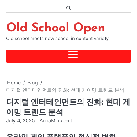
Skip
to
content
Old School Open
Old school meets new school in content variety
Home
Blog
디지털 엔터테인먼트의 진화: 현대 게이밍 트렌드 분석
디지털 엔터테인먼트의 진화: 현대 게
이밍 트렌드 분석
July 4, 2025
AnnaMLippert
온라인 게임 플랫폼의 혁신적 변화