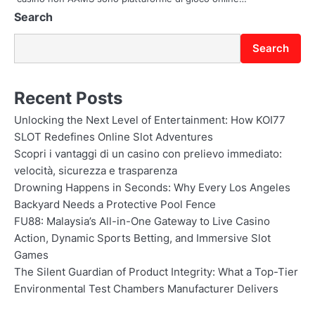
i
Search
o
n
Search
Recent Posts
Unlocking the Next Level of Entertainment: How KOI77
SLOT Redefines Online Slot Adventures
Scopri i vantaggi di un casino con prelievo immediato:
velocità, sicurezza e trasparenza
Drowning Happens in Seconds: Why Every Los Angeles
Backyard Needs a Protective Pool Fence
FU88: Malaysia’s All-in-One Gateway to Live Casino
Action, Dynamic Sports Betting, and Immersive Slot
Games
The Silent Guardian of Product Integrity: What a Top-Tier
Environmental Test Chambers Manufacturer Delivers