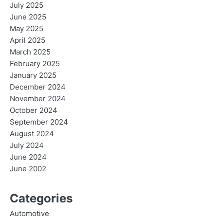
July 2025
June 2025
May 2025
April 2025
March 2025
February 2025
January 2025
December 2024
November 2024
October 2024
September 2024
August 2024
July 2024
June 2024
June 2002
Categories
Automotive