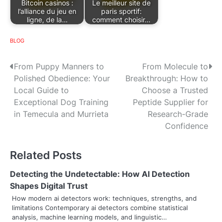
Bitcoin casinos :
Le meilleur site de
l’alliance du jeu en
paris sportif:
ligne, de la…
comment choisir…
BLOG
P
From Puppy Manners to
From Molecule to
Polished Obedience: Your
Breakthrough: How to
o
Local Guide to
Choose a Trusted
s
Exceptional Dog Training
Peptide Supplier for
in Temecula and Murrieta
Research-Grade
t
Confidence
n
Related Posts
a
v
Detecting the Undetectable: How AI Detection
Shapes Digital Trust
i
How modern ai detectors work: techniques, strengths, and
limitations Contemporary ai detectors combine statistical
g
analysis, machine learning models, and linguistic…