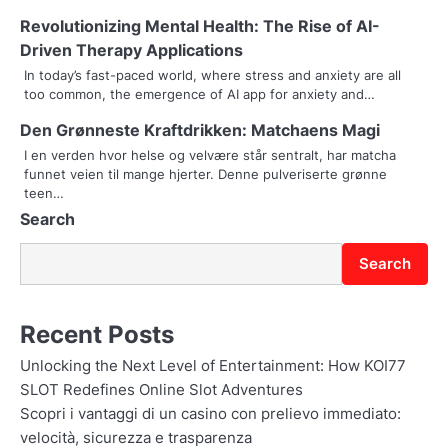
a
Revolutionizing Mental Health: The Rise of AI-
t
Driven Therapy Applications
In today’s fast-paced world, where stress and anxiety are all
i
too common, the emergence of AI app for anxiety and…
o
Den Grønneste Kraftdrikken: Matchaens Magi
n
I en verden hvor helse og velvære står sentralt, har matcha
funnet veien til mange hjerter. Denne pulveriserte grønne
teen…
Search
Search
Recent Posts
Unlocking the Next Level of Entertainment: How KOI77
SLOT Redefines Online Slot Adventures
Scopri i vantaggi di un casino con prelievo immediato:
velocità, sicurezza e trasparenza