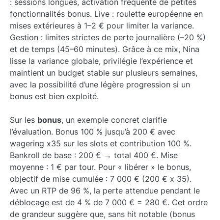
: sessions longues, activation fréquente de petites
fonctionnalités bonus. Live : roulette européenne en
mises extérieures à 1–2 € pour limiter la variance.
Gestion : limites strictes de perte journalière (–20 %)
et de temps (45–60 minutes). Grâce à ce mix, Nina
lisse la variance globale, privilégie l’expérience et
maintient un budget stable sur plusieurs semaines,
avec la possibilité d’une légère progression si un
bonus est bien exploité.
Sur les
bonus
, un exemple concret clarifie
l’évaluation. Bonus 100 % jusqu’à 200 € avec
wagering x35 sur les slots et contribution 100 %.
Bankroll de base : 200 € → total 400 €. Mise
moyenne : 1 € par tour. Pour « libérer » le bonus,
objectif de mise cumulée : 7 000 € (200 € x 35).
Avec un RTP de 96 %, la perte attendue pendant le
déblocage est de 4 % de 7 000 € = 280 €. Cet ordre
de grandeur suggère que, sans hit notable (bonus