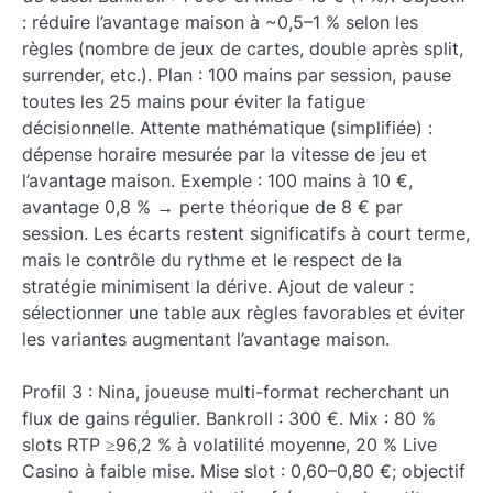
: réduire l’avantage maison à ~0,5–1 % selon les
règles (nombre de jeux de cartes, double après split,
surrender, etc.). Plan : 100 mains par session, pause
toutes les 25 mains pour éviter la fatigue
décisionnelle. Attente mathématique (simplifiée) :
dépense horaire mesurée par la vitesse de jeu et
l’avantage maison. Exemple : 100 mains à 10 €,
avantage 0,8 % → perte théorique de 8 € par
session. Les écarts restent significatifs à court terme,
mais le contrôle du rythme et le respect de la
stratégie minimisent la dérive. Ajout de valeur :
sélectionner une table aux règles favorables et éviter
les variantes augmentant l’avantage maison.
Profil 3 : Nina, joueuse multi-format recherchant un
flux de gains régulier. Bankroll : 300 €. Mix : 80 %
slots RTP ≥96,2 % à volatilité moyenne, 20 % Live
Casino à faible mise. Mise slot : 0,60–0,80 €; objectif