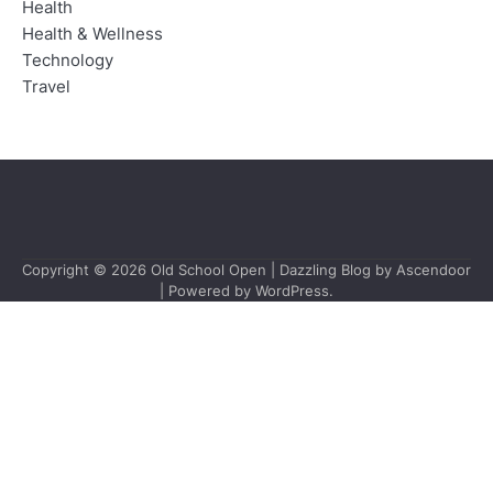
Health
Health & Wellness
Technology
Travel
Copyright © 2026
Old School Open
| Dazzling Blog by
Ascendoor
| Powered by
WordPress
.