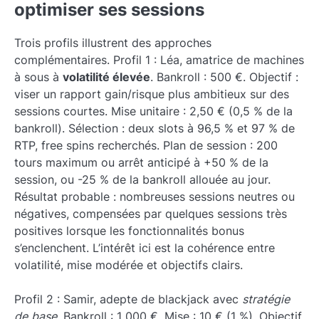
optimiser ses sessions
Trois profils illustrent des approches
complémentaires. Profil 1 : Léa, amatrice de machines
à sous à
volatilité élevée
. Bankroll : 500 €. Objectif :
viser un rapport gain/risque plus ambitieux sur des
sessions courtes. Mise unitaire : 2,50 € (0,5 % de la
bankroll). Sélection : deux slots à 96,5 % et 97 % de
RTP, free spins recherchés. Plan de session : 200
tours maximum ou arrêt anticipé à +50 % de la
session, ou -25 % de la bankroll allouée au jour.
Résultat probable : nombreuses sessions neutres ou
négatives, compensées par quelques sessions très
positives lorsque les fonctionnalités bonus
s’enclenchent. L’intérêt ici est la cohérence entre
volatilité, mise modérée et objectifs clairs.
Profil 2 : Samir, adepte de blackjack avec
stratégie
de base
. Bankroll : 1 000 €. Mise : 10 € (1 %). Objectif