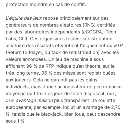
protection moindre en cas de conflit.
L’
équité des jeux
repose principalement sur des
générateurs de nombres aléatoires (RNG) certifiés
par des laboratoires indépendants (eCOGRA, iTech
Labs, GLI). Ces organismes testent la distribution
aléatoire des résultats et vérifient l’alignement du
RTP
(Return to Player, ou taux de redistribution) avec les
valeurs annoncées. Un jeu de machine à sous
affichant 96 % de RTP indique qu’en théorie, sur le
très long terme, 96 % des mises sont redistribuées
aux joueurs. Cela ne garantit pas les gains
individuels, mais donne un indicateur de performance
moyenne du titre. Les jeux de table disposent, eux,
d’un
avantage maison
plus transparent : la roulette
européenne, par exemple, inclut un avantage de 2,70
%, tandis que le blackjack, bien joué, peut descendre
sous 1 %.