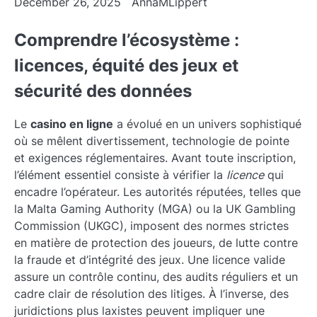
December 26, 2025
AnnaMLippert
Comprendre l’écosystème :
licences, équité des jeux et
sécurité des données
Le
casino en ligne
a évolué en un univers sophistiqué
où se mêlent divertissement, technologie de pointe
et exigences réglementaires. Avant toute inscription,
l’élément essentiel consiste à vérifier la
licence
qui
encadre l’opérateur. Les autorités réputées, telles que
la Malta Gaming Authority (MGA) ou la UK Gambling
Commission (UKGC), imposent des normes strictes
en matière de protection des joueurs, de lutte contre
la fraude et d’intégrité des jeux. Une licence valide
assure un contrôle continu, des audits réguliers et un
cadre clair de résolution des litiges. À l’inverse, des
juridictions plus laxistes peuvent impliquer une