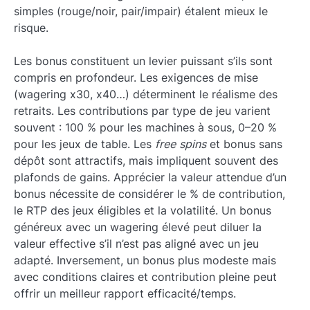
simples (rouge/noir, pair/impair) étalent mieux le
risque.
Les bonus constituent un levier puissant s’ils sont
compris en profondeur. Les exigences de mise
(wagering x30, x40…) déterminent le réalisme des
retraits. Les contributions par type de jeu varient
souvent : 100 % pour les machines à sous, 0–20 %
pour les jeux de table. Les
free spins
et bonus sans
dépôt sont attractifs, mais impliquent souvent des
plafonds de gains. Apprécier la valeur attendue d’un
bonus nécessite de considérer le % de contribution,
le RTP des jeux éligibles et la volatilité. Un bonus
généreux avec un wagering élevé peut diluer la
valeur effective s’il n’est pas aligné avec un jeu
adapté. Inversement, un bonus plus modeste mais
avec conditions claires et contribution pleine peut
offrir un meilleur rapport efficacité/temps.