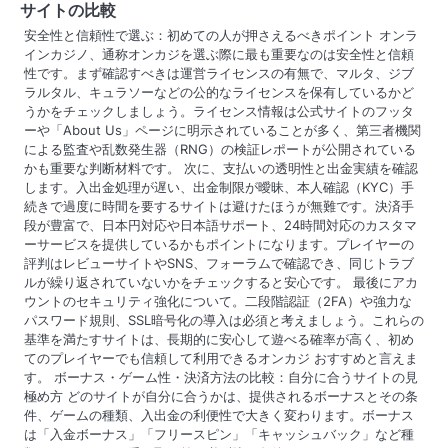
サイトの比較
n
安全性と信頼性で選ぶ：初めての人が押さえるべきポイント オンラ
インカジノ、通称オンカジを選ぶ際に最も重要なのは安全性と信頼
性です。まず確認すべきは運営ライセンスの有無で、マルタ、ジブ
ラルタル、キュラソーなどの公的なライセンスを保有しているかど
うかをチェックしましょう。ライセンス情報は公式サイトのフッタ
ーや「About Us」ページに明示されていることが多く、第三者機関
による監査や乱数発生器（RNG）の検証レポートが公開されている
かも重要な判断材料です。 次に、支払いの透明性と出金実績を確認
します。入出金処理が遅い、出金制限が曖昧、本人確認（KYC）手
続きで過度に時間を要するサイトは避けたほうが無難です。決済手
段が豊富で、日本円対応や日本語サポート、24時間対応のカスタマ
ーサービスを提供しているかもポイントになります。プレイヤーの
評判はレビューサイトやSNS、フォーラムで確認でき、同じトラブ
ルが繰り返されていないかをチェックすると安心です。 最後にアカ
ウントのセキュリティ強化について。二段階認証（2FA）や強力な
パスワード規則、SSL暗号化の導入は必須と考えましょう。これらの
基準を満たすサイトは、長期的に安心して遊べる確率が高く、初め
てのプレイヤーでも信頼して利用できるオンカジ おすすめと言えま
す。 ボーナス・ゲーム性・決済方法の比較：自分に合うサイトの見
極め方 どのサイトが自分に合うかは、提供されるボーナスとその条
件、ゲームの種類、入出金の利便性で大きく変わります。ボーナス
は「入金ボーナス」「フリースピン」「キャッシュバック」など種