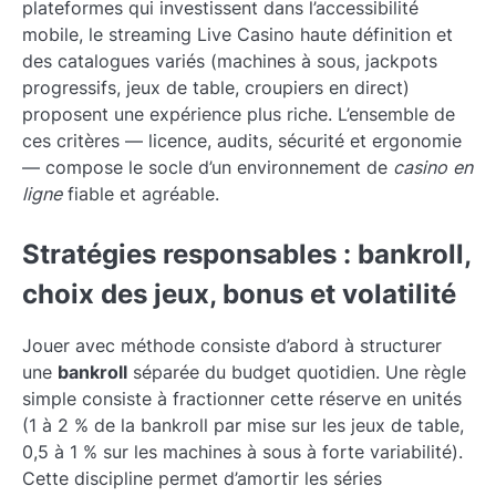
plateformes qui investissent dans l’accessibilité
mobile, le streaming Live Casino haute définition et
des catalogues variés (machines à sous, jackpots
progressifs, jeux de table, croupiers en direct)
proposent une expérience plus riche. L’ensemble de
ces critères — licence, audits, sécurité et ergonomie
— compose le socle d’un environnement de
casino en
ligne
fiable et agréable.
Stratégies responsables : bankroll,
choix des jeux, bonus et volatilité
Jouer avec méthode consiste d’abord à structurer
une
bankroll
séparée du budget quotidien. Une règle
simple consiste à fractionner cette réserve en unités
(1 à 2 % de la bankroll par mise sur les jeux de table,
0,5 à 1 % sur les machines à sous à forte variabilité).
Cette discipline permet d’amortir les séries