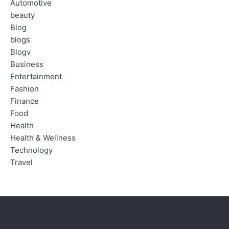
Automotive
beauty
Blog
blogs
Blogv
Business
Entertainment
Fashion
Finance
Food
Health
Health & Wellness
Technology
Travel