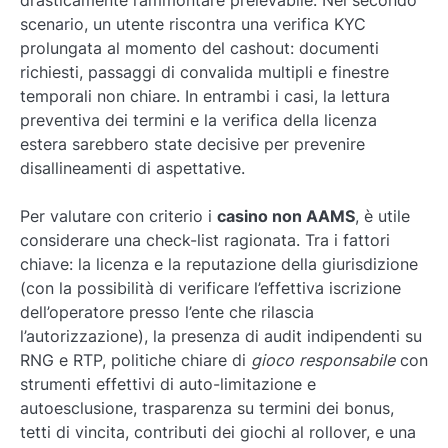
drasticamente l’ammontare prelevabile. Nel secondo
scenario, un utente riscontra una verifica KYC
prolungata al momento del cashout: documenti
richiesti, passaggi di convalida multipli e finestre
temporali non chiare. In entrambi i casi, la lettura
preventiva dei termini e la verifica della licenza
estera sarebbero state decisive per prevenire
disallineamenti di aspettative.
Per valutare con criterio i
casino non AAMS
, è utile
considerare una check-list ragionata. Tra i fattori
chiave: la licenza e la reputazione della giurisdizione
(con la possibilità di verificare l’effettiva iscrizione
dell’operatore presso l’ente che rilascia
l’autorizzazione), la presenza di audit indipendenti su
RNG e RTP, politiche chiare di
gioco responsabile
con
strumenti effettivi di auto-limitazione e
autoesclusione, trasparenza su termini dei bonus,
tetti di vincita, contributi dei giochi al rollover, e una