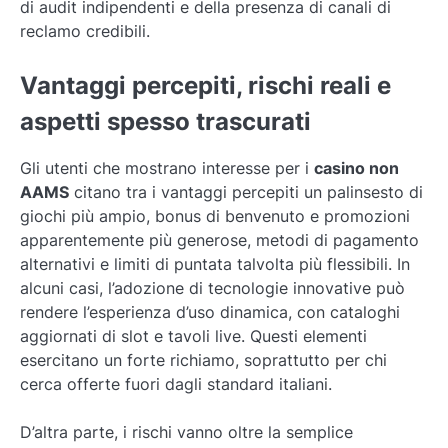
di audit indipendenti e della presenza di canali di
reclamo credibili.
Vantaggi percepiti, rischi reali e
aspetti spesso trascurati
Gli utenti che mostrano interesse per i
casino non
AAMS
citano tra i vantaggi percepiti un palinsesto di
giochi più ampio, bonus di benvenuto e promozioni
apparentemente più generose, metodi di pagamento
alternativi e limiti di puntata talvolta più flessibili. In
alcuni casi, l’adozione di tecnologie innovative può
rendere l’esperienza d’uso dinamica, con cataloghi
aggiornati di slot e tavoli live. Questi elementi
esercitano un forte richiamo, soprattutto per chi
cerca offerte fuori dagli standard italiani.
D’altra parte, i rischi vanno oltre la semplice