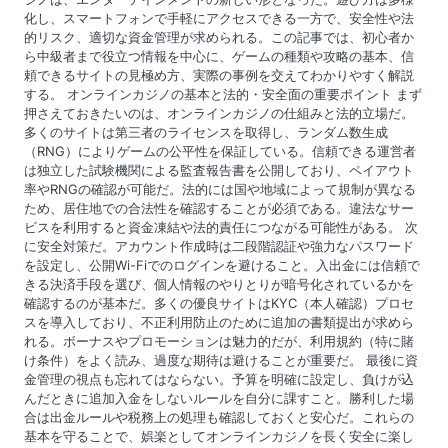
i
化し、スマートフォンで手軽にアクセスできる一方で、安全性や法
的リスク、適切な資金管理が求められる。この記事では、初心者か
o
ら中級者まで役立つ情報を中心に、ゲームの種類や攻略の基本、信
頼できるサイトの見極め方、実際の事例を交えてわかりやすく解説
n
する。 オンラインカジノの基本と法的・安全面の重要ポイント まず
押さえておきたいのは、オンラインカジノの仕組みと法的立場だ。
多くのサイトは第三者のライセンスを取得し、ランダム数生成
（RNG）によりゲームの公平性を保証している。信頼できる運営者
は独立した試験機関による監査報告書を公開しており、ペイアウト
率やRNGの確認が可能だ。法的には国や地域によって規制が異なる
ため、居住地での合法性を確認することが必須である。違法なサー
ビスを利用すると資金凍結や法的責任につながる可能性がある。 次
に安全対策だ。アカウント作成時は二段階認証や強力なパスワード
を設定し、公開Wi-Fiでのログインを避けること。入出金には信頼で
きる決済手段を選び、個人情報のやりとりが暗号化されているかを
確認するのが基本だ。多くの優良サイトはKYC（本人確認）プロセ
スを導入しており、不正利用防止のために追加の書類提出が求めら
れる。ボーナスやプロモーションは魅力的だが、利用規約（特に賭
け条件）をよく読み、過度な期待は避けることが重要だ。 最後に資
金管理の視点も忘れてはならない。予算を明確に設定し、負けが込
んだときに追加入金をしないルールを自分に課すこと。勝利した場
合は出金ルールや税務上の処理も確認しておくと安心だ。これらの
基本を守ることで、娯楽としてオンラインカジノを長く安全に楽し