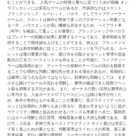
むことができる。 人気ゲームの特徴と勝ちに近づくための戦略 オン
ラインカジノには多彩なゲームがあるが、代表的なのはスロット、
ブラックジャック、ルーレット、バカラ、そしてライブディーラー
ゲームだ。スロットは操作が簡単で多くのプロモーション対象とな
る一方、ハウスエッジが高い機種も存在するため、ペイアウト率
（RTP）を確認して選ぶことが重要だ。ブラックジャックやバカラ
はプレイヤーの戦略が結果に影響するゲームであり、基本戦術を習
得することで期待値を上げることができる。例えば、ブラックジャ
ックでは基本戦略表に従うことでハウスエッジを下げられる。 ルー
レットは運の要素が強いが、賭け方を分散させるベット管理や資金
配分の工夫でバーストリスクを抑えることが可能だ。ライブディー
ラーは臨場感があり、ディーラーの挙動やテーブルの流れを観察す
ることで心理的な判断に優位性が生まれる場合があるが、長期的に
は確率に従う点を忘れてはならない。効果的な戦略としては、まず
小さな賭けでルールや流れを理解し、勝率が確認できた段階でベッ
ト額を調整する方法がある。 また、ボーナスの賢い活用も勝率向上
に寄与する。入金ボーナスやフリースピンには賭け条件が付くた
め、条件が有利なものを選ぶことが重要だ。高ボラティリティのス
ロットは短期的に大勝ちもあり得るが、資金が尽きないように低ボ
ラティリティ機種と組み合わせるバランスも考慮すべきだ。最終的
にはルール理解と自己管理、情報収集が最も大切な戦略である。 選
び方・入出金・実例で見るベストプラクティス サイト選びは安定し
て長く遊ぶための要となる。判断基準はライセンスの有無、第三者
監査結果、支払い履歴の透明性、ユーザーサポートの対応、入出金