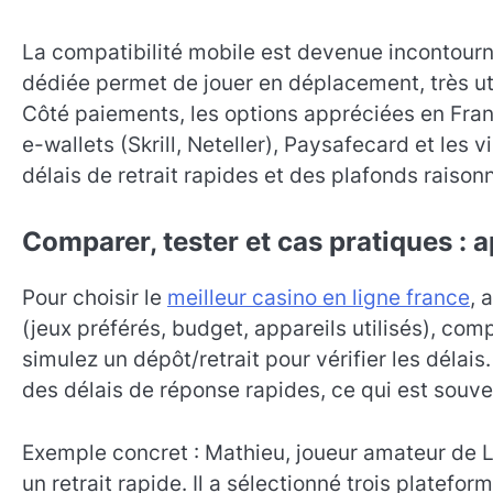
La compatibilité mobile est devenue incontourn
dédiée permet de jouer en déplacement, très uti
Côté paiements, les options appréciées en Franc
e-wallets (Skrill, Neteller), Paysafecard et les 
délais de retrait rapides et des plafonds raison
Comparer, tester et cas pratiques :
Pour choisir le
meilleur casino en ligne france
, 
(jeux préférés, budget, appareils utilisés), comp
simulez un dépôt/retrait pour vérifier les délais
des délais de réponse rapides, ce qui est souven
Exemple concret : Mathieu, joueur amateur de Ly
un retrait rapide. Il a sélectionné trois platefo