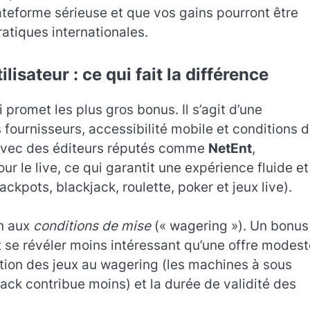
ateforme sérieuse et que vos gains pourront être
atiques internationales.
lisateur : ce qui fait la différence
i promet les plus gros bonus. Il s’agit d’une
s fournisseurs, accessibilité mobile et conditions 
 avec des éditeurs réputés comme
NetEnt
,
 le live, ce qui garantit une expérience fluide et
ackpots, blackjack, roulette, poker et jeux live).
on aux
conditions de mise
(« wagering »). Un bonus
t se révéler moins intéressant qu’une offre modest
ution des jeux au wagering (les machines à sous
ack contribue moins) et la durée de validité des