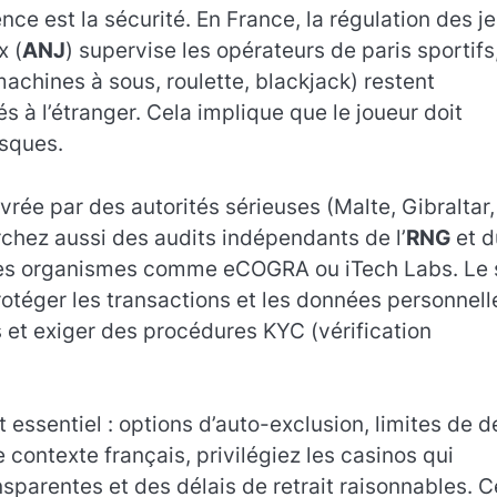
ence est la sécurité. En France, la régulation des j
x (
ANJ
) supervise les opérateurs de paris sportifs
machines à sous, roulette, blackjack) restent
 à l’étranger. Cela implique que le joueur doit
isques.
vrée par des autorités sérieuses (Malte, Gibraltar,
hez aussi des audits indépendants de l’
RNG
et d
r des organismes comme eCOGRA ou iTech Labs. Le 
téger les transactions et les données personnell
s et exiger des procédures KYC (vérification
t essentiel : options d’auto-exclusion, limites de 
e contexte français, privilégiez les casinos qui
sparentes et des délais de retrait raisonnables. C