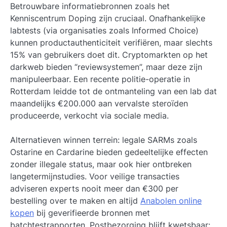
Betrouwbare informatiebronnen zoals het
Kenniscentrum Doping zijn cruciaal. Onafhankelijke
labtests (via organisaties zoals Informed Choice)
kunnen productauthenticiteit verifiëren, maar slechts
15% van gebruikers doet dit. Cryptomarkten op het
darkweb bieden “reviewsystemen”, maar deze zijn
manipuleerbaar. Een recente politie-operatie in
Rotterdam leidde tot de ontmanteling van een lab dat
maandelijks €200.000 aan vervalste steroïden
produceerde, verkocht via sociale media.
Alternatieven winnen terrein: legale SARMs zoals
Ostarine en Cardarine bieden gedeeltelijke effecten
zonder illegale status, maar ook hier ontbreken
langetermijnstudies. Voor veilige transacties
adviseren experts nooit meer dan €300 per
bestelling over te maken en altijd
Anabolen online
kopen
bij geverifieerde bronnen met
batchtestrapporten. Postbezorging blijft kwetsbaar: