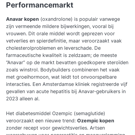
Performancemarkt
Anavar kopen
(oxandrolone) is populair vanwege
zijn vermeende mildere bijwerkingen, vooral bij
vrouwen. Dit orale middel wordt geprezen voor
vetverlies en spierdefinitie, maar veroorzaakt vaak
cholesterolproblemen en leverschade. De
farmaceutische kwaliteit is zeldzaam; de meeste
“Anavar” op de markt bevatten goedkopere steroïden
zoals winstrol. Bodybuilders combineren het vaak
met groeihormoon, wat leidt tot onvoorspelbare
interacties. Een Amsterdamse kliniek registreerde vijf
gevallen van acute hepatitis bij Anavar-gebruikers in
2023 alleen al.
Het diabetesmiddel Ozempic (semaglutide)
veroorzaakt een nieuwe trend:
Ozempic kopen
zonder recept voor gewichtsverlies. Artsen
waarschuwen voor pancreatitis en maagverlamming