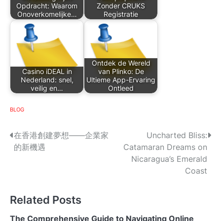
Opdracht: Waarom
Zonder CRUKS
Onoverkomelijke…
Registratie
Ontdek de Wereld
Casino iDEAL in
van Plinko: De
Nederland: snel,
Ultieme App-Ervaring
veilig en…
Ontleed
BLOG
P
在香港創建夢想——企業家
Uncharted Bliss:
的新機遇
Catamaran Dreams on
o
Nicaragua’s Emerald
s
Coast
t
Related Posts
n
The Comprehensive Guide to Navigating Online