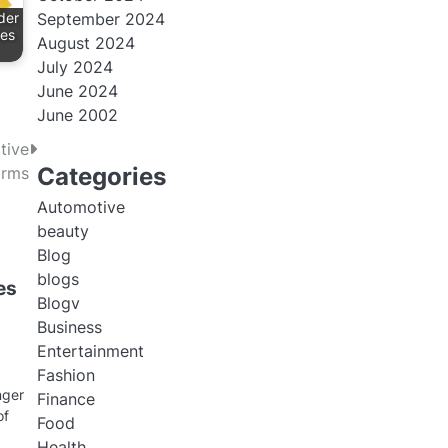
September 2024
der
ies
August 2024
July 2024
June 2024
June 2002
tive
Categories
orms
Automotive
beauty
Blog
blogs
es
Blogv
Business
Entertainment
Fashion
nger
Finance
of
Food
Health