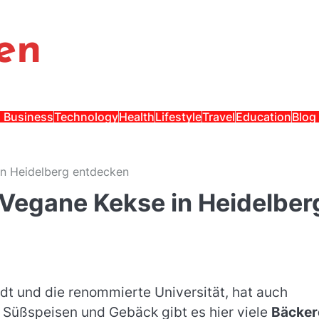
en
Business
Technology
Health
Lifestyle
Travel
Education
Blog
in Heidelberg entdecken
Vegane Kekse in Heidelber
adt und die renommierte Universität, hat auch
n Süßspeisen und Gebäck gibt es hier viele
Bäcker