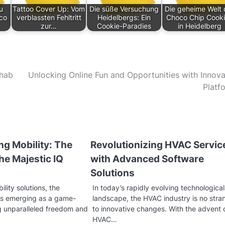
u
Tattoo Cover Up: Vom
Die süße Versuchung
Die geheime Welt 
co
verblassten Fehltritt
Heidelbergs: Ein
Choco Chip Cook
zur…
Cookie-Paradies
in Heidelberg
ehab
Unlocking Online Fun and Opportunities with Innova
Platf
ng Mobility: The
Revolutionizing HVAC Servic
the Majestic IQ
with Advanced Software
Solutions
ility solutions, the
In today’s rapidly evolving technological
is emerging as a game-
landscape, the HVAC industry is no stra
g unparalleled freedom and
to innovative changes. With the advent 
HVAC…