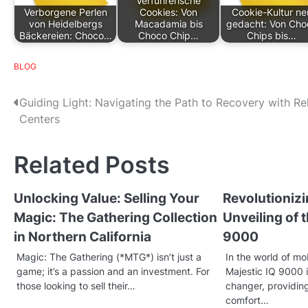
Verführerische
Verborgene Perlen
Cookies: Von
Cookie-Kultur ne
von Heidelbergs
Macadamia bis
gedacht: Von Cho
Bäckereien: Choco…
Choco Chip…
Chips bis…
BLOG
P
Guiding Light: Navigating the Path to Recovery with R
Centers
o
s
Related Posts
t
Unlocking Value: Selling Your
Revolutionizi
n
Magic: The Gathering Collection
Unveiling of 
a
in Northern California
9000
v
Magic: The Gathering (*MTG*) isn’t just a
In the world of mob
game; it’s a passion and an investment. For
Majestic IQ 9000 
i
those looking to sell their…
changer, providin
g
comfort…