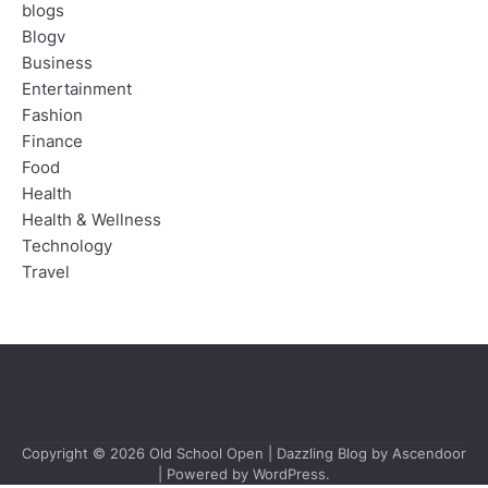
blogs
Blogv
Business
Entertainment
Fashion
Finance
Food
Health
Health & Wellness
Technology
Travel
Copyright © 2026
Old School Open
| Dazzling Blog by
Ascendoor
| Powered by
WordPress
.