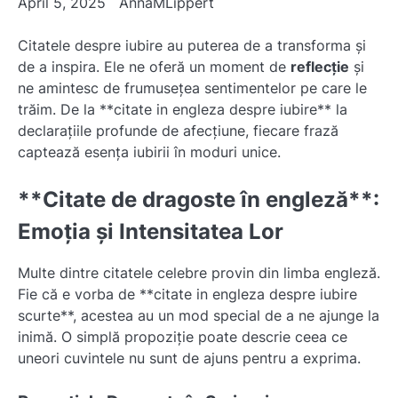
April 5, 2025
AnnaMLippert
Citatele despre iubire au puterea de a transforma și
de a inspira. Ele ne oferă un moment de
reflecție
și
ne amintesc de frumusețea sentimentelor pe care le
trăim. De la **citate in engleza despre iubire** la
declarațiile profunde de afecțiune, fiecare frază
captează esența iubirii în moduri unice.
**Citate de dragoste în engleză**:
Emoția și Intensitatea Lor
Multe dintre citatele celebre provin din limba engleză.
Fie că e vorba de **citate in engleza despre iubire
scurte**, acestea au un mod special de a ne ajunge la
inimă. O simplă propoziție poate descrie ceea ce
uneori cuvintele nu sunt de ajuns pentru a exprima.