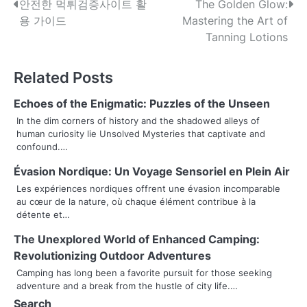
P
안전한 먹튀검증사이트 활
The Golden Glow:
용 가이드
Mastering the Art of
o
Tanning Lotions
s
Related Posts
t
n
Echoes of the Enigmatic: Puzzles of the Unseen
In the dim corners of history and the shadowed alleys of
a
human curiosity lie Unsolved Mysteries that captivate and
confound.…
v
Évasion Nordique: Un Voyage Sensoriel en Plein Air
i
Les expériences nordiques offrent une évasion incomparable
g
au cœur de la nature, où chaque élément contribue à la
détente et…
a
The Unexplored World of Enhanced Camping:
t
Revolutionizing Outdoor Adventures
Camping has long been a favorite pursuit for those seeking
i
adventure and a break from the hustle of city life.…
o
Search