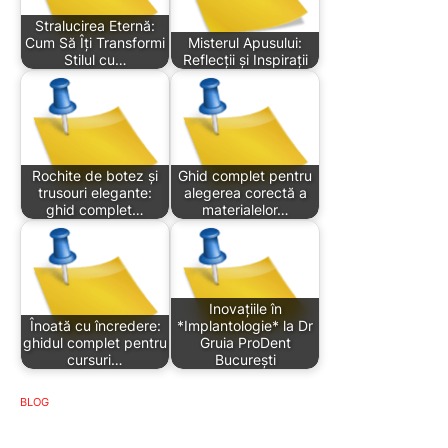
Stralucirea Eternă:
Cum Să Îți Transformi
Misterul Apusului:
Stilul cu…
Reflecții și Inspirații
Rochite de botez și
Ghid complet pentru
trusouri elegante:
alegerea corectă a
ghid complet…
materialelor…
Inovațiile în
Înoată cu încredere:
*Implantologie* la Dr
ghidul complet pentru
Gruia ProDent
cursuri…
București
BLOG