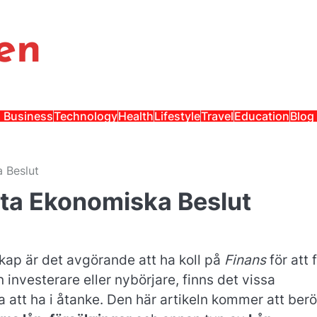
en
Business
Technology
Health
Lifestyle
Travel
Education
Blog
a Beslut
rta Ekonomiska Beslut
kap är det avgörande att ha koll på
Finans
för att 
investerare eller nybörjare, finns det vissa
a att ha i åtanke. Den här artikeln kommer att ber