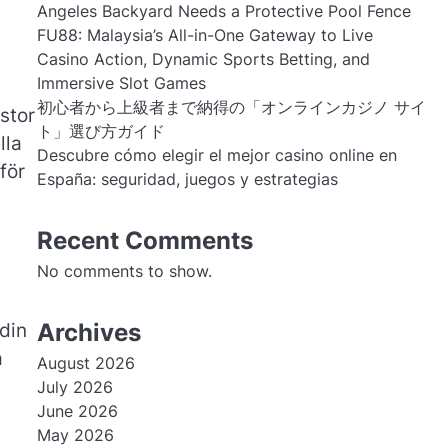
Angeles Backyard Needs a Protective Pool Fence
FU88: Malaysia’s All-in-One Gateway to Live
Casino Action, Dynamic Sports Betting, and
Immersive Slot Games
初心者から上級者まで納得の「オンラインカジノ サイ
stor
ト」選び方ガイド
lla
Descubre cómo elegir el mejor casino online en
för
España: seguridad, juegos y estrategias
Recent Comments
No comments to show.
Archives
 din
a
August 2026
July 2026
June 2026
May 2026