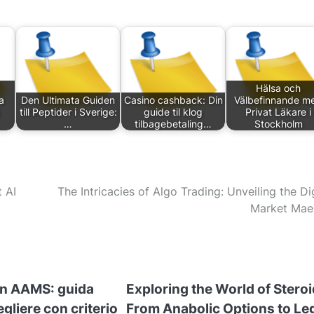
Hälsa och
a
Den Ultimata Guiden
Casino cashback: Din
Välbefinnande m
till Peptider i Sverige:
guide til klog
Privat Läkare i
…
tilbagebetaling…
Stockholm
t AI
The Intricacies of Algo Trading: Unveiling the Dig
Market Mae
non AAMS: guida
Exploring the World of Steroi
egliere con criterio
From Anabolic Options to Le