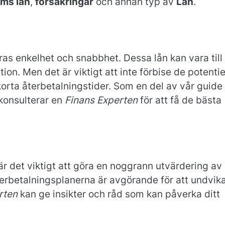
ms lån
,
försäkringar
och annan typ av
Lån
.
ras enkelhet och snabbhet. Dessa lån kan vara till 
ion. Men det är viktigt att inte förbise de potentie
rta återbetalningstider. Som en del av vår guide 
konsulterar en
Finans Experten
för att få de bästa
är det viktigt att göra en noggrann utvärdering av
återbetalningsplanerna är avgörande för att undvik
rten
kan ge insikter och råd som kan påverka ditt