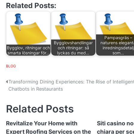
Related Posts:
Pampasgräs –
Bygglovshandlingar
naturens elegant
Bygglov, ritningar och
och ritningar: så
inredningsdetalj
smarta lösningar för…
lyckas du med…
som…
BLOG
P
Transforming Dining Experiences: The Rise of Intelligen
Chatbots in Restaurants
o
s
Related Posts
t
Revitalize Your Home with
Siti casino 
n
Expert Roofing Services on the
chiara per sc