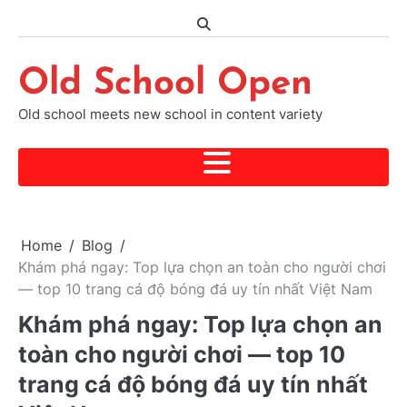
Skip
to
content
Old School Open
Old school meets new school in content variety
Home
Blog
Khám phá ngay: Top lựa chọn an toàn cho người chơi
— top 10 trang cá độ bóng đá uy tín nhất Việt Nam
Khám phá ngay: Top lựa chọn an
toàn cho người chơi — top 10
trang cá độ bóng đá uy tín nhất