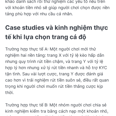
khảo danh sách rồi thử nghiệm các yếu tố nêu trên
với khoản tiền nhỏ sẽ giúp người chơi chọn được nền
tảng phù hợp với nhu cầu cá nhân.
Case studies và kinh nghiệm thực
tế khi lựa chọn trang cá độ
Trường hợp thực tế A: Một người chơi mới thử
nghiệm hai nền tảng: trang X với tỷ lệ kèo hấp dẫn
nhưng quy trình rút tiền chậm, và trang Y với tỷ lệ
hợp lý hơn nhưng xử lý rút tiền nhanh và hỗ trợ KYC
tận tình. Sau vài lượt cược, trang Y được đánh giá
cao hơn vì trải nghiệm rút tiền suôn sẻ, điều rất quan
trọng khi người chơi muốn rút tiền thắng cược kịp
thời.
Trường hợp thực tế B: Một nhóm người chơi chia sẻ
kinh nghiệm kiểm tra bằng cách nạp một khoản nhỏ,