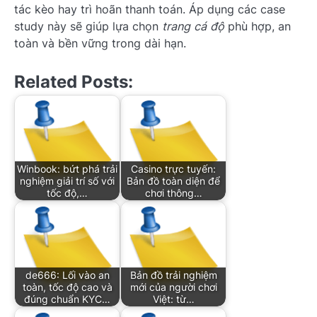
tác kèo hay trì hoãn thanh toán. Áp dụng các case
study này sẽ giúp lựa chọn
trang cá độ
phù hợp, an
toàn và bền vững trong dài hạn.
Related Posts:
Winbook: bứt phá trải
Casino trực tuyến:
nghiệm giải trí số với
Bản đồ toàn diện để
tốc độ,…
chơi thông…
de666: Lối vào an
Bản đồ trải nghiệm
toàn, tốc độ cao và
mới của người chơi
đúng chuẩn KYC…
Việt: từ…