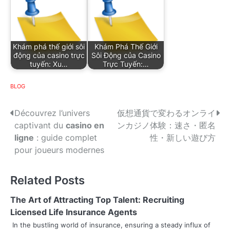
Khám phá thế giới sôi
Khám Phá Thế Giới
động của casino trực
Sôi Động của Casino
tuyến: Xu…
Trực Tuyến:…
BLOG
P
Découvrez l’univers
仮想通貨で変わるオンライ
captivant du
casino en
ンカジノ体験：速さ・匿名
o
ligne
: guide complet
性・新しい遊び方
s
pour joueurs modernes
t
Related Posts
n
The Art of Attracting Top Talent: Recruiting
a
Licensed Life Insurance Agents
v
In the bustling world of insurance, ensuring a steady influx of