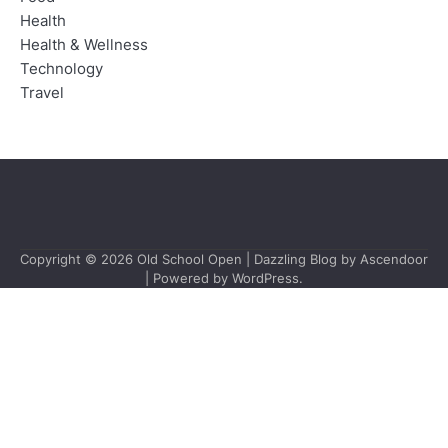
Health
Health & Wellness
Technology
Travel
Copyright © 2026
Old School Open
| Dazzling Blog by
Ascendoor
| Powered by
WordPress
.