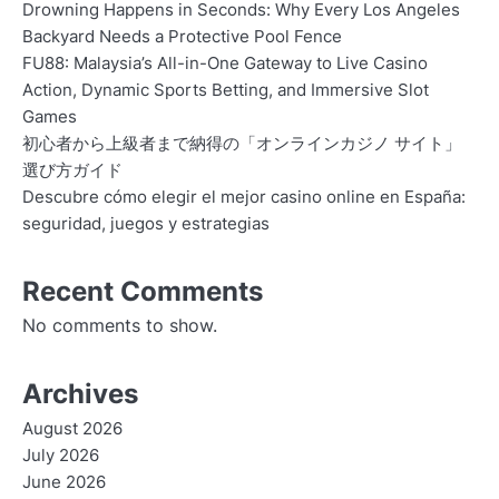
Drowning Happens in Seconds: Why Every Los Angeles
Backyard Needs a Protective Pool Fence
FU88: Malaysia’s All-in-One Gateway to Live Casino
Action, Dynamic Sports Betting, and Immersive Slot
Games
初心者から上級者まで納得の「オンラインカジノ サイト」
選び方ガイド
Descubre cómo elegir el mejor casino online en España:
seguridad, juegos y estrategias
Recent Comments
No comments to show.
Archives
August 2026
July 2026
June 2026