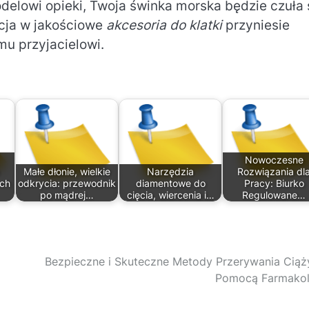
delowi opieki, Twoja świnka morska będzie czuła 
ycja w jakościowe
akcesoria do klatki
przyniesie
mu przyjacielowi.
Nowoczesne
Małe dłonie, wielkie
Narzędzia
Rozwiązania dl
ych
odkrycia: przewodnik
diamentowe do
Pracy: Biurko
po mądrej…
cięcia, wiercenia i…
Regulowane…
Bezpieczne i Skuteczne Metody Przerywania Ciąż
Pomocą Farmakol