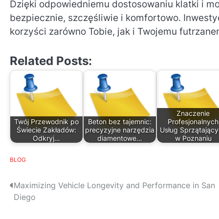
Dzięki odpowiedniemu dostosowaniu klatki i mo
bezpiecznie, szczęśliwie i komfortowo. Inwest
korzyści zarówno Tobie, jak i Twojemu futrzane
Related Posts:
Znaczenie
Twój Przewodnik po
Beton bez tajemnic:
Profesjonalnych
Świecie Zakładów:
precyzyjne narzędzia
Usług Sprzątając
Odkryj…
diamentowe…
w Poznaniu
BLOG
P
Maximizing Vehicle Longevity and Performance in San
Diego
o