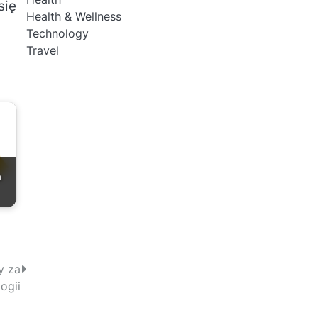
się
Health & Wellness
Technology
Travel
a
y za
ogii