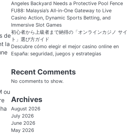
Angeles Backyard Needs a Protective Pool Fence
FU88: Malaysia’s All-in-One Gateway to Live
Casino Action, Dynamic Sports Betting, and
Immersive Slot Games
初心者から上級者まで納得の「オンラインカジノ サイ
s de
ト」選び方ガイド
t la
Descubre cómo elegir el mejor casino online en
une
España: seguridad, juegos y estrategias
Recent Comments
No comments to show.
M ou
Archives
re
cha
August 2026
July 2026
June 2026
May 2026