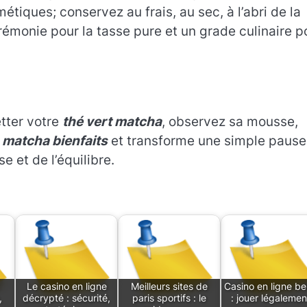
iques; conservez au frais, au sec, à l’abri de la
rémonie pour la tasse pure et un grade culinaire p
tter votre
thé vert matcha
, observez sa mousse,
s
matcha bienfaits
et transforme une simple pause
e et de l’équilibre.
:
Le casino en ligne
Meilleurs sites de
Casino en ligne be
,
décrypté : sécurité,
paris sportifs : le
: jouer légalemen