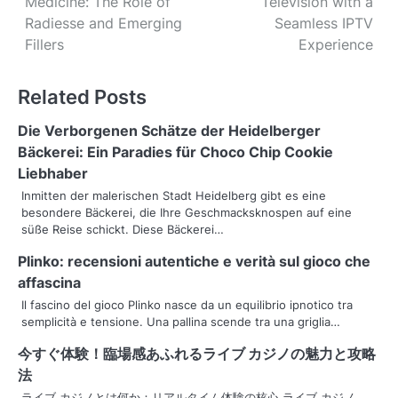
Medicine: The Role of
Television with a
o
Radiesse and Emerging
Seamless IPTV
s
Fillers
Experience
t
Related Posts
n
Die Verborgenen Schätze der Heidelberger
a
Bäckerei: Ein Paradies für Choco Chip Cookie
v
Liebhaber
Inmitten der malerischen Stadt Heidelberg gibt es eine
i
besondere Bäckerei, die Ihre Geschmacksknospen auf eine
süße Reise schickt. Diese Bäckerei…
g
Plinko: recensioni autentiche e verità sul gioco che
a
affascina
t
Il fascino del gioco Plinko nasce da un equilibrio ipnotico tra
semplicità e tensione. Una pallina scende tra una griglia…
i
今すぐ体験！臨場感あふれる
ライブ カジノ
の魅力と攻略
o
法
ライブ カジノとは何か：リアルタイム体験の核心 ライブ カジノ