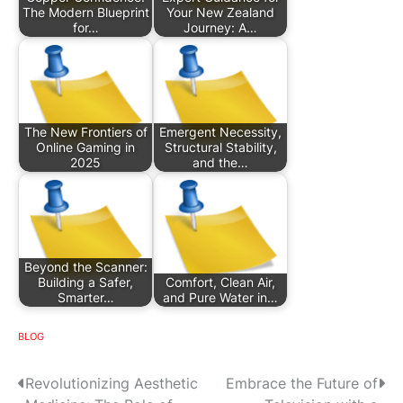
The Modern Blueprint
Your New Zealand
for…
Journey: A…
The New Frontiers of
Emergent Necessity,
Online Gaming in
Structural Stability,
2025
and the…
Beyond the Scanner:
Building a Safer,
Comfort, Clean Air,
Smarter…
and Pure Water in…
BLOG
P
Revolutionizing Aesthetic
Embrace the Future of