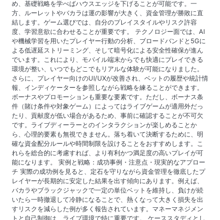
め、基礎戦略を学べばハウスエッジを下げることが可能です。一
方、ルーレットやバカラは運の影響が大きく、資金管理が勝敗に直
結します。ゲーム選びでは、自分のプレイスタイルやリスク許容
度、学習意欲に合わせることが重要です。 テクノロジー面では、AI
や機械学習を用いたプレイヤー行動の分析、ブロードバンドと5Gに
よる低遅延ストリーミング、そして暗号化による安全性確保が進ん
でいます。これにより、モバイル端末からでも快適にプレイできる
環境が整い、いつでもどこでもリアルな体験が可能になりました。
さらに、プレイヤー向けのUI/UXが改善され、ベットの履歴や統計情
報、インディケーターを参照しながら戦略を練ることができます。
ボーナスやプロモーションも重要な要素です。ただし、ボーナス条
件（賭け条件や対象ゲーム）によってはライブゲームが適用外だっ
たり、貢献度が低い場合があるため、事前に確認することが不可欠
です。ライブディーラーとのインタラクションが楽しめることか
ら、心理的要素も無視できません。落ち着いて決断するために、明
確な資金配分ルールや時間制限を設けることをおすすめします。こ
れらを総合的に考慮すれば、より有利かつ満足度の高いプレイが可
能になります。 実例と戦略：成功事例・注意点・現実的なアプロー
チ 実際の成功例を見ると、定石を守りながら資金管理を徹底したプ
レイヤーが長期的に安定した結果を出す傾向にあります。例えば、
バカラやブラックジャックで一定の単位ベットを維持し、負けが続
いたら一時撤退して冷静になることで、熱くなって大きく損失を出
すリスクを減らした例が多く報告されています。マネーマネジメン
トと自己制御は、ライブ環境で特に重要です。 ケーススタディとし