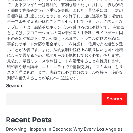
て、あるプレイヤーは統計的に有利な場面だけに注目し、勝ちが続
く節目で利益確定を行う手法を実践しました。具体的には、一定の
目標利益に到達したらセッションを終了し、逆に連敗が続く場合は
テーブルを変えるか休むことでリセットしていました。このような
アプローチは、感情的なギャンブルを避けるのに有効です。 注意点
としては、プロモーションの罠や非公開の手数料、ライブゲーム固
有の遅延や接続トラブルが挙げられます。トラブル対処のために、
事前にサポート対応や返金ポリシーを確認し、信用できる運営を選
ぶことが大切です。また、法的規制や税務上の取り扱いも国や地域
によって異なるため、現地ルールを把握しておく必要があります。
最後に、学習リソースや練習モードを活用することを推奨します。
戦術書や動画講座、コミュニティでの情報交換は、スキル向上とリ
スク管理に直結します。実戦では必ず自分のルールを持ち、冷静な
判断を優先することが成功への近道です。
Search
Search
Recent Posts
Drowning Happens in Seconds: Why Every Los Angeles