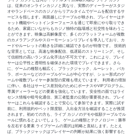
n
は、従来のオンラインカジノと異なり、実際のディーラーがスタジ
オやランドベースのカジノからリアルタイムでゲームを配信するサ
ービスを指します。画面越しにテーブルが映され、プレイヤーはチ
ャット機能やベットインターフェースを通じて即座にやり取りでき
るため、家庭にいながらもカジノ独特の臨場感と社交性を味わうこ
とができます。映像は高解像度で、多くのプラットフォームが複数
のカメラアングルやスローモーションリプレイを導入しており、カ
ードやルーレットの動きを詳細に確認できるのが特徴です。 技術的
な背景としては、高速な映像配信、低遅延のストリーミング、そし
て信頼性の高いランダム化手法が不可欠です。これにより、プレイ
ヤーは公平性と透明性を確保された環境でプレイできます。さら
に、ゲームの種類も幅広く、ブラックジャック、ルーレット、バカ
ラ、ポーカーなどのテーブルゲームが中心ですが、ショー形式のゲ
ームや複数プレイヤー参加型の変種も増えています。 利用者の増加
に伴い、各社はサービス差別化のためにボーナスやVIPプログラム、
専属ディーラーなどの要素を強化しています。安全性の面ではライ
センス情報や暗号化通信、第三者監査の公開が重要視され、プレイ
ヤーはこれらを確認することで安心して参加できます。実際に試す
前に、利用規約やベット限度額、入出金方法を確認することが推奨
されます。初めての方も、ライブ カジノのデモや低額テーブルでル
ールに慣れるとよいでしょう。 ゲームの種類とテクノロジー：勝率
を左右する要素 ライブゲームの選択は戦略と直結します。たとえ
ば、ブラックジャックはプレイヤーの判断が結果に強く影響するた