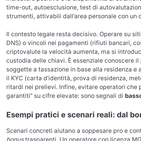
time-out, autoesclusione, test di autovalutazion
strumenti, attivabili dall’area personale con un 
Il contesto legale resta decisivo. Operare su si
DNS) o vincoli nei pagamenti (rifiuti bancari, cos
criptovalute la velocità aumenta, ma si introduco
custodia delle chiavi. È essenziale conoscere il
soggette a tassazione in base alla residenza e 
il KYC (carta d’identità, prova di residenza, me
ritardi nei prelievi. Infine, evitare operatori c
garantiti” su cifre elevate: sono segnali di
basso
Esempi pratici e scenari reali: dal bo
Scenari concreti aiutano a soppesare pro e cont
bonus
trasparenti. Un operatore con licenza 