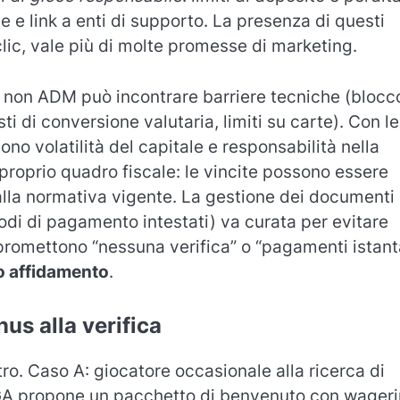
e e link a enti di supporto. La presenza di questi
clic, vale più di molte promesse di marketing.
ti non ADM può incontrare barriere tecniche (blocc
ti di conversione valutaria, limiti su carte). Con le
no volatilità del capitale e responsabilità nella
 proprio quadro fiscale: le vincite possono essere
alla normativa vigente. La gestione dei documenti
todi di pagamento intestati) va curata per evitare
he promettono “nessuna verifica” o “pagamenti istan
 affidamento
.
nus alla verifica
ro. Caso A: giocatore occasionale alla ricerca di
MGA propone un pacchetto di benvenuto con wager