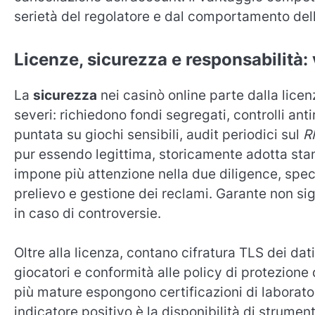
serietà del regolatore e dal comportamento dell
Licenze, sicurezza e responsabilità: v
La
sicurezza
nei casinò online parte dalla lice
severi: richiedono fondi segregati, controlli ant
puntata su giochi sensibili, audit periodici sul
R
pur essendo legittima, storicamente adotta stan
impone più attenzione nella due diligence, spe
prelievo e gestione dei reclami. Garante non sign
in caso di controversie.
Oltre alla licenza, contano cifratura TLS dei dat
giocatori e conformità alle policy di protezion
più mature espongono certificazioni di laborat
indicatore positivo è la disponibilità di strument