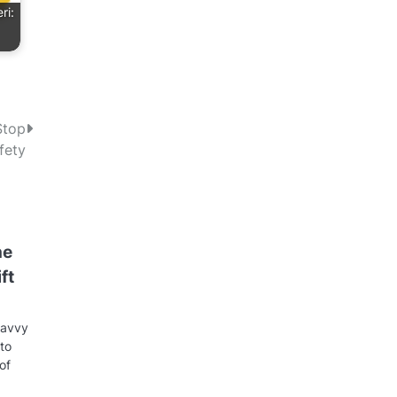
ri:
Stop
fety
he
ft
savvy
to
of