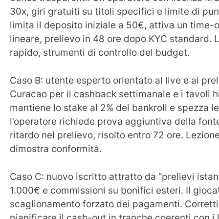
30x, giri gratuiti su titoli specifici e limite di 
limita il deposito iniziale a 50€, attiva un time
lineare, prelievo in 48 ore dopo KYC standard. L
rapido, strumenti di controllo del budget.
Caso B: utente esperto orientato al live e ai pre
Curacao per il cashback settimanale e i tavoli hi
mantiene lo stake al 2% del bankroll e spezza le 
l’operatore richiede prova aggiuntiva della fonte
ritardo nel prelievo, risolto entro 72 ore. Lezio
dimostra conformità.
Caso C: nuovo iscritto attratto da “prelievi ista
1.000€ e commissioni su bonifici esteri. Il gioc
scaglionamento forzato dei pagamenti. Correttiv
pianificare il cash-out in tranche coerenti con i