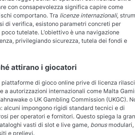
tare con consapevolezza significa capire come
rischi comportano. Tra
licenze internazionali
, stru
i di verifica, esistono parametri concreti per
e poco tutelate. L’obiettivo è una navigazione
enza, privilegiando sicurezza, tutela dei fondi e
é attirano i giocatori
 piattaforme di gioco online prive di licenza rilasc
ie a autorizzazioni internazionali come Malta Gam
, Kahnawake o UK Gambling Commission (UKGC). N
ela: alcuni impongono rigidi standard tecnici e di
si per operatori e fornitori. Questo spiega la gra
ataloghi vasti di slot e live game,
bonus
modulari,
ti e prelievi.