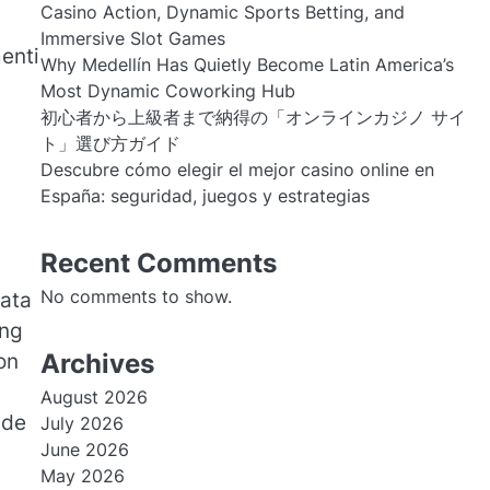
Casino Action, Dynamic Sports Betting, and
Immersive Slot Games
menti
Why Medellín Has Quietly Become Latin America’s
Most Dynamic Coworking Hub
初心者から上級者まで納得の「オンラインカジノ サイ
ト」選び方ガイド
Descubre cómo elegir el mejor casino online en
España: seguridad, juegos y estrategias
Recent Comments
No comments to show.
iata
ing
Archives
on
August 2026
nde
July 2026
June 2026
May 2026