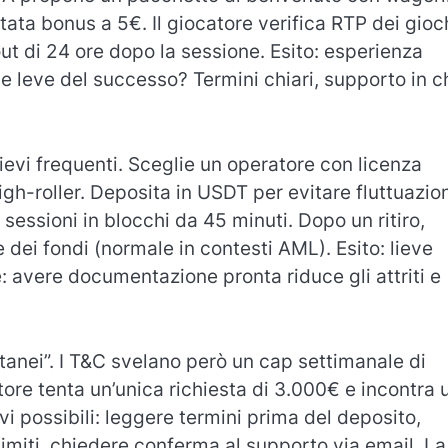
puntata bonus a 5€. Il giocatore verifica RTP dei gioc
-out di 24 ore dopo la sessione. Esito: esperienza
e leve del successo? Termini chiari, supporto in c
lievi frequenti. Sceglie un operatore con licenza
gh-roller. Deposita in USDT per evitare fluttuazion
sessioni in blocchi da 45 minuti. Dopo un ritiro,
 dei fondi (normale in contesti AML). Esito: lieve
ne: avere documentazione pronta riduce gli attriti e
ntanei”. I T&C svelano però un cap settimanale di
atore tenta un’unica richiesta di 3.000€ e incontra 
i possibili: leggere termini prima del deposito,
 limiti, chiedere conferma al supporto via email. La