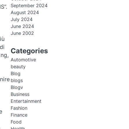
September 2024
S”.
August 2024
July 2024
June 2024
June 2002
iù
di
Categories
ing,
Automotive
beauty
Blog
nire
blogs
Blogv
Business
Entertainment
Fashion
e
Finance
n
Food
,
Health