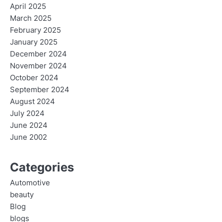
April 2025
March 2025
February 2025
January 2025
December 2024
November 2024
October 2024
September 2024
August 2024
July 2024
June 2024
June 2002
Categories
Automotive
beauty
Blog
blogs