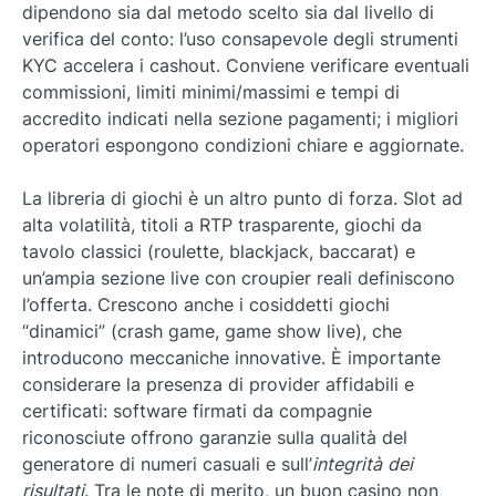
dipendono sia dal metodo scelto sia dal livello di
verifica del conto: l’uso consapevole degli strumenti
KYC accelera i cashout. Conviene verificare eventuali
commissioni, limiti minimi/massimi e tempi di
accredito indicati nella sezione pagamenti; i migliori
operatori espongono condizioni chiare e aggiornate.
La libreria di giochi è un altro punto di forza. Slot ad
alta volatilità, titoli a RTP trasparente, giochi da
tavolo classici (roulette, blackjack, baccarat) e
un’ampia sezione live con croupier reali definiscono
l’offerta. Crescono anche i cosiddetti giochi
“dinamici” (crash game, game show live), che
introducono meccaniche innovative. È importante
considerare la presenza di provider affidabili e
certificati: software firmati da compagnie
riconosciute offrono garanzie sulla qualità del
generatore di numeri casuali e sull’
integrità dei
risultati
. Tra le note di merito, un buon casino non