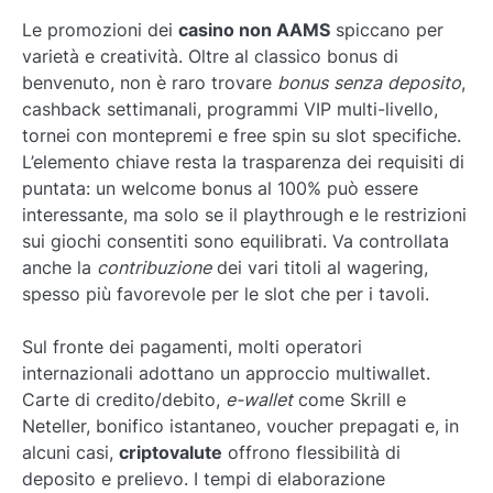
Le promozioni dei
casino non AAMS
spiccano per
varietà e creatività. Oltre al classico bonus di
benvenuto, non è raro trovare
bonus senza deposito
,
cashback settimanali, programmi VIP multi-livello,
tornei con montepremi e free spin su slot specifiche.
L’elemento chiave resta la trasparenza dei requisiti di
puntata: un welcome bonus al 100% può essere
interessante, ma solo se il playthrough e le restrizioni
sui giochi consentiti sono equilibrati. Va controllata
anche la
contribuzione
dei vari titoli al wagering,
spesso più favorevole per le slot che per i tavoli.
Sul fronte dei pagamenti, molti operatori
internazionali adottano un approccio multiwallet.
Carte di credito/debito,
e-wallet
come Skrill e
Neteller, bonifico istantaneo, voucher prepagati e, in
alcuni casi,
criptovalute
offrono flessibilità di
deposito e prelievo. I tempi di elaborazione