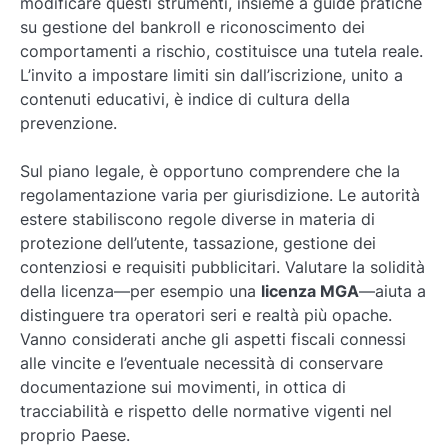
modificare questi strumenti, insieme a guide pratiche
su gestione del bankroll e riconoscimento dei
comportamenti a rischio, costituisce una tutela reale.
L’invito a impostare limiti sin dall’iscrizione, unito a
contenuti educativi, è indice di cultura della
prevenzione.
Sul piano legale, è opportuno comprendere che la
regolamentazione varia per giurisdizione. Le autorità
estere stabiliscono regole diverse in materia di
protezione dell’utente, tassazione, gestione dei
contenziosi e requisiti pubblicitari. Valutare la solidità
della licenza—per esempio una
licenza MGA
—aiuta a
distinguere tra operatori seri e realtà più opache.
Vanno considerati anche gli aspetti fiscali connessi
alle vincite e l’eventuale necessità di conservare
documentazione sui movimenti, in ottica di
tracciabilità e rispetto delle normative vigenti nel
proprio Paese.