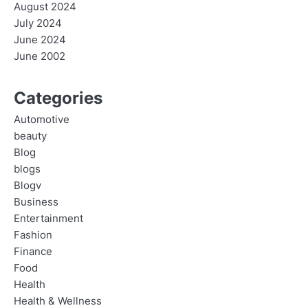
August 2024
July 2024
June 2024
June 2002
Categories
Automotive
beauty
Blog
blogs
Blogv
Business
Entertainment
Fashion
Finance
Food
Health
Health & Wellness