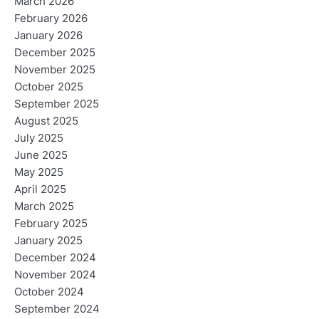
March 2026
February 2026
January 2026
December 2025
November 2025
October 2025
September 2025
August 2025
July 2025
June 2025
May 2025
April 2025
March 2025
February 2025
January 2025
December 2024
November 2024
October 2024
September 2024