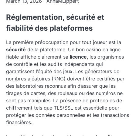
March 13, 2026
AnnaMLippert
Réglementation, sécurité et
fiabilité des plateformes
La première préoccupation pour tout joueur est la
sécurité
de la plateforme. Un bon casino en ligne
fiable affiche clairement sa
licence
, les organismes
de contrôle et les audits indépendants qui
garantissent l’équité des jeux. Les générateurs de
nombres aléatoires (RNG) doivent être certifiés par
des laboratoires reconnus afin d’assurer que les
tirages de cartes, des rouleaux ou des numéros ne
sont pas manipulés. La présence de protocoles de
chiffrement tels que TLS/SSL est essentielle pour
protéger les données personnelles et les transactions
financières.