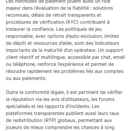
Les méthodes de paiement jouent aussi un rôle
majeur dans l’évaluation de la fiabilité : solutions
reconnues, délais de retrait transparents et
procédures de vérification (KYC) contribuent à
instaurer la confiance. Les politiques de jeu
responsable, avec options d’auto-exclusion, limites
de dépôt et ressources d’aide, sont des indicateurs
importants de la maturité d’un opérateur. Un support
client réactif et multilingue, accessible par chat, email
ou téléphone, renforce l’expérience et permet de
résoudre rapidement les problèmes liés aux comptes
ou aux paiements.
Outre la conformité légale, il est pertinent de vérifier
la réputation via les avis d’utilisateurs, les forums
spécialisés et les rapports d’incidents. Les
plateformes transparentes publient aussi leurs taux
de redistribution (RTP) globaux, permettant aux
joueurs de mieux comprendre les chances à long