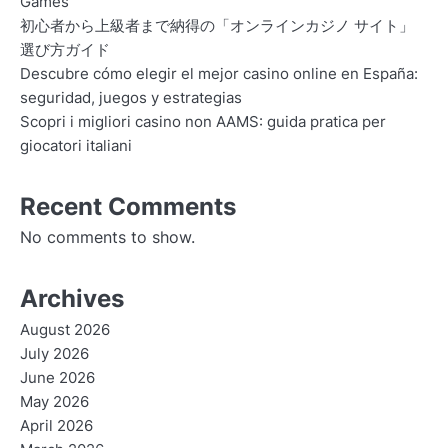
Games
初心者から上級者まで納得の「オンラインカジノ サイト」
選び方ガイド
Descubre cómo elegir el mejor casino online en España:
seguridad, juegos y estrategias
Scopri i migliori casino non AAMS: guida pratica per
giocatori italiani
Recent Comments
No comments to show.
Archives
August 2026
July 2026
June 2026
May 2026
April 2026