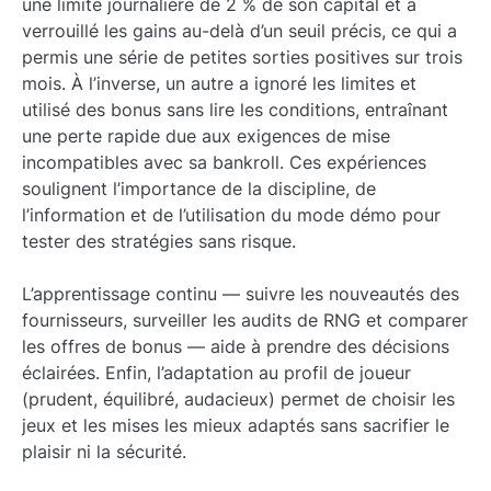
une limite journalière de 2 % de son capital et a
verrouillé les gains au-delà d’un seuil précis, ce qui a
permis une série de petites sorties positives sur trois
mois. À l’inverse, un autre a ignoré les limites et
utilisé des bonus sans lire les conditions, entraînant
une perte rapide due aux exigences de mise
incompatibles avec sa bankroll. Ces expériences
soulignent l’importance de la discipline, de
l’information et de l’utilisation du mode démo pour
tester des stratégies sans risque.
L’apprentissage continu — suivre les nouveautés des
fournisseurs, surveiller les audits de RNG et comparer
les offres de bonus — aide à prendre des décisions
éclairées. Enfin, l’adaptation au profil de joueur
(prudent, équilibré, audacieux) permet de choisir les
jeux et les mises les mieux adaptés sans sacrifier le
plaisir ni la sécurité.