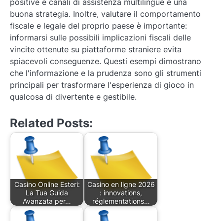
positive e canali di assistenza multilingue è una
buona strategia. Inoltre, valutare il comportamento
fiscale e legale del proprio paese è importante:
informarsi sulle possibili implicazioni fiscali delle
vincite ottenute su piattaforme straniere evita
spiacevoli conseguenze. Questi esempi dimostrano
che l'informazione e la prudenza sono gli strumenti
principali per trasformare l'esperienza di gioco in
qualcosa di divertente e gestibile.
Related Posts:
Casino Online Esteri:
Casino en ligne 2026
La Tua Guida
: innovations,
Avanzata per…
réglementations…