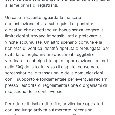
allarme prima di registrarsi.
Un caso frequente riguarda la mancata
comunicazione chiara sui requisiti di puntata:
giocatori che accettano un bonus senza leggere le
limitazioni si trovano impossibilitati a prelevare le
vincite accumulate. Un altro scenario comune è la
richiesta di verifica identità ripetuta e prolungata: per
evitarla, è meglio inviare documenti leggibili e
verificare in anticipo i tempi di approvazione indicati
nelle FAQ del sito. In caso di dispute, conservare
screenshot delle transazioni e delle comunicazioni
con il supporto è fondamentale per eventuali reclami
presso l'autorità di regolamentazione o organismi di
risoluzione delle controversie.
Per ridurre il rischio di truffe, privilegiare operatori
con una lunga attività sul mercato, recensioni