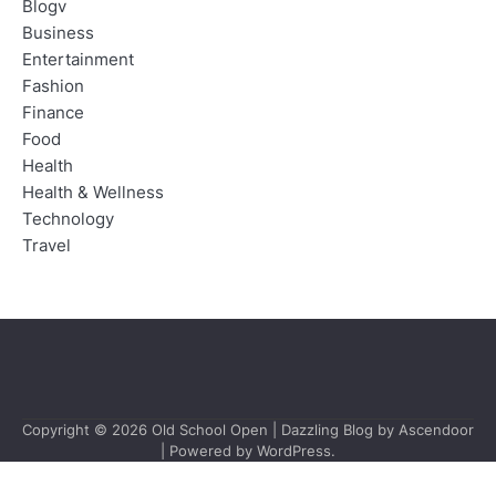
Blogv
Business
Entertainment
Fashion
Finance
Food
Health
Health & Wellness
Technology
Travel
Copyright © 2026
Old School Open
| Dazzling Blog by
Ascendoor
| Powered by
WordPress
.