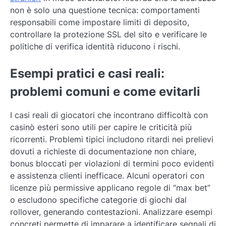
non è solo una questione tecnica: comportamenti
responsabili come impostare limiti di deposito,
controllare la protezione SSL del sito e verificare le
politiche di verifica identità riducono i rischi.
Esempi pratici e casi reali:
problemi comuni e come evitarli
I casi reali di giocatori che incontrano difficoltà con
casinò esteri sono utili per capire le criticità più
ricorrenti. Problemi tipici includono ritardi nei prelievi
dovuti a richieste di documentazione non chiare,
bonus bloccati per violazioni di termini poco evidenti
e assistenza clienti inefficace. Alcuni operatori con
licenze più permissive applicano regole di “max bet”
o escludono specifiche categorie di giochi dal
rollover, generando contestazioni. Analizzare esempi
concreti permette di imparare a identificare segnali di