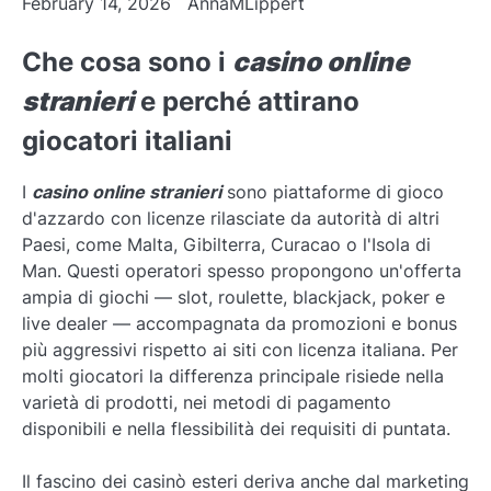
February 14, 2026
AnnaMLippert
Che cosa sono i
casino online
stranieri
e perché attirano
giocatori italiani
I
casino online stranieri
sono piattaforme di gioco
d'azzardo con licenze rilasciate da autorità di altri
Paesi, come Malta, Gibilterra, Curacao o l'Isola di
Man. Questi operatori spesso propongono un'offerta
ampia di giochi — slot, roulette, blackjack, poker e
live dealer — accompagnata da promozioni e bonus
più aggressivi rispetto ai siti con licenza italiana. Per
molti giocatori la differenza principale risiede nella
varietà di prodotti, nei metodi di pagamento
disponibili e nella flessibilità dei requisiti di puntata.
Il fascino dei casinò esteri deriva anche dal marketing