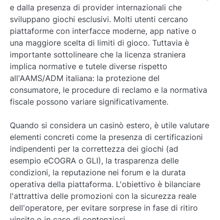
e dalla presenza di provider internazionali che
sviluppano giochi esclusivi. Molti utenti cercano
piattaforme con interfacce moderne, app native o
una maggiore scelta di limiti di gioco. Tuttavia è
importante sottolineare che la licenza straniera
implica normative e tutele diverse rispetto
all'AAMS/ADM italiana: la protezione del
consumatore, le procedure di reclamo e la normativa
fiscale possono variare significativamente.
Quando si considera un casinò estero, è utile valutare
elementi concreti come la presenza di certificazioni
indipendenti per la correttezza dei giochi (ad
esempio eCOGRA o GLI), la trasparenza delle
condizioni, la reputazione nei forum e la durata
operativa della piattaforma. L'obiettivo è bilanciare
l'attrattiva delle promozioni con la sicurezza reale
dell'operatore, per evitare sorprese in fase di ritiro
vincite o in caso di contenziosi.