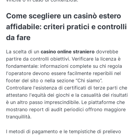
Come scegliere un casinò estero
affidabile: criteri pratici e controlli
da fare
La scelta di un
casino online straniero
dovrebbe
partire da controlli obiettivi. Verificare la licenza è
fondamentale: informazioni complete su chi regola
l'operatore devono essere facilmente reperibili nel
footer del sito o nella sezione “Chi siamo”.
Controllare l'esistenza di certificati di terze parti che
attestano l'equità dei giochi e la casualità dei risultati
è un altro passo imprescindibile. Le piattaforme che
mostrano report di audit periodici offrono maggiore
tranquillità.
I metodi di pagamento e le tempistiche di prelievo