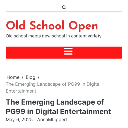
Skip
to
content
Old School Open
Old school meets new school in content variety
Home
Blog
The Emerging Landscape of PG99 in Digital
Entertainment
The Emerging Landscape of
PG99 in Digital Entertainment
May 6, 2025
AnnaMLippert