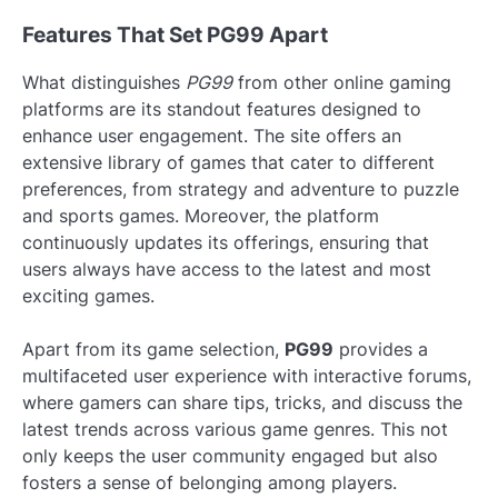
Features That Set PG99 Apart
What distinguishes
PG99
from other online gaming
platforms are its standout features designed to
enhance user engagement. The site offers an
extensive library of games that cater to different
preferences, from strategy and adventure to puzzle
and sports games. Moreover, the platform
continuously updates its offerings, ensuring that
users always have access to the latest and most
exciting games.
Apart from its game selection,
PG99
provides a
multifaceted user experience with interactive forums,
where gamers can share tips, tricks, and discuss the
latest trends across various game genres. This not
only keeps the user community engaged but also
fosters a sense of belonging among players.