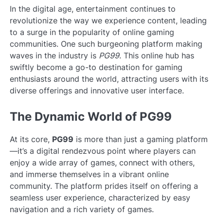
In the digital age, entertainment continues to
revolutionize the way we experience content, leading
to a surge in the popularity of online gaming
communities. One such burgeoning platform making
waves in the industry is
PG99
. This online hub has
swiftly become a go-to destination for gaming
enthusiasts around the world, attracting users with its
diverse offerings and innovative user interface.
The Dynamic World of PG99
At its core,
PG99
is more than just a gaming platform
—it’s a digital rendezvous point where players can
enjoy a wide array of games, connect with others,
and immerse themselves in a vibrant online
community. The platform prides itself on offering a
seamless user experience, characterized by easy
navigation and a rich variety of games.