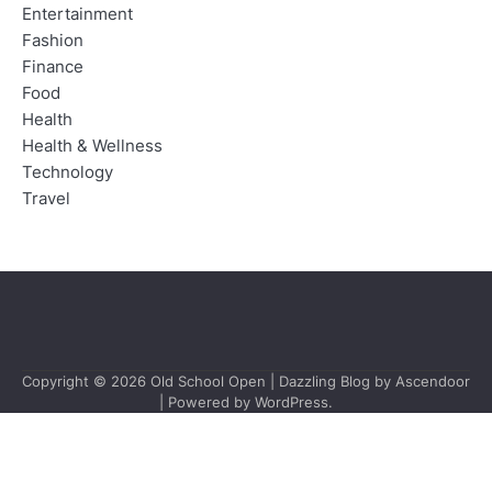
Entertainment
Fashion
Finance
Food
Health
Health & Wellness
Technology
Travel
Copyright © 2026
Old School Open
| Dazzling Blog by
Ascendoor
| Powered by
WordPress
.