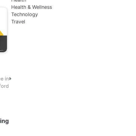
Health & Wellness
Technology
Travel
s…
e in
ford
ring