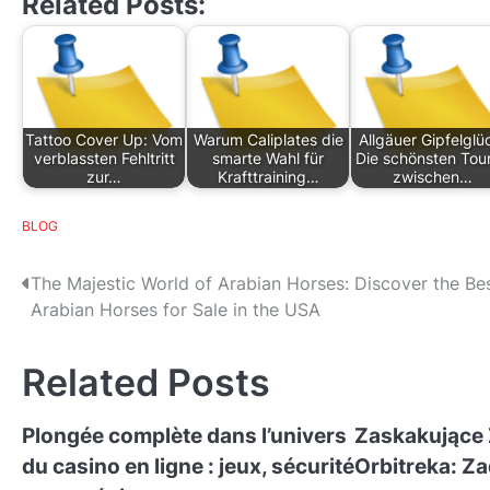
Related Posts:
Tattoo Cover Up: Vom
Warum Caliplates die
Allgäuer Gipfelglü
verblassten Fehltritt
smarte Wahl für
Die schönsten Tou
zur…
Krafttraining…
zwischen…
BLOG
P
The Majestic World of Arabian Horses: Discover the Be
Arabian Horses for Sale in the USA
o
s
Related Posts
t
Plongée complète dans l’univers
Zaskakujące
n
du casino en ligne : jeux, sécurité
Orbitreka: Z
a