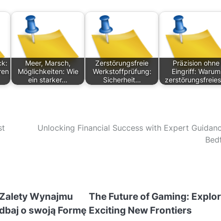
ck:
Meer, Marsch,
Zerstörungsfreie
Präzision ohne
ren
Möglichkeiten: Wie
Werkstoffprüfung:
Eingriff: Warum
ein starker…
Sicherheit…
zerstörungsfreie
st
Unlocking Financial Success with Expert Guidanc
Bed
 Zalety Wynajmu
The Future of Gaming: Explo
adbaj o swoją Formę
Exciting New Frontiers