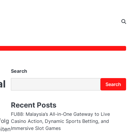
Search
al
Search
Recent Posts
FU88: Malaysia’s All-in-One Gateway to Live
folg
Casino Action, Dynamic Sports Betting, and
Immersive Slot Games
iten