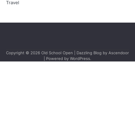
Travel
Copyright © 2026
Old School Open
| Dazzling Blog by
Ascendoor
| Powered by
WordPress
.