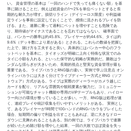
い。 資金管理の基本は「一回のハンドで失っても痛くない額」を基
準に賭けることだ。例えば総資金の1〜2%を単位ベットとすると長
期的な耐久力が増す。損切りライン（デイリーロス限度）や利益確
定ラインを事前に設定しておくことで、感情に流されるプレイを防
げる。また、連勝に乗って過剰にベットを増やすことも危険であ
り、期待値がマイナスであることを忘れてはならない。 確率面で
は、バンカーの勝率は約45.8%、プレイヤーが約44.6%、タイは約
9.6%（デッキ数により差がある）とされる。これらの数値を把握し
た上で、賭け方を工夫すると良い。具体的にはバンカー中心のフラ
ットベットを基本に、タイオッズが明確に上向く特殊な状況でのみ
タイに小額を入れる、といった保守的な戦略が実務的だ。勝敗はラ
ンダムな揺らぎが大きいため、長期的視点と堅実な資金管理が最も
重要である。 ライブバカラとRNG版の違い、実例で学ぶ注意点 オン
ラインバカラには大きく分けてライブディーラー方式とRNG（ソフ
トウェア）方式がある。ライブは実際のディーラーがカメラ越しに
カードを配り、リアルな雰囲気や観戦要素が魅力だ。コミュニケー
ションが可能なチャット機能や専用のVIPテーブルもあり、ハイロー
ラー向けの環境が整っていることが多い。一方、RNG版は処理が速
く、連続プレイや統計収集を行いやすいメリットがある。 実例とし
て、あるプレイヤーが1時間で100ハンドのRNGバカラをプレイした
場合、短期間の偏りで利益を出すこともあれば、逆に大きなドロー
ダウンに見舞われることもある。別の例では、ライブバカラで連勝
が続いたため賭け額を増やした結果、一回の大敗でほぼ資金を失っ
たケースがある。これらは確率の揺らぎと賭け額コントロールの失