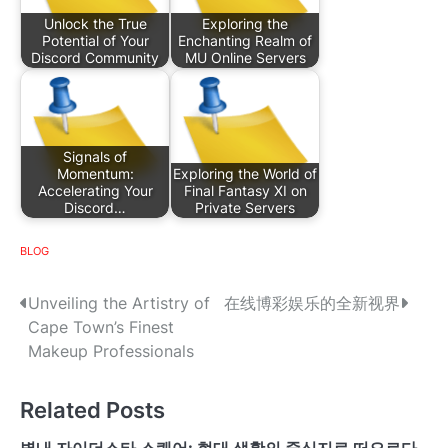
Unlock the True
Exploring the
Potential of Your
Enchanting Realm of
Discord Community
MU Online Servers
Signals of
Momentum:
Exploring the World of
Accelerating Your
Final Fantasy XI on
Discord…
Private Servers
BLOG
P
Unveiling the Artistry of
在线博彩娱乐的全新视界
Cape Town’s Finest
o
Makeup Professionals
s
Related Posts
t
별내 자이더스타 스퀘어: 현대 생활의 중심지로 떠오르다