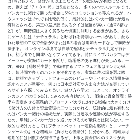
は1点と数える。合計が10以上になると一の位のみが有効になるた
め、例えば「7 + 8 = 15」は5点となる。 多くのハウスルールでは、
バンカーに賭けて勝った場合に5%のコミッションが取られるが、ハ
ウスエッジはそれでも比較的低く、統計的にはバンカー賭けが最も
有利とされる。第三の選択肢であるタイは配当が高い（通常8倍な
ど）が、期待値は大きく劣るため慎重に利用する必要がある。さら
にゲームには「ナチュラル」と呼ばれる特別なルールがあり、配ら
れた最初の二枚で合計が8または9の場合は追加カードなしで勝敗が
決まる。 オンライン環境では自動で配牌とナチュラル判定が行わ
れ、初心者でも間違いなくプレイできる。特にライブバカラではデ
ィーラーが実際にカードを配り、臨場感のある進行が楽しめる。一
方、RNG（乱数発生器）で動作するソフトウェア版はテンポが速
く、短時間で多くのハンドを消化できる。実際に遊ぶ場を選ぶ際
は、信頼できるプラットフォームのレビューやライセンス情報を確
認することが重要で、例えば日本語対応や入出金方法が充実してい
るサイトを探してみると良い。遊び方を学ぶ一歩として、オンライ
ンカジノ バカラを試してみるのも有効だろう。 戦略と資金管理：勝
率を安定させる実務的アプローチ バカラにおける戦略は大きく分け
て賭け方の方針と資金管理の二つに分かれる。統計的に最も有利な
のはバンカー賭けの継続だが、実際には連敗や連勝の波が存在する
ため、単純にバンカーだけを追いかけるのが最良とは限らない。一
般的な賭け方としてはフラットベット（一定額を継続）と、マーチ
ンゲールのような増幅系（負けたら倍賭け）に分かれる。増幅系は
短期的には回復力が期待できるが、上限と資金切れのリスクが高