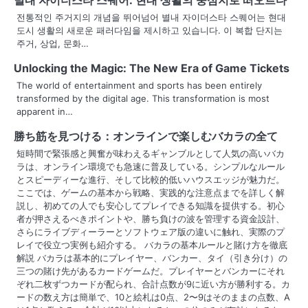
n
전통적인 주거지의 개념을 뛰어넘어 별내 자이더스타 스퀘어는 현대
a
도시 생활의 새로운 패러다임을 제시하고 있습니다. 이 복합 단지는
주거, 상업, 문화…
v
Unlocking the Magic: The New Era of Game Tickets
i
The world of entertainment and sports has been entirely
g
transformed by the digital age. This transformation is most
apparent in…
a
勝ち筋を見つける：オンラインで楽しむバカラの全て
t
短時間で緊張感と興奮が味わえるギャンブルとして人気の高いバカ
ラは、オンライン環境でも急速に普及している。シンプルなルール
i
とスピーディーな進行、そして比較的低いハウスエッジが魅力だ。
ここでは、ゲームの基本から戦略、実践的な注意点までを詳しく解
o
説し、初めての人でも安心してプレイできる知識を提供する。初心
者が押さえるべきポイントや、勝ち負けの波を管理する資金設計、
n
さらにライブディーラーとソフトウェア版の違いに触れ、実際のプ
レイで役立つ実例も紹介する。 バカラの基本ルールと賭け方を徹底
解説 バカラは基本的にプレイヤー、バンカー、タイ（引き分け）の
三つの賭け先があるカードゲームだ。プレイヤーとバンカーにそれ
ぞれ二枚ずつカードが配られ、合計点数が9に近い方が勝利する。カ
ードの数え方は簡単で、10と絵札は0点、2〜9はそのままの点数、A