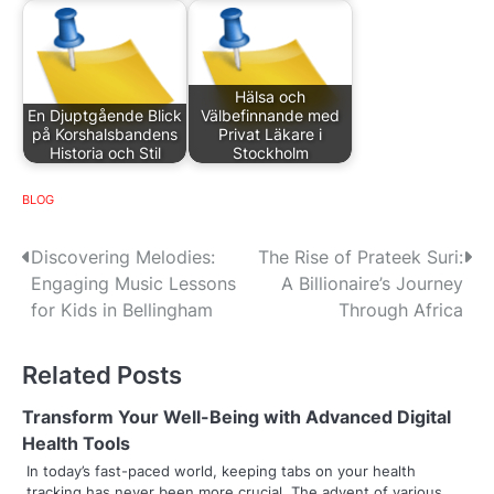
Hälsa och
En Djuptgående Blick
Välbefinnande med
på Korshalsbandens
Privat Läkare i
Historia och Stil
Stockholm
BLOG
P
Discovering Melodies:
The Rise of Prateek Suri:
Engaging Music Lessons
A Billionaire’s Journey
o
for Kids in Bellingham
Through Africa
s
Related Posts
t
n
Transform Your Well-Being with Advanced Digital
Health Tools
a
In today’s fast-paced world, keeping tabs on your health
tracking has never been more crucial. The advent of various