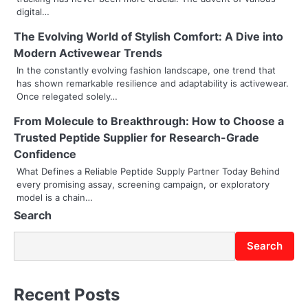
v
digital…
i
The Evolving World of Stylish Comfort: A Dive into
g
Modern Activewear Trends
In the constantly evolving fashion landscape, one trend that
a
has shown remarkable resilience and adaptability is activewear.
Once relegated solely…
t
From Molecule to Breakthrough: How to Choose a
i
Trusted Peptide Supplier for Research-Grade
o
Confidence
What Defines a Reliable Peptide Supply Partner Today Behind
n
every promising assay, screening campaign, or exploratory
model is a chain…
Search
Search
Recent Posts