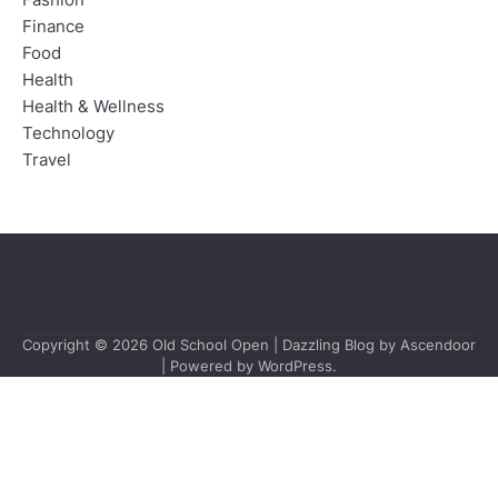
Fashion
Finance
Food
Health
Health & Wellness
Technology
Travel
Copyright © 2026
Old School Open
| Dazzling Blog by
Ascendoor
| Powered by
WordPress
.