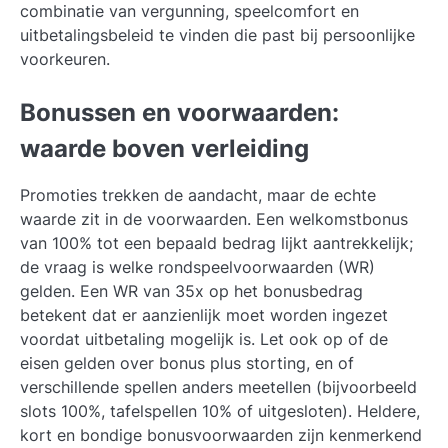
combinatie van vergunning, speelcomfort en
uitbetalingsbeleid te vinden die past bij persoonlijke
voorkeuren.
Bonussen en voorwaarden:
waarde boven verleiding
Promoties trekken de aandacht, maar de echte
waarde zit in de voorwaarden. Een welkomstbonus
van 100% tot een bepaald bedrag lijkt aantrekkelijk;
de vraag is welke rondspeelvoorwaarden (WR)
gelden. Een WR van 35x op het bonusbedrag
betekent dat er aanzienlijk moet worden ingezet
voordat uitbetaling mogelijk is. Let ook op of de
eisen gelden over bonus plus storting, en of
verschillende spellen anders meetellen (bijvoorbeeld
slots 100%, tafelspellen 10% of uitgesloten). Heldere,
kort en bondige bonusvoorwaarden zijn kenmerkend