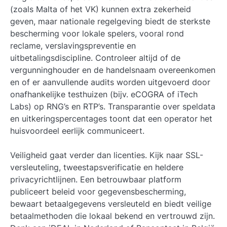
(zoals Malta of het VK) kunnen extra zekerheid
geven, maar nationale regelgeving biedt de sterkste
bescherming voor lokale spelers, vooral rond
reclame, verslavingspreventie en
uitbetalingsdiscipline. Controleer altijd of de
vergunninghouder en de handelsnaam overeenkomen
en of er aanvullende audits worden uitgevoerd door
onafhankelijke testhuizen (bijv. eCOGRA of iTech
Labs) op RNG’s en RTP’s. Transparantie over speldata
en uitkeringspercentages toont dat een operator het
huisvoordeel eerlijk communiceert.
Veiligheid gaat verder dan licenties. Kijk naar SSL-
versleuteling, tweestapsverificatie en heldere
privacyrichtlijnen. Een betrouwbaar platform
publiceert beleid voor gegevensbescherming,
bewaart betaalgegevens versleuteld en biedt veilige
betaalmethoden die lokaal bekend en vertrouwd zijn.