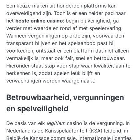
Een keuze maken uit honderden platforms kan
overweldigend zijn. Toch is er een helder pad naar
het
beste online casino
: begin bij veiligheid, ga
verder met waarde en rond af met speelervaring.
Wanneer vergunningen op orde zijn, voorwaarden
transparant blijven en het spelaanbod past bij
voorkeuren, ontstaat er een platform dat niet alleen
vermakelijk is, maar ook fair, snel en betrouwbaar.
Hieronder staat stap voor stap waar kwaliteit aan te
herkennen is, zodat spelen leuk blijft en
verwachtingen worden waargemaakt.
Betrouwbaarheid, vergunningen
en spelveiligheid
De basis van elk
legitiem
casino is de vergunning. In
Nederland is de Kansspelautoriteit (KSA) leidend; in
België de Kansspelcommissie. Internationale licenties