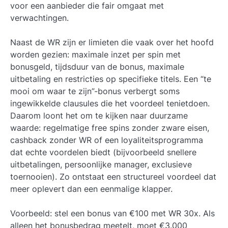
voor een aanbieder die fair omgaat met
verwachtingen.
Naast de WR zijn er limieten die vaak over het hoofd
worden gezien: maximale inzet per spin met
bonusgeld, tijdsduur van de bonus, maximale
uitbetaling en restricties op specifieke titels. Een “te
mooi om waar te zijn”-bonus verbergt soms
ingewikkelde clausules die het voordeel tenietdoen.
Daarom loont het om te kijken naar duurzame
waarde: regelmatige free spins zonder zware eisen,
cashback zonder WR of een loyaliteitsprogramma
dat echte voordelen biedt (bijvoorbeeld snellere
uitbetalingen, persoonlijke manager, exclusieve
toernooien). Zo ontstaat een structureel voordeel dat
meer oplevert dan een eenmalige klapper.
Voorbeeld: stel een bonus van €100 met WR 30x. Als
alleen het bonusbedrag meetelt, moet €3.000