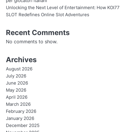
per giocatori italiani
Unlocking the Next Level of Entertainment: How KOI77
SLOT Redefines Online Slot Adventures
Recent Comments
No comments to show.
Archives
August 2026
July 2026
June 2026
May 2026
April 2026
March 2026
February 2026
January 2026
December 2025