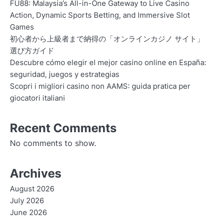
FU88: Malaysia’s All-in-One Gateway to Live Casino
Action, Dynamic Sports Betting, and Immersive Slot
Games
初心者から上級者まで納得の「オンラインカジノ サイト」
選び方ガイド
Descubre cómo elegir el mejor casino online en España:
seguridad, juegos y estrategias
Scopri i migliori casino non AAMS: guida pratica per
giocatori italiani
Recent Comments
No comments to show.
Archives
August 2026
July 2026
June 2026