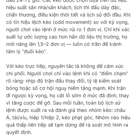
đấu 24–72 giờ. Các kèo được chọn dựa trên dữ liệu:
hiệu suất sân nhà/sân khách, lịch thi đấu dày đặc,
chấn thương, điều kiện thời tiết và lịch sử đối đầu. Khi
có tín hiệu lệch kèo (odd movement) so với kỳ vọng,
người chơi vào lệnh ở mức rủi ro 1 đơn vị. Chỉ khi xác
suất tự ước lượng cao hơn hẳn dữ liệu thị trường, họ
mới nâng lên 1,5–2 đơn vị — luôn có trần để tránh
tâm lý “đuổi kèo”.
Với kèo trực tiếp, nguyên tắc là không để cảm xúc
chi phối. Người chơi chỉ vào lệnh khi có “điểm chạm”
rõ ràng: nhịp độ trận đấu thay đổi, tỷ lệ kiểm soát
bóng hoặc số cơ hội nguy hiểm tăng mạnh. Khi trận
đi ngược kỳ vọng, họ cắt lỗ sớm ở mức đã định, thay
vì tăng cược để gỡ. Sau mỗi tuần, toàn bộ lịch sử
lệnh được xuất ra và đánh giá theo nhóm kèo: châu
Á, tài/xỉu, hiệp 1/hiệp 2, kèo phạt góc. Nhóm nào hiệu
quả thấp liên tiếp sẽ tạm dừng để rà soát mô hình ra
quyết định.