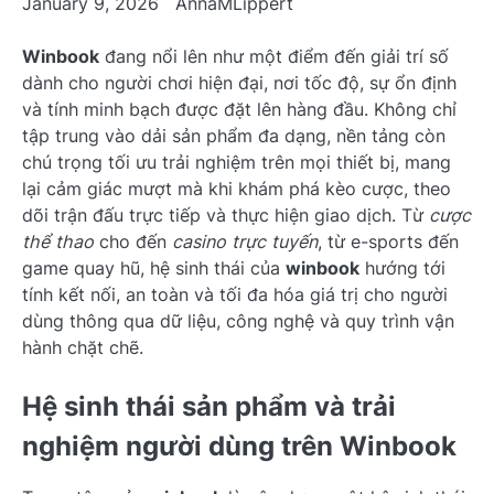
January 9, 2026
AnnaMLippert
Winbook
đang nổi lên như một điểm đến giải trí số
dành cho người chơi hiện đại, nơi tốc độ, sự ổn định
và tính minh bạch được đặt lên hàng đầu. Không chỉ
tập trung vào dải sản phẩm đa dạng, nền tảng còn
chú trọng tối ưu trải nghiệm trên mọi thiết bị, mang
lại cảm giác mượt mà khi khám phá kèo cược, theo
dõi trận đấu trực tiếp và thực hiện giao dịch. Từ
cược
thể thao
cho đến
casino trực tuyến
, từ e-sports đến
game quay hũ, hệ sinh thái của
winbook
hướng tới
tính kết nối, an toàn và tối đa hóa giá trị cho người
dùng thông qua dữ liệu, công nghệ và quy trình vận
hành chặt chẽ.
Hệ sinh thái sản phẩm và trải
nghiệm người dùng trên Winbook