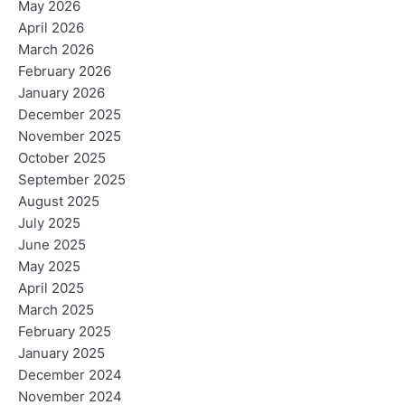
May 2026
April 2026
March 2026
February 2026
January 2026
December 2025
November 2025
October 2025
September 2025
August 2025
July 2025
June 2025
May 2025
April 2025
March 2025
February 2025
January 2025
December 2024
November 2024