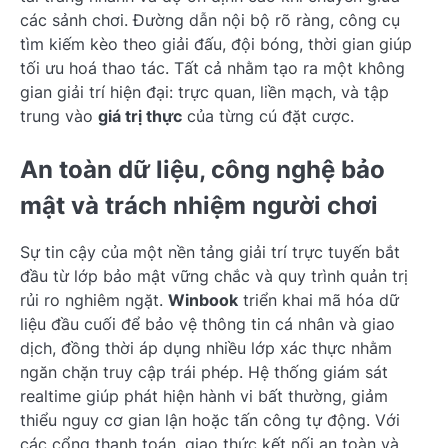
các sảnh chơi. Đường dẫn nội bộ rõ ràng, công cụ
tìm kiếm kèo theo giải đấu, đội bóng, thời gian giúp
tối ưu hoá thao tác. Tất cả nhằm tạo ra một không
gian giải trí hiện đại: trực quan, liền mạch, và tập
trung vào
giá trị thực
của từng cú đặt cược.
An toàn dữ liệu, công nghệ bảo
mật và trách nhiệm người chơi
Sự tin cậy của một nền tảng giải trí trực tuyến bắt
đầu từ lớp bảo mật vững chắc và quy trình quản trị
rủi ro nghiêm ngặt.
Winbook
triển khai mã hóa dữ
liệu đầu cuối để bảo vệ thông tin cá nhân và giao
dịch, đồng thời áp dụng nhiều lớp xác thực nhằm
ngăn chặn truy cập trái phép. Hệ thống giám sát
realtime giúp phát hiện hành vi bất thường, giảm
thiểu nguy cơ gian lận hoặc tấn công tự động. Với
các cổng thanh toán, giao thức kết nối an toàn và