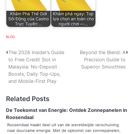
Khám Phá Thế Giới
Khám phá ngay: Top
Sôi Động của Casino
lựa chọn an toàn cho
Trực Tuyến:…
người chơi —…
BLOG
P
The 2026 Insider’s Guide
Beyond the Blend: A
to Free Credit Slot in
Precision Guide to
o
Malaysia: No-Deposit
Superior Smoothies
s
Boosts, Daily Top-Ups,
and Mobile-First Play
t
n
Related Posts
a
De Toekomst van Energie: Ontdek Zonnepanelen in
v
Roosendaal
Roosendaal maakt deel uit van de wereldwijde verschuiving
i
naar duurzame energie. Met de opkomst van zonnepanelen,