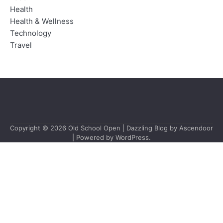
Health
Health & Wellness
Technology
Travel
Copyright © 2026
Old School Open
| Dazzling Blog by
Ascendoor
| Powered by
WordPress
.