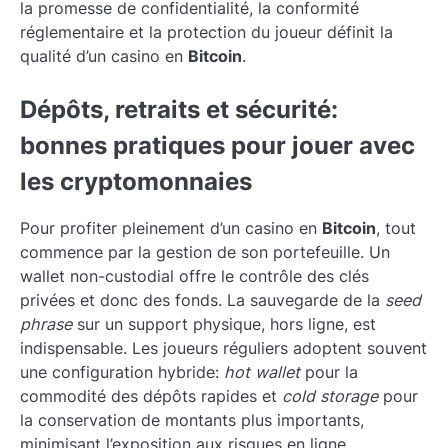
la promesse de confidentialité, la conformité
réglementaire et la protection du joueur définit la
qualité d’un casino en
Bitcoin
.
Dépôts, retraits et sécurité:
bonnes pratiques pour jouer avec
les cryptomonnaies
Pour profiter pleinement d’un casino en
Bitcoin
, tout
commence par la gestion de son portefeuille. Un
wallet non-custodial offre le contrôle des clés
privées et donc des fonds. La sauvegarde de la
seed
phrase
sur un support physique, hors ligne, est
indispensable. Les joueurs réguliers adoptent souvent
une configuration hybride:
hot wallet
pour la
commodité des dépôts rapides et
cold storage
pour
la conservation de montants plus importants,
minimisant l’exposition aux risques en ligne.