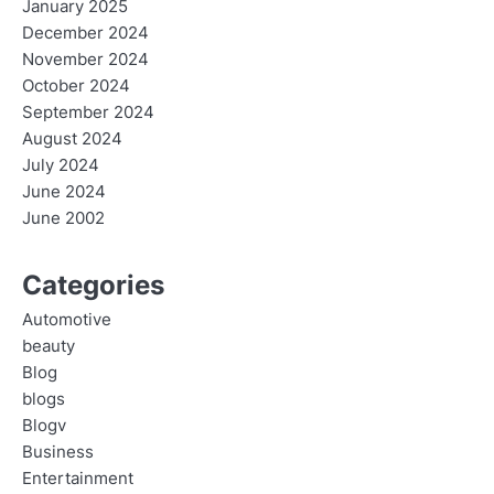
January 2025
December 2024
November 2024
October 2024
September 2024
August 2024
July 2024
June 2024
June 2002
Categories
Automotive
beauty
Blog
blogs
Blogv
Business
Entertainment