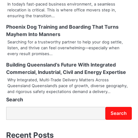
v
In today’s fast-paced business environment, a seamless
relocation is critical. This is where office movers step in,
i
ensuring the transition…
g
Phoenix Dog Training and Boarding That Turns
Mayhem Into Manners
a
Searching for a trustworthy partner to help your dog settle,
t
listen, and thrive can feel overwhelming—especially when
every result promises…
i
Building Queensland’s Future With Integrated
o
Commercial, Industrial, Civil and Energy Expertise
Why Integrated, Multi-Trade Delivery Matters Across
n
Queensland Queensland’s pace of growth, diverse geography,
and rigorous safety expectations demand a delivery…
Search
Search
Recent Posts