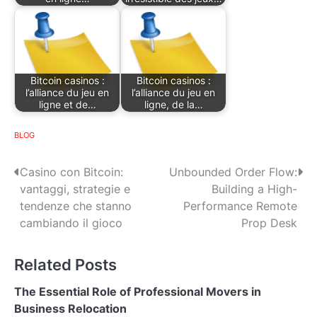
Bitcoin casinos :
Bitcoin casinos :
l’alliance du jeu en
l’alliance du jeu en
ligne et de…
ligne, de la…
BLOG
P
Casino con Bitcoin:
Unbounded Order Flow:
vantaggi, strategie e
Building a High-
o
tendenze che stanno
Performance Remote
s
cambiando il gioco
Prop Desk
t
Related Posts
n
The Essential Role of Professional Movers in
a
Business Relocation