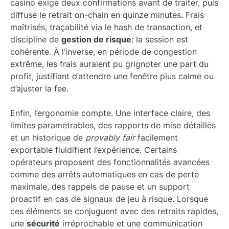
casino exige deux confirmations avant de traiter, puis
diffuse le retrait on-chain en quinze minutes. Frais
maîtrisés, traçabilité via le hash de transaction, et
discipline de
gestion de risque
: la session est
cohérente. À l’inverse, en période de congestion
extrême, les frais auraient pu grignoter une part du
profit, justifiant d’attendre une fenêtre plus calme ou
d’ajuster la fee.
Enfin, l’ergonomie compte. Une interface claire, des
limites paramétrables, des rapports de mise détaillés
et un historique de
provably fair
facilement
exportable fluidifient l’expérience. Certains
opérateurs proposent des fonctionnalités avancées
comme des arrêts automatiques en cas de perte
maximale, des rappels de pause et un support
proactif en cas de signaux de jeu à risque. Lorsque
ces éléments se conjuguent avec des retraits rapides,
une
sécurité
irréprochable et une communication