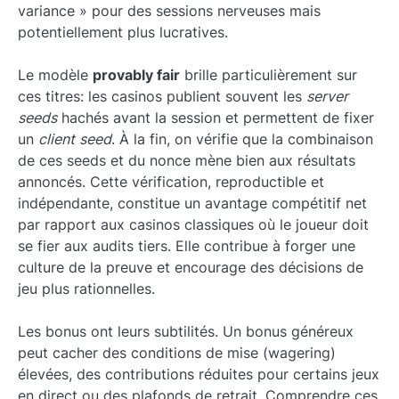
variance » pour des sessions nerveuses mais
potentiellement plus lucratives.
Le modèle
provably fair
brille particulièrement sur
ces titres: les casinos publient souvent les
server
seeds
hachés avant la session et permettent de fixer
un
client seed
. À la fin, on vérifie que la combinaison
de ces seeds et du nonce mène bien aux résultats
annoncés. Cette vérification, reproductible et
indépendante, constitue un avantage compétitif net
par rapport aux casinos classiques où le joueur doit
se fier aux audits tiers. Elle contribue à forger une
culture de la preuve et encourage des décisions de
jeu plus rationnelles.
Les bonus ont leurs subtilités. Un bonus généreux
peut cacher des conditions de mise (wagering)
élevées, des contributions réduites pour certains jeux
en direct ou des plafonds de retrait. Comprendre ces