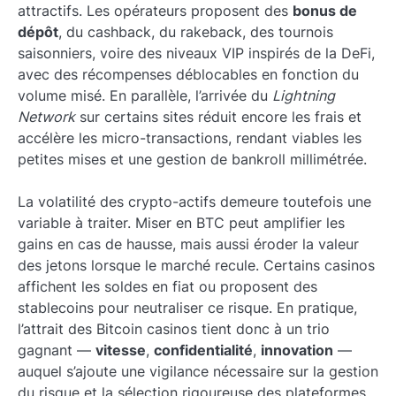
attractifs. Les opérateurs proposent des
bonus de
dépôt
, du cashback, du rakeback, des tournois
saisonniers, voire des niveaux VIP inspirés de la DeFi,
avec des récompenses déblocables en fonction du
volume misé. En parallèle, l’arrivée du
Lightning
Network
sur certains sites réduit encore les frais et
accélère les micro-transactions, rendant viables les
petites mises et une gestion de bankroll millimétrée.
La volatilité des crypto-actifs demeure toutefois une
variable à traiter. Miser en BTC peut amplifier les
gains en cas de hausse, mais aussi éroder la valeur
des jetons lorsque le marché recule. Certains casinos
affichent les soldes en fiat ou proposent des
stablecoins pour neutraliser ce risque. En pratique,
l’attrait des Bitcoin casinos tient donc à un trio
gagnant —
vitesse
,
confidentialité
,
innovation
—
auquel s’ajoute une vigilance nécessaire sur la gestion
du risque et la sélection rigoureuse des plateformes.