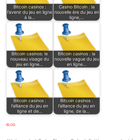
Bitcoin casinos :
Casino Bitcoin : la
l’avenir du jeu en ligne
nouvelle ère du jeu en
à la…
ligne,…
Bitcoin casinos: le
Bitcoin casinos : la
nouveau visage du
nouvelle vague du jeu
jeu en ligne…
en ligne…
Bitcoin casinos :
Bitcoin casinos :
l’alliance du jeu en
l’alliance du jeu en
ligne et de…
ligne, de la…
BLOG