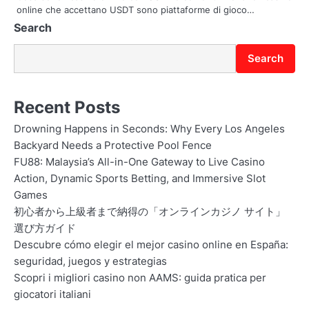
online che accettano USDT sono piattaforme di gioco…
n
Search
Search
Recent Posts
Drowning Happens in Seconds: Why Every Los Angeles
Backyard Needs a Protective Pool Fence
FU88: Malaysia’s All-in-One Gateway to Live Casino
Action, Dynamic Sports Betting, and Immersive Slot
Games
初心者から上級者まで納得の「オンラインカジノ サイト」
選び方ガイド
Descubre cómo elegir el mejor casino online en España:
seguridad, juegos y estrategias
Scopri i migliori casino non AAMS: guida pratica per
giocatori italiani