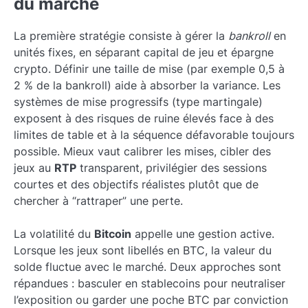
du marché
La première stratégie consiste à gérer la
bankroll
en
unités fixes, en séparant capital de jeu et épargne
crypto. Définir une taille de mise (par exemple 0,5 à
2 % de la bankroll) aide à absorber la variance. Les
systèmes de mise progressifs (type martingale)
exposent à des risques de ruine élevés face à des
limites de table et à la séquence défavorable toujours
possible. Mieux vaut calibrer les mises, cibler des
jeux au
RTP
transparent, privilégier des sessions
courtes et des objectifs réalistes plutôt que de
chercher à “rattraper” une perte.
La volatilité du
Bitcoin
appelle une gestion active.
Lorsque les jeux sont libellés en BTC, la valeur du
solde fluctue avec le marché. Deux approches sont
répandues : basculer en stablecoins pour neutraliser
l’exposition ou garder une poche BTC par conviction