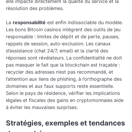
elle impacte directement la qualité du service et la
résolution des problèmes.
La
responsabilité
est enfin indissociable du modèle.
Les bons Bitcoin casinos intègrent des outils de jeu
responsable : limites de dépôt et de perte, pauses,
rappels de session, auto-exclusion. Les canaux
d’assistance (chat 24/7, email) et la clarté des
réponses sont révélateurs. La confidentialité ne doit
pas masquer le fait que la blockchain est traçable :
recycler des adresses n’est pas recommandé, et
l’attention aux liens de phishing, à l’orthographe des
domaines et aux faux supports reste essentielle.
Selon le pays de résidence, vérifier les implications
légales et fiscales des gains en cryptomonnaies aide
à éviter les mauvaises surprises.
Stratégies, exemples et tendances