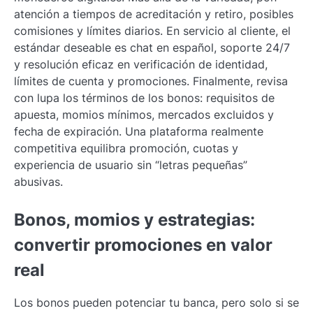
atención a tiempos de acreditación y retiro, posibles
comisiones y límites diarios. En servicio al cliente, el
estándar deseable es chat en español, soporte 24/7
y resolución eficaz en verificación de identidad,
límites de cuenta y promociones. Finalmente, revisa
con lupa los términos de los bonos: requisitos de
apuesta, momios mínimos, mercados excluidos y
fecha de expiración. Una plataforma realmente
competitiva equilibra promoción, cuotas y
experiencia de usuario sin “letras pequeñas”
abusivas.
Bonos, momios y estrategias:
convertir promociones en valor
real
Los bonos pueden potenciar tu banca, pero solo si se