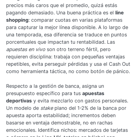
precios más caros que el promedio, quizá estás
pagando demasiado. Una buena práctica es el
line
shopping
: comparar cuotas en varias plataformas
para capturar la mejor línea disponible. A lo largo de
una temporada, esa diferencia se traduce en puntos
porcentuales que impactan tu rentabilidad. Las
apuestas en vivo
son otro terreno fértil, pero
requieren disciplina: trabaja con pequeñas ventajas
repetibles, evita perseguir pérdidas y usa el Cash Out
como herramienta táctica, no como botón de pánico.
Respecto a la gestión de banca, asigna un
presupuesto específico para tus
apuestas
deportivas
y evita mezclarlo con gastos personales.
Un modelo de
stake
plano del 1-2% de la banca por
apuesta aporta estabilidad; incrementos deben
basarse en ventaja demostrable, no en rachas
emocionales. Identifica nichos: mercados de tarjetas