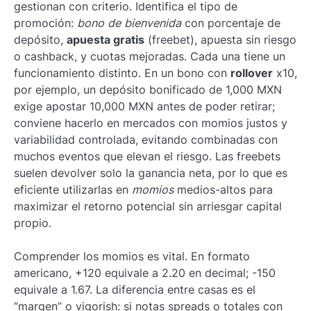
gestionan con criterio. Identifica el tipo de
promoción:
bono de bienvenida
con porcentaje de
depósito,
apuesta gratis
(freebet), apuesta sin riesgo
o cashback, y cuotas mejoradas. Cada una tiene un
funcionamiento distinto. En un bono con
rollover
x10,
por ejemplo, un depósito bonificado de 1,000 MXN
exige apostar 10,000 MXN antes de poder retirar;
conviene hacerlo en mercados con momios justos y
variabilidad controlada, evitando combinadas con
muchos eventos que elevan el riesgo. Las freebets
suelen devolver solo la ganancia neta, por lo que es
eficiente utilizarlas en
momios
medios-altos para
maximizar el retorno potencial sin arriesgar capital
propio.
Comprender los momios es vital. En formato
americano, +120 equivale a 2.20 en decimal; -150
equivale a 1.67. La diferencia entre casas es el
“margen” o vigorish: si notas spreads o totales con