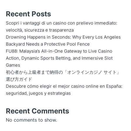
Recent Posts
Scopri i vantaggi di un casino con prelievo immediato:
velocità, sicurezza e trasparenza
Drowning Happens in Seconds: Why Every Los Angeles
Backyard Needs a Protective Pool Fence
FU88: Malaysia’s All-in-One Gateway to Live Casino
Action, Dynamic Sports Betting, and Immersive Slot
Games
初心者から上級者まで納得の「オンラインカジノ サイト」
選び方ガイド
Descubre cómo elegir el mejor casino online en España:
seguridad, juegos y estrategias
Recent Comments
No comments to show.