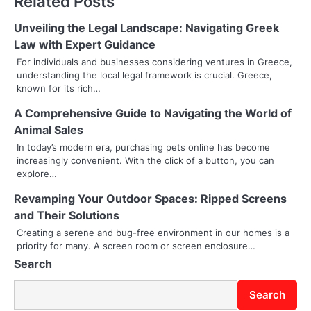
Related Posts
n
Unveiling the Legal Landscape: Navigating Greek
a
Law with Expert Guidance
v
For individuals and businesses considering ventures in Greece,
understanding the local legal framework is crucial. Greece,
i
known for its rich…
g
A Comprehensive Guide to Navigating the World of
Animal Sales
a
In today’s modern era, purchasing pets online has become
t
increasingly convenient. With the click of a button, you can
explore…
i
Revamping Your Outdoor Spaces: Ripped Screens
o
and Their Solutions
Creating a serene and bug-free environment in our homes is a
n
priority for many. A screen room or screen enclosure…
Search
Search