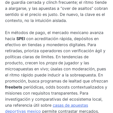
de guardia cerrada y clinch frecuente; el ritmo tiende
a alargarse, y las apuestas a “over de asaltos” cobran
sentido si el precio es justo. De nuevo, la clave es el
contexto, no la intuición aislada.
En métodos de pago, el mercado mexicano avanza
hacia
SPEI
con acreditación rápida, depósitos en
efectivo en tiendas y monederos digitales. Para
retiradas, prioriza operadores con verificación ágil y
políticas claras de límites. En tendencias de
producto, crecen los
props
de jugador y las
microapuestas en vivo; úsalas con moderación, pues
el ritmo rápido puede inducir a la sobreapuesta. En
promoción, busca programas de lealtad que ofrezcan
freebets
periódicas, odds boosts contextualizados y
misiones con requisitos transparentes. Para
investigación y comparativas del ecosistema local,
una referencia útil sobre
casas de apuestas
deportivas mexico
permite contrastar mercados,