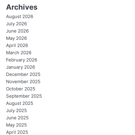
Archives
August 2026
July 2026
June 2026
May 2026
April 2026
March 2026
February 2026
January 2026
December 2025
November 2025
October 2025
September 2025
August 2025
July 2025
June 2025
May 2025
April 2025