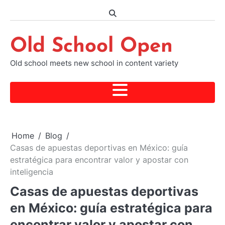
Skip
to
content
Old School Open
Old school meets new school in content variety
Home
Blog
Casas de apuestas deportivas en México: guía
estratégica para encontrar valor y apostar con
inteligencia
Casas de apuestas deportivas
en México: guía estratégica para
encontrar valor y apostar con