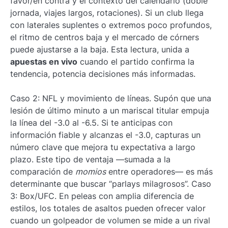
favor/en contra y el contexto del calendario (doble
jornada, viajes largos, rotaciones). Si un club llega
con laterales suplentes o extremos poco profundos,
el ritmo de centros baja y el mercado de córners
puede ajustarse a la baja. Esta lectura, unida a
apuestas en vivo
cuando el partido confirma la
tendencia, potencia decisiones más informadas.
Caso 2: NFL y movimiento de líneas. Supón que una
lesión de último minuto a un mariscal titular empuja
la línea del -3.0 al -6.5. Si te anticipas con
información fiable y alcanzas el -3.0, capturas un
número clave que mejora tu expectativa a largo
plazo. Este tipo de ventaja —sumada a la
comparación de
momios
entre operadores— es más
determinante que buscar “parlays milagrosos”. Caso
3: Box/UFC. En peleas con amplia diferencia de
estilos, los totales de asaltos pueden ofrecer valor
cuando un golpeador de volumen se mide a un rival