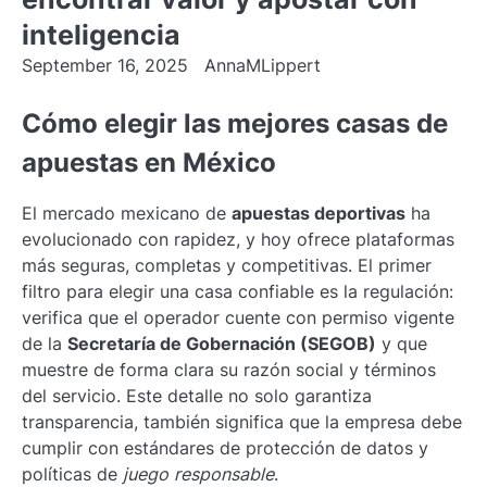
inteligencia
September 16, 2025
AnnaMLippert
Cómo elegir las mejores casas de
apuestas en México
El mercado mexicano de
apuestas deportivas
ha
evolucionado con rapidez, y hoy ofrece plataformas
más seguras, completas y competitivas. El primer
filtro para elegir una casa confiable es la regulación:
verifica que el operador cuente con permiso vigente
de la
Secretaría de Gobernación (SEGOB)
y que
muestre de forma clara su razón social y términos
del servicio. Este detalle no solo garantiza
transparencia, también significa que la empresa debe
cumplir con estándares de protección de datos y
políticas de
juego responsable
.