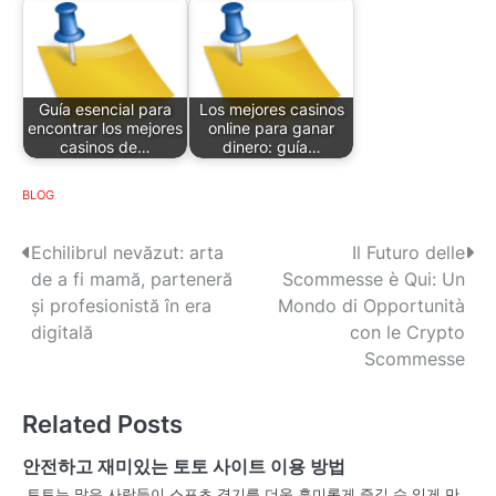
Guía esencial para
Los mejores casinos
encontrar los mejores
online para ganar
casinos de…
dinero: guía…
BLOG
P
Echilibrul nevăzut: arta
Il Futuro delle
de a fi mamă, parteneră
Scommesse è Qui: Un
o
și profesionistă în era
Mondo di Opportunità
s
digitală
con le Crypto
Scommesse
t
n
Related Posts
a
안전하고 재미있는 토토 사이트 이용 방법
토토는 많은 사람들이 스포츠 경기를 더욱 흥미롭게 즐길 수 있게 만