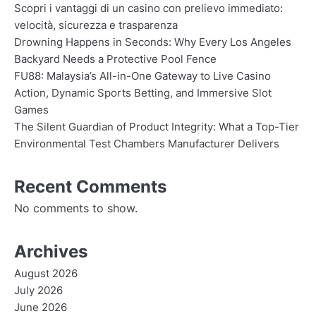
Scopri i vantaggi di un casino con prelievo immediato:
velocità, sicurezza e trasparenza
Drowning Happens in Seconds: Why Every Los Angeles
Backyard Needs a Protective Pool Fence
FU88: Malaysia’s All-in-One Gateway to Live Casino
Action, Dynamic Sports Betting, and Immersive Slot
Games
The Silent Guardian of Product Integrity: What a Top-Tier
Environmental Test Chambers Manufacturer Delivers
Recent Comments
No comments to show.
Archives
August 2026
July 2026
June 2026