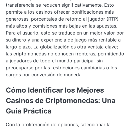
transferencia se reducen significativamente. Esto
permite a los casinos ofrecer bonificaciones más
generosas, porcentajes de retorno al jugador (RTP)
más altos y comisiones más bajas en las apuestas.
Para el usuario, esto se traduce en un mejor valor por
su dinero y una experiencia de juego más rentable a
largo plazo. La globalización es otra ventaja clave;
las criptomonedas no conocen fronteras, permitiendo
a jugadores de todo el mundo participar sin
preocuparse por las restricciones cambiarias o los
cargos por conversión de moneda.
Cómo Identificar los Mejores
Casinos de Criptomonedas: Una
Guía Práctica
Con la proliferación de opciones, seleccionar la