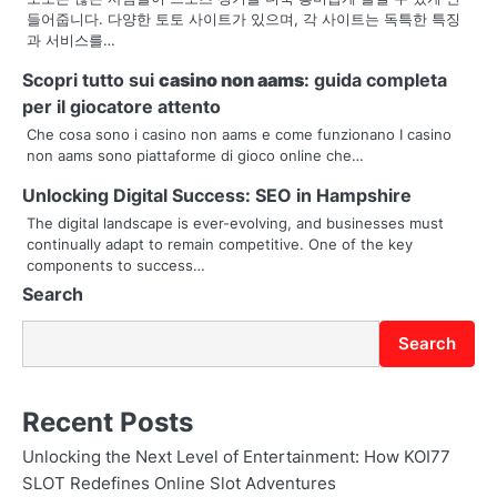
v
들어줍니다. 다양한 토토 사이트가 있으며, 각 사이트는 독특한 특징
i
과 서비스를…
g
Scopri tutto sui
casino non aams
: guida completa
per il giocatore attento
a
Che cosa sono i casino non aams e come funzionano I casino
t
non aams sono piattaforme di gioco online che…
i
Unlocking Digital Success: SEO in Hampshire
The digital landscape is ever-evolving, and businesses must
o
continually adapt to remain competitive. One of the key
components to success…
n
Search
Search
Recent Posts
Unlocking the Next Level of Entertainment: How KOI77
SLOT Redefines Online Slot Adventures