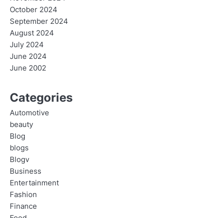
October 2024
September 2024
August 2024
July 2024
June 2024
June 2002
Categories
Automotive
beauty
Blog
blogs
Blogv
Business
Entertainment
Fashion
Finance
Food