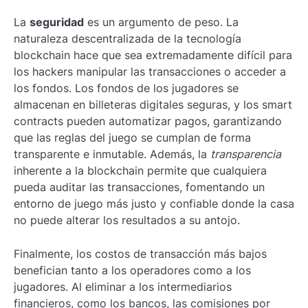
La
seguridad
es un argumento de peso. La
naturaleza descentralizada de la tecnología
blockchain hace que sea extremadamente difícil para
los hackers manipular las transacciones o acceder a
los fondos. Los fondos de los jugadores se
almacenan en billeteras digitales seguras, y los smart
contracts pueden automatizar pagos, garantizando
que las reglas del juego se cumplan de forma
transparente e inmutable. Además, la
transparencia
inherente a la blockchain permite que cualquiera
pueda auditar las transacciones, fomentando un
entorno de juego más justo y confiable donde la casa
no puede alterar los resultados a su antojo.
Finalmente, los costos de transacción más bajos
benefician tanto a los operadores como a los
jugadores. Al eliminar a los intermediarios
financieros, como los bancos, las comisiones por