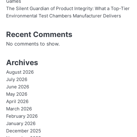
Games
The Silent Guardian of Product Integrity: What a Top-Tier
Environmental Test Chambers Manufacturer Delivers
Recent Comments
No comments to show.
Archives
August 2026
July 2026
June 2026
May 2026
April 2026
March 2026
February 2026
January 2026
December 2025