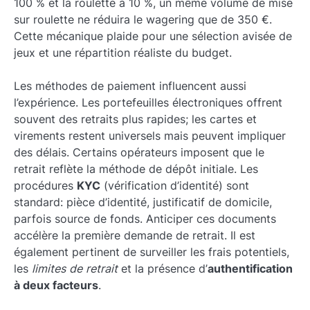
100 % et la roulette à 10 %, un même volume de mise
sur roulette ne réduira le wagering que de 350 €.
Cette mécanique plaide pour une sélection avisée de
jeux et une répartition réaliste du budget.
Les méthodes de paiement influencent aussi
l’expérience. Les portefeuilles électroniques offrent
souvent des retraits plus rapides; les cartes et
virements restent universels mais peuvent impliquer
des délais. Certains opérateurs imposent que le
retrait reflète la méthode de dépôt initiale. Les
procédures
KYC
(vérification d’identité) sont
standard: pièce d’identité, justificatif de domicile,
parfois source de fonds. Anticiper ces documents
accélère la première demande de retrait. Il est
également pertinent de surveiller les frais potentiels,
les
limites de retrait
et la présence d’
authentification
à deux facteurs
.