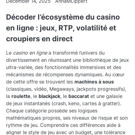
December 14, 2025
AnnaMLippert
Décoder l’écosystème du casino
en ligne : jeux, RTP, volatilité et
croupiers en direct
Le
casino en ligne
a transformé l’univers du
divertissement en réunissant une bibliothèque de jeux
ultra-variée, des fonctionnalités immersives et des
mécanismes de récompenses dynamiques. Au cœur
de cette offre se trouvent les
machines à sous
(classiques, vidéo, Megaways, jackpots progressifs),
la
roulette
, le
blackjack
, le
baccarat
et une galaxie
de jeux instantanés (crash, keno, cartes à gratter).
Chaque catégorie possède ses logiques
mathématiques propres, ses niveaux de risque et son
rythme de jeu. Comprendre ces différences aide à
aligner le style de jeu avec un budget, une tolérance