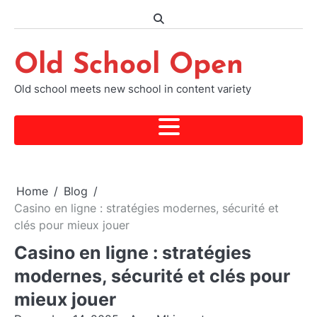
Skip
to
content
Old School Open
Old school meets new school in content variety
Home
Blog
Casino en ligne : stratégies modernes, sécurité et
clés pour mieux jouer
Casino en ligne : stratégies
modernes, sécurité et clés pour
mieux jouer