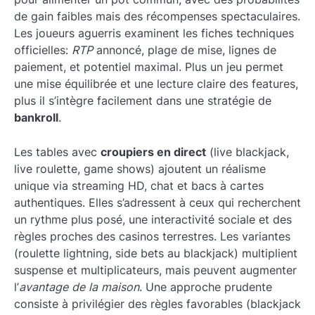
de gain faibles mais des récompenses spectaculaires.
Les joueurs aguerris examinent les fiches techniques
officielles:
RTP
annoncé, plage de mise, lignes de
paiement, et potentiel maximal. Plus un jeu permet
une mise équilibrée et une lecture claire des features,
plus il s’intègre facilement dans une stratégie de
bankroll
.
Les tables avec
croupiers en direct
(live blackjack,
live roulette, game shows) ajoutent un réalisme
unique via streaming HD, chat et bacs à cartes
authentiques. Elles s’adressent à ceux qui recherchent
un rythme plus posé, une interactivité sociale et des
règles proches des casinos terrestres. Les variantes
(roulette lightning, side bets au blackjack) multiplient
suspense et multiplicateurs, mais peuvent augmenter
l’
avantage de la maison
. Une approche prudente
consiste à privilégier des règles favorables (blackjack