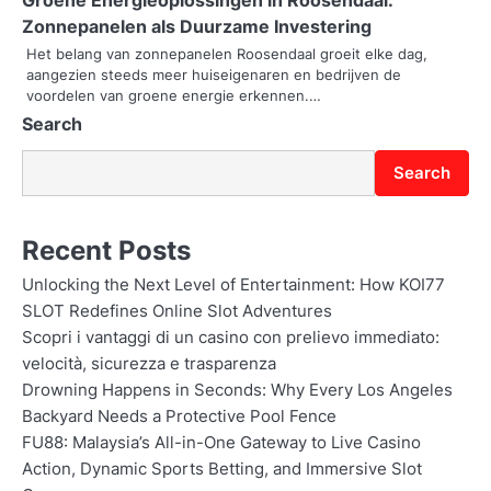
i
Zonnepanelen als Duurzame Investering
Het belang van zonnepanelen Roosendaal groeit elke dag,
o
aangezien steeds meer huiseigenaren en bedrijven de
voordelen van groene energie erkennen.…
n
Search
Search
Recent Posts
Unlocking the Next Level of Entertainment: How KOI77
SLOT Redefines Online Slot Adventures
Scopri i vantaggi di un casino con prelievo immediato:
velocità, sicurezza e trasparenza
Drowning Happens in Seconds: Why Every Los Angeles
Backyard Needs a Protective Pool Fence
FU88: Malaysia’s All-in-One Gateway to Live Casino
Action, Dynamic Sports Betting, and Immersive Slot