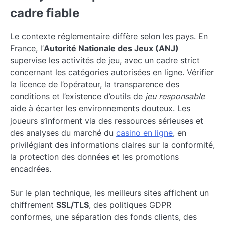
cadre fiable
Le contexte réglementaire diffère selon les pays. En
France, l’
Autorité Nationale des Jeux (ANJ)
supervise les activités de jeu, avec un cadre strict
concernant les catégories autorisées en ligne. Vérifier
la licence de l’opérateur, la transparence des
conditions et l’existence d’outils de
jeu responsable
aide à écarter les environnements douteux. Les
joueurs s’informent via des ressources sérieuses et
des analyses du marché du
casino en ligne
, en
privilégiant des informations claires sur la conformité,
la protection des données et les promotions
encadrées.
Sur le plan technique, les meilleurs sites affichent un
chiffrement
SSL/TLS
, des politiques GDPR
conformes, une séparation des fonds clients, des