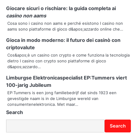
n
Giocare sicuri o rischiare: la guida completa ai
a
casino non aams
v
Cosa sono i casino non aams e perché esistono I casino non
aams sono piattaforme di gioco d&apos;azzardo online che…
i
Gioca in modo moderno: il futuro dei casinò con
g
criptovalute
a
Cos&apos;è un casino con crypto e come funziona la tecnologia
dietro I casino con crypto sono piattaforme di gioco
t
d&apos;azzardo…
i
Limburgse Elektronicaspecialist EP:Tummers viert
100-jarig Jubileum
o
EP:Tummers is een jong familiebedrijf dat sinds 1923 een
gevestigde naam is in de Limburgse wereld van
n
consumentenelektronica. Met maar…
Search
Search