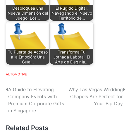
Desbloquea una
El Rugido Digital:
Nueva Dimensión del
Navegando el Nuevo
Juego: Los…
Territorio de…
Tu Puerta de Acceso
Transforma Tu
a la Emoción: Una
Jornada Laboral: El
Guía…
Arte de Elegir la…
AUTOMOTIVE
P
A Guide to Elevating
Why Las Vegas Wedding
Company Events with
Chapels Are Perfect for
o
Premium Corporate Gifts
Your Big Day
s
in Singapore
t
Related Posts