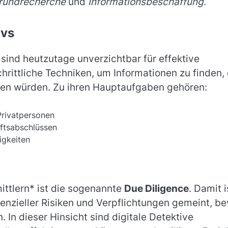
rundrecherche
und
Informationsbeschaffung
.
ivs
sind heutzutage unverzichtbar für effektive
hrittliche Techniken, um Informationen zu finden, 
iben würden. Zu ihren Hauptaufgaben gehören:
rivatpersonen
ftsabschlüssen
igkeiten
ittlern* ist die sogenannte
Due Diligence
. Damit i
nzieller Risiken und Verpflichtungen gemeint, be
In dieser Hinsicht sind digitale Detektive