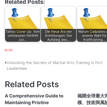
Related Posts:
Tattoo Cover Up: Vom
Die Neue Ära der
Warum Caliplates 
verblassten Fehltritt
Ermittlungen: Der
smarte Wahl für
zur…
Aufstieg des…
Krafttraining…
BLOG
P
Unlocking the Secrets of Martial Arts Training in Fort
Lauderdale
o
s
Related Posts
t
A Comprehensive Guide to
揭開全球最大
n
Maintaining Pristine
模、技術與風
a