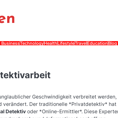
en
Business
Technology
Health
Lifestyle
Travel
Education
Blog
tektivarbeit
 unglaublicher Geschwindigkeit verbreitet werden,
 verändert. Der traditionelle *Privatdetektiv* hat
tal Detektiv
oder *Online-Ermittler*. Diese Experte