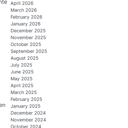
hte
April 2026
March 2026
February 2026
January 2026
December 2025
November 2025
October 2025
September 2025
August 2025
July 2025
June 2025
May 2025
April 2025
March 2025
February 2025
len
January 2025
December 2024
November 2024
October 2024