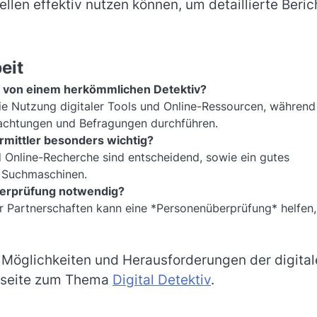
ellen effektiv nutzen können, um detaillierte Beric
eit
iv von einem herkömmlichen Detektiv?
 die Nutzung digitaler Tools und Online-Ressourcen, während
achtungen und Befragungen durchführen.
rmittler besonders wichtig?
d Online-Recherche sind entscheidend, sowie ein gutes
 Suchmaschinen.
überprüfung notwendig?
r Partnerschaften kann eine *Personenüberprüfung* helfen,
 Möglichkeiten und Herausforderungen der digita
ebseite zum Thema
Digital Detektiv
.