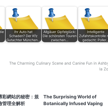
die
Ihr Auto hat
Allgäuer Gipfelglück:
Intelligente
Schaden? Der Kfz
Die schönsten Touren
Zufahrtskontrolle 
Gutachter München…
zwischen…
gedacht: Poller
The Charming Culinary Scene and Canine Fun in Ashb
la Z
博彩網站的秘密：規
The Surprising World of
險管理全解析
Botanically Infused Vaping