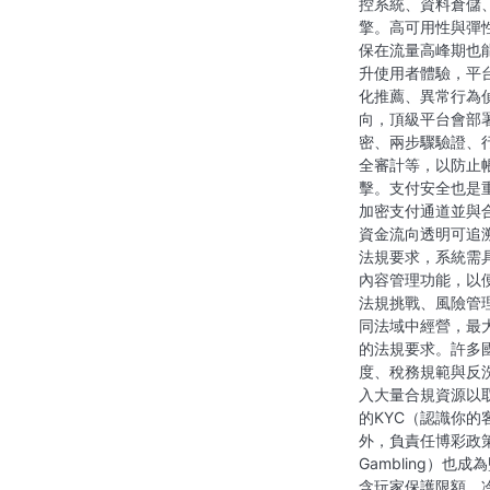
控系統、資料倉儲
擎。高可用性與彈
保在流量高峰期也
升使用者體驗，平
化推薦、異常行為
向，頂級平台會部
密、兩步驟驗證、
全審計等，以防止
擊。支付安全也是
加密支付通道並與
資金流向透明可追
法規要求，系統需
內容管理功能，以
法規挑戰、風險管
同法域中經營，最
的法規要求。許多
度、稅務規範與反洗
入大量合規資源以
的KYC（認識你
外，負責任博彩政策（R
Gambling）也
含玩家保護限額、