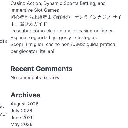
Casino Action, Dynamic Sports Betting, and
Immersive Slot Games
初心者から上級者まで納得の「オンラインカジノ サイ
ト」選び方ガイド
Descubre cómo elegir el mejor casino online en
España: seguridad, juegos y estrategias
die
Scopri i migliori casino non AAMS: guida pratica
per giocatori italiani
Recent Comments
No comments to show.
Archives
August 2026
st
July 2026
vor
June 2026
May 2026