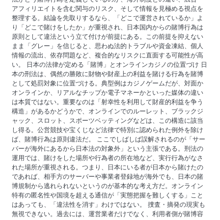
アフィリエイトを含む関与のリスク、そして情報を見極める視点を
整理する。結論を先取りするなら、「どこで運営されているか」よ
り「どこで賭けをしたか」が重視され、日本国内からの賭博行為は
原則として違法という立て付けが前提にある。この前提を抑えない
まま「グレー」を信じると、思わぬ法的トラブルや資金凍結、個人
情報の流出、依存問題など、複合的なリスクに直面する可能性が高
い。 日本の法律が定める「賭博」とオンラインカジノの位置づけ 日
本の刑法は、偶然の勝敗に財物や財産上の利益を賭ける行為を賭博
として処罰対象に位置づける。典型例はカジノゲームだが、対面か
オンラインか、リアルなチップか電子マネーかといった媒体の違い
は本質ではない。重要なのは「射幸性を利用して財産的利益を争う
構造」があるかどうかで、オンラインでのルーレット、ブラックジ
ャック、スロット、スポーツベッティングなどは、この構造に該当
し得る。公営競技や宝くじなど法律で特別に認められた例外を除け
ば、賭博行為は原則違法だ。 ここでしばしば誤解されるのが「サー
バーが海外にあるから日本法の対象外」という主張である。刑法の
運用では、賭けをした場所や行為者の所在地など、実行行為がなさ
れた場所が重視される。つまり、日本にいる者が日本から賭けたの
であれば、相手方のサーバーや事業者登録地が海外でも、日本の賭
博規制から逃れられないというのが基本的な考え方だ。オンライン
特有の匿名性や国境を超える通信が「実態把握を難しくする」こと
はあっても、「違法性を消す」わけではない。 捜査・摘発の現実も
無視できない。過去には、運営業者だけでなく、利用者側が賭博容