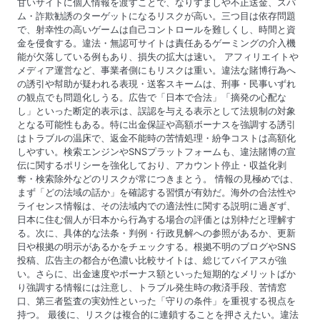
甘いサイトに個人情報を渡すことで、なりすましや不正送金、スパ
ム・詐欺勧誘のターゲットになるリスクが高い。三つ目は依存問題
で、射幸性の高いゲームは自己コントロールを難しくし、時間と資
金を侵食する。違法・無認可サイトは責任あるゲーミングの介入機
能が欠落している例もあり、損失の拡大は速い。 アフィリエイトや
メディア運営など、事業者側にもリスクは重い。違法な賭博行為へ
の誘引や幇助が疑われる表現・送客スキームは、刑事・民事いずれ
の観点でも問題化しうる。広告で「日本で合法」「摘発の心配な
し」といった断定的表示は、誤認を与える表示として法規制の対象
となる可能性もある。特に出金保証や高額ボーナスを強調する誘引
はトラブルの温床で、返金不能時の苦情処理・紛争コストは高額化
しやすい。検索エンジンやSNSプラットフォームも、違法賭博の宣
伝に関するポリシーを強化しており、アカウント停止・収益化剥
奪・検索除外などのリスクが常につきまとう。 情報の見極めでは、
まず「どの法域の話か」を確認する習慣が有効だ。海外の合法性や
ライセンス情報は、その法域内での適法性に関する説明に過ぎず、
日本に住む個人が日本から行為する場合の評価とは別枠だと理解す
る。次に、具体的な法条・判例・行政見解への参照があるか、更新
日や根拠の明示があるかをチェックする。根拠不明のブログやSNS
投稿、広告主の都合が色濃い比較サイトは、総じてバイアスが強
い。さらに、出金速度やボーナス額といった短期的なメリットばか
り強調する情報には注意し、トラブル発生時の救済手段、苦情窓
口、第三者監査の実効性といった「守りの条件」を重視する視点を
持つ。 最後に、リスクは複合的に連鎖することを押さえたい。違法