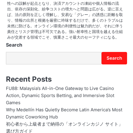
性への誤解が起点となり、決済アカウントの凍結や個人情報の流
出、依存の深刻化、紛争コストの増大へと問題は広がる。逆に言え
ば、法の原則を正しく理解し、安易な「グレー」の誘惑に距離を取
り、情報の出所と根拠を厳密に吟味するだけで、多くのトラブルは
未然に防げる。オンライン環境の利便性は魅力的だが、それに伴う
責任とリスク管理は不可欠である。強い射幸性と国境を越える仕組
みが交差する領域でこそ、慎重さこそ最大のセーフティになる。
Search
Search
Recent Posts
FU88: Malaysia’s All-in-One Gateway to Live Casino
Action, Dynamic Sports Betting, and Immersive Slot
Games
Why Medellín Has Quietly Become Latin America’s Most
Dynamic Coworking Hub
初心者から上級者まで納得の「オンラインカジノ サイト」
選び方ガイド