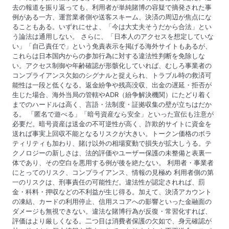
去の報道を振り返っても、利用者が単純賭博の容疑で摘発された事
例がある一方、運営業者側や送客スキーム、決済の周辺が焦点にな
ることもある。いずれにせよ、「今は大丈夫そうだから合法」とい
う論法は通用しない。 さらに、「日本人のアクセスを想定していな
い」「自己責任で」という免責表示を掲げる海外サイトもあるが、
これらは日本国内からの参加行為に対する違法性判断を免除しな
い。アクセス制御や年齢確認が形骸化していれば、むしろ事業者の
コンプライアンス欠如のシグナルと捉えられ、トラブル時の救済可
能性は一段と低くなる。返金紛争や残高没収、出金の遅延・拒否が
生じた場合、海外当局の管轄やADR（紛争解決機関）にたどり着く
までのハードルは高く、言語・法制度・証拠収集の壁が立ちはだか
る。 「匿名で遊べる」「暗号資産なら安全」といった宣伝も注意が
必要だ。暗号資産は送金の不可逆性が高く、詐欺的サイトに資金を
送れば事実上回収不能となるリスクが大きい。トークン価格のボラ
ティリティも加わり、賭け以外の相場変動で損失が拡大しうる。テ
クノロジーの新しさは、法的評価やユーザー保護の未整備と表裏一
体であり、その空白を悪用する例が後を絶たない。 利用者・事業者
にとってのリスク、コンプライアンス、情報の見極め 利用者側の第
一のリスクは、刑事責任の可能性だ。違法性が認定されれば、罰
金・科料・押収などの不利益が生じ得る。加えて、決済アカウント
の凍結、カードの利用停止、信用スコアへの影響といった金融面の
ダメージも無視できない。違法な賭博行為が反復・常習化すれば、
評価はより厳しくなる。二つ目は消費者保護の欠如で、身元確認が