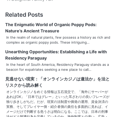
s
Related Posts
t
n
The Enigmatic World of Organic Poppy Pods:
Nature’s Ancient Treasure
a
In the realm of natural plants, few possess a history as rich and
complex as organic poppy pods. These intriguing…
v
Unearthing Opportunities: Establishing a Life with
i
Residency Paraguay
g
In the heart of South America, Residency Paraguay stands as a
beacon for expatriates seeking a new place to call…
a
見逃せない現実：「オンラインカジノは違法か」を法と
t
リスクから読み解く
i
オンラインカジノをめぐる情報は玉石混交で、「海外にサーバーが
あればOK」「日本ではグレー」といった耳ざわりの良いフレーズが
o
独り歩きしがちだ。だが、現実の法制度や摘発の運用、資金決済の
実務、そしてプレイヤー側・紹介者側の責任を多面的に見れば、イ
n
メージだけで判断する危うさは明白になる。ここでは、日本の刑事
法がどう賭博行為を定義しているのか、海外制度との違い、広告・