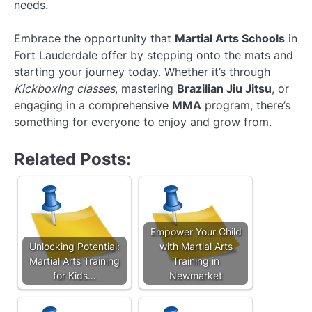
needs.
Embrace the opportunity that
Martial Arts Schools
in
Fort Lauderdale offer by stepping onto the mats and
starting your journey today. Whether it’s through
Kickboxing classes
, mastering
Brazilian Jiu Jitsu
, or
engaging in a comprehensive
MMA
program, there’s
something for everyone to enjoy and grow from.
Related Posts:
Empower Your Child
Unlocking Potential:
with Martial Arts
Martial Arts Training
Training in
for Kids…
Newmarket