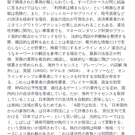
疑で摘発された事例が報じられている。すべてのケースが同じ結論
に至るわけではないが、「利用者は捕まらない」という根拠なき楽
観は危険だ。また、クレジットカードやプリペイド、暗号資産など
の決済を経由する場合、資金の流れが可視化され、決済事業者のモ
ニタリングでトランザクションが差し止められることもある。違法
性判断に関与しない事業者でも、マネーロンダリング対策やブラン
ド規約の観点からブロックを行う。 法的な用語や判断軸を整理する
際、概説的な資料をあたることは有益だが、断片的な情報だけで安
心しないことが肝要だ。検索で目にするオンライン カジノ 違法のよ
うなキーワードの解説を参考にする場合でも、最新の法改正や判
例、実務の運用を複合的に確認し、短絡的な一般論に飛びつかない
慎重さが求められる。 海外ライセンスと「グレーゾーン」の誤解 海
外には、英国（UKGC）やマルタ（MGA）、キュラソーなど、オン
ラインギャンブル事業者にライセンスを付与する法制度が存在す
る。これらは事業者の適格性審査、プレイヤー保護、資金分別管
理、RNGの公平性監査、責任あるゲーミングの要件などを定め、国
内向けの合法市場を形成している。だが、海外でライセンスを取得
していることは、日本国内での合法性を自動的に意味しない。これ
は単純に法域が異なるためであり、「A国では合法」でも「日本国内
からの参加行為」は日本の刑法によって評価される。 宣伝文句で見
かける「日本ではグレー」という言い回しは、法的なグレーではな
く、しばしば「摘発可能性や執行リスクが状況によって変動する」
という意味合いが混同されている。執行の強弱は時期・地域・リソ
ースにより振れ幅があるが、これは違法性の有無とは別問題だ。過