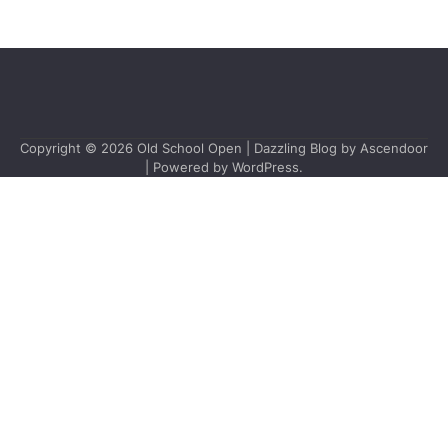
Copyright © 2026
Old School Open
| Dazzling Blog by
Ascendoor
| Powered by
WordPress
.