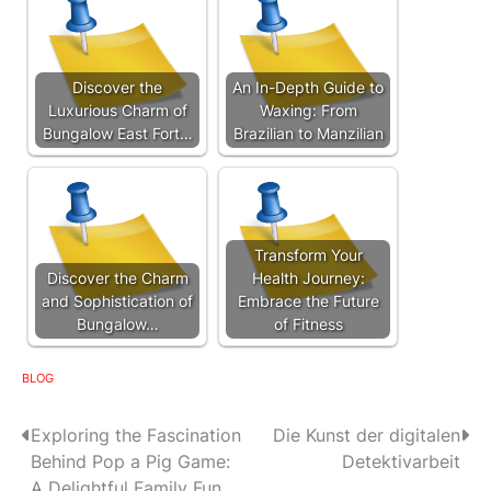
Discover the
An In-Depth Guide to
Luxurious Charm of
Waxing: From
Bungalow East Fort…
Brazilian to Manzilian
Transform Your
Discover the Charm
Health Journey:
and Sophistication of
Embrace the Future
Bungalow…
of Fitness
BLOG
P
Exploring the Fascination
Die Kunst der digitalen
Behind Pop a Pig Game:
Detektivarbeit
o
A Delightful Family Fun