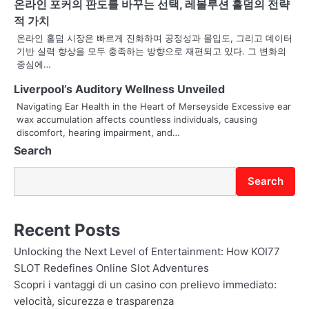
온라인 포커의 판도를 바꾸는 선택, 레볼루션 홀덤의 전략
g
적 가치
온라인 홀덤 시장은 빠르게 진화하며 공정성과 몰입도, 그리고 데이터
a
기반 실력 향상을 모두 충족하는 방향으로 재편되고 있다. 그 변화의
중심에…
t
Liverpool’s Auditory Wellness Unveiled
i
Navigating Ear Health in the Heart of Merseyside Excessive ear
o
wax accumulation affects countless individuals, causing
discomfort, hearing impairment, and…
n
Search
Search
Recent Posts
Unlocking the Next Level of Entertainment: How KOI77
SLOT Redefines Online Slot Adventures
Scopri i vantaggi di un casino con prelievo immediato:
velocità, sicurezza e trasparenza