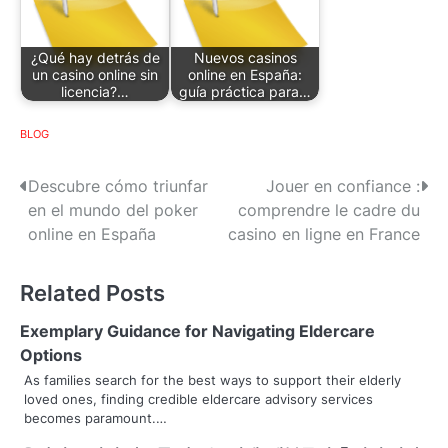
¿Qué hay detrás de
Nuevos casinos
un casino online sin
online en España:
licencia?…
guía práctica para…
BLOG
P
Descubre cómo triunfar
Jouer en confiance :
en el mundo del poker
comprendre le cadre du
o
online en España
casino en ligne en France
s
Related Posts
t
n
Exemplary Guidance for Navigating Eldercare
Options
a
As families search for the best ways to support their elderly
loved ones, finding credible eldercare advisory services
v
becomes paramount.…
i