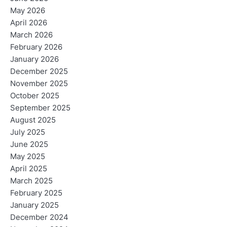
May 2026
April 2026
March 2026
February 2026
January 2026
December 2025
November 2025
October 2025
September 2025
August 2025
July 2025
June 2025
May 2025
April 2025
March 2025
February 2025
January 2025
December 2024