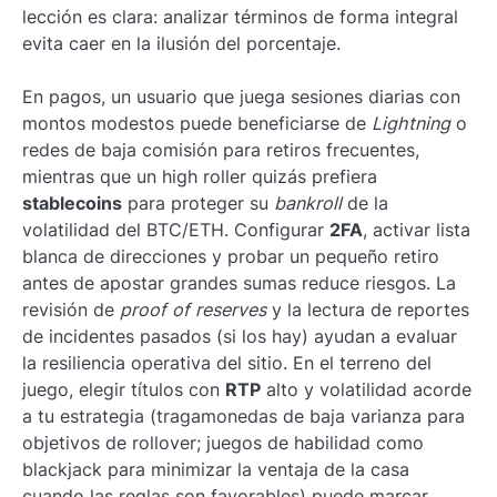
lección es clara: analizar términos de forma integral
evita caer en la ilusión del porcentaje.
En pagos, un usuario que juega sesiones diarias con
montos modestos puede beneficiarse de
Lightning
o
redes de baja comisión para retiros frecuentes,
mientras que un high roller quizás prefiera
stablecoins
para proteger su
bankroll
de la
volatilidad del BTC/ETH. Configurar
2FA
, activar lista
blanca de direcciones y probar un pequeño retiro
antes de apostar grandes sumas reduce riesgos. La
revisión de
proof of reserves
y la lectura de reportes
de incidentes pasados (si los hay) ayudan a evaluar
la resiliencia operativa del sitio. En el terreno del
juego, elegir títulos con
RTP
alto y volatilidad acorde
a tu estrategia (tragamonedas de baja varianza para
objetivos de rollover; juegos de habilidad como
blackjack para minimizar la ventaja de la casa
cuando las reglas son favorables) puede marcar