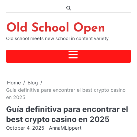
Skip
to
content
Old School Open
Old school meets new school in content variety
Home
Blog
Guía definitiva para encontrar el best crypto casino
en 2025
Guía definitiva para encontrar el
best crypto casino en 2025
October 4, 2025
AnnaMLippert