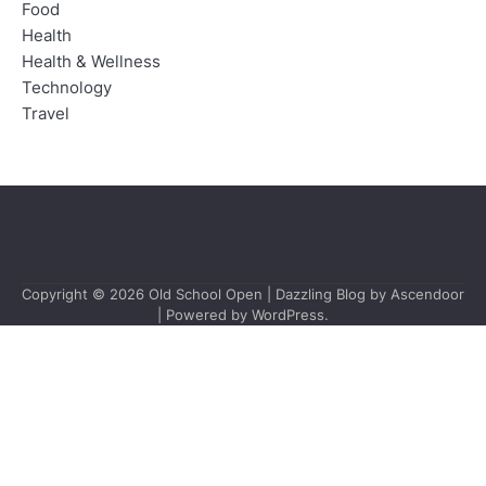
Food
Health
Health & Wellness
Technology
Travel
Copyright © 2026
Old School Open
| Dazzling Blog by
Ascendoor
| Powered by
WordPress
.