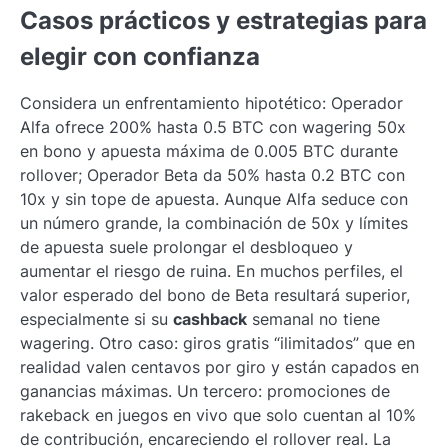
Casos prácticos y estrategias para
elegir con confianza
Considera un enfrentamiento hipotético: Operador
Alfa ofrece 200% hasta 0.5 BTC con wagering 50x
en bono y apuesta máxima de 0.005 BTC durante
rollover; Operador Beta da 50% hasta 0.2 BTC con
10x y sin tope de apuesta. Aunque Alfa seduce con
un número grande, la combinación de 50x y límites
de apuesta suele prolongar el desbloqueo y
aumentar el riesgo de ruina. En muchos perfiles, el
valor esperado del bono de Beta resultará superior,
especialmente si su
cashback
semanal no tiene
wagering. Otro caso: giros gratis “ilimitados” que en
realidad valen centavos por giro y están capados en
ganancias máximas. Un tercero: promociones de
rakeback en juegos en vivo que solo cuentan al 10%
de contribución, encareciendo el rollover real. La