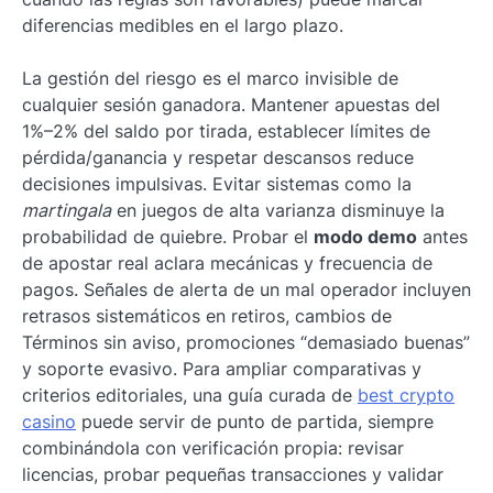
diferencias medibles en el largo plazo.
La gestión del riesgo es el marco invisible de
cualquier sesión ganadora. Mantener apuestas del
1%–2% del saldo por tirada, establecer límites de
pérdida/ganancia y respetar descansos reduce
decisiones impulsivas. Evitar sistemas como la
martingala
en juegos de alta varianza disminuye la
probabilidad de quiebre. Probar el
modo demo
antes
de apostar real aclara mecánicas y frecuencia de
pagos. Señales de alerta de un mal operador incluyen
retrasos sistemáticos en retiros, cambios de
Términos sin aviso, promociones “demasiado buenas”
y soporte evasivo. Para ampliar comparativas y
criterios editoriales, una guía curada de
best crypto
casino
puede servir de punto de partida, siempre
combinándola con verificación propia: revisar
licencias, probar pequeñas transacciones y validar