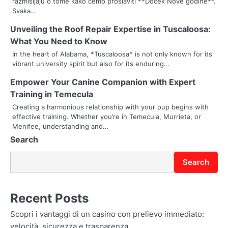
razmišljaju o tome kako ćemo proslaviti **Doček Nove godine**.
v
Svaka…
i
Unveiling the Roof Repair Expertise in Tuscaloosa:
g
What You Need to Know
In the heart of Alabama, *Tuscaloosa* is not only known for its
a
vibrant university spirit but also for its enduring…
t
Empower Your Canine Companion with Expert
i
Training in Temecula
Creating a harmonious relationship with your pup begins with
o
effective training. Whether you’re in Temecula, Murrieta, or
Menifee, understanding and…
n
Search
Search
Recent Posts
Scopri i vantaggi di un casino con prelievo immediato:
velocità, sicurezza e trasparenza