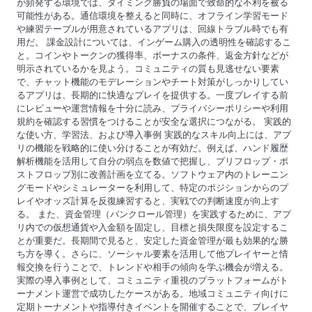
が頻発する環境では、タイミング勝負の場面で致命的な不利を被る
可能性がある。通信環境を整えると同時に、オフライン学習モード
や練習テーブルが用意されているアプリは、回線トラブル時でも有
用だ。 課金設計については、インゲーム購入の透明性を確認するこ
と。コインやトークンの獲得率、ボーナスの条件、返金方針などが
明示されているかを見よう。コミュニティの質も見逃せない要素
で、チャット機能のモデレーションやチート対策がしっかりしてい
るアプリは、長期的に快適なプレイを提供する。一度プレイする前
にレビューや運営情報を十分に読み、プライバシーポリシーや利用
規約を確認する習慣をつけることが安全な選択につながる。 実践的
な使い方、学習法、および導入事例 実践的なスキル向上には、アプ
リの機能を戦略的に使い分けることが有効だ。例えば、ハンド履歴
解析機能を活用して自分の弱点を数値で把握し、プリフロップ・ポ
ストフロップ別に改善計画を立てる。ソフトウェア内のトレーニン
グモードやシミュレーターを利用して、特定のポジションからのプ
レイやオッズ計算を反復練習すると、実戦での判断速度が向上す
る。 また、資金管理（バンクロール管理）を実践するために、アプ
リ内での仮想通貨や入金額を固定し、目標と損失限度を設定するこ
とが重要だ。長期間で見ると、安定した資金管理が最も効果的な勝
ち方を導く。さらに、ソーシャル要素を活用して他プレイヤーと情
報交換を行うことで、トレンドや相手の傾向を学ぶ機会が増える。
実際の導入事例として、コミュニティ重視のプラットフォームがト
ーナメント運営で成功したケースがある。地域コミュニティ向けに
定期トーナメントや指導付きイベントを開催することで、プレイヤ