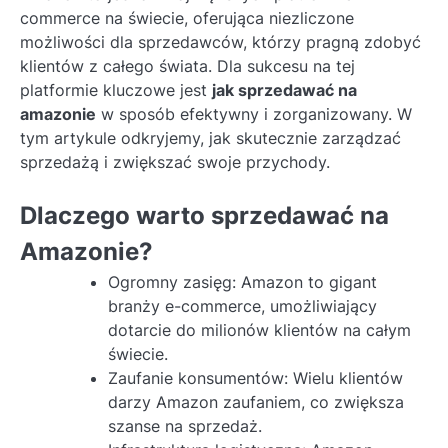
commerce na świecie, oferująca niezliczone
możliwości dla sprzedawców, którzy pragną zdobyć
klientów z całego świata. Dla sukcesu na tej
platformie kluczowe jest
jak sprzedawać na
amazonie
w sposób efektywny i zorganizowany. W
tym artykule odkryjemy, jak skutecznie zarządzać
sprzedażą i zwiększać swoje przychody.
Dlaczego warto sprzedawać na
Amazonie?
Ogromny zasięg: Amazon to gigant
branży e-commerce, umożliwiający
dotarcie do milionów klientów na całym
świecie.
Zaufanie konsumentów: Wielu klientów
darzy Amazon zaufaniem, co zwiększa
szanse na sprzedaż.