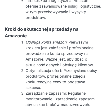
Infrastruktura logistyczna: Amazon
oferuje zaawansowane usługi logistyczne,
w tym przechowywanie i wysyłkę
produktów.
Kroki do skutecznej sprzedaży na
Amazonie
Obsługa konta amazon
: Pierwszym
krokiem jest założenie i profesjonalne
prowadzenie konta sprzedawcy na
Amazonie. Ważne jest, aby dbać o
aktualność danych i obsługę klientów.
Optymalizacja ofert: Przemyślane opisy
produktów, profesjonalne zdjęcia i
konkurencyjne ceny to podstawa
sukcesu.
Zarządzanie zapasami: Regularne
monitorowanie i zarządzanie zapasami,
aby unikać braków magazynowych.