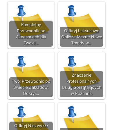
Kompletny
Przewodnik po
Odkryj Luksusowe
Akcesoriach dla
Oblicze Mazur: Nowe
Twojej…
Trendy w…
Znaczenie
Twój Przewodnik po
Profesjonalnych
Świecie Zakładów:
Usług Sprzątających
Odkryj…
w Poznaniu
Odkryj Niezwykłe