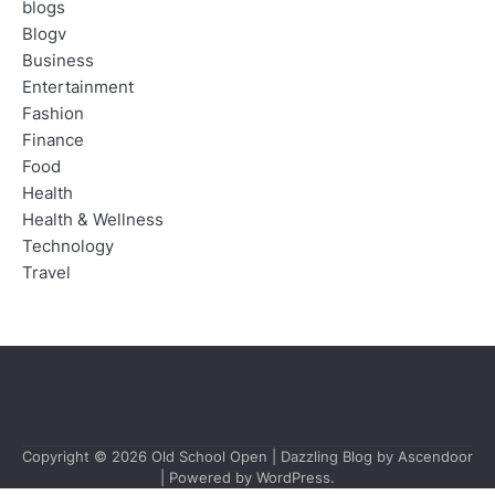
blogs
Blogv
Business
Entertainment
Fashion
Finance
Food
Health
Health & Wellness
Technology
Travel
Copyright © 2026
Old School Open
| Dazzling Blog by
Ascendoor
| Powered by
WordPress
.