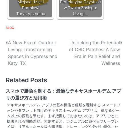
Miejsca dzięki
Perfekcyjna Czystość
Portalowi
w Twoim Zasięgu:
Turystycznemu
Usługi…
BLOG
P
A New Era of Outdoor
Unlocking the Potential
Living: Transforming
of CBD Patches: A New
o
Spaces in Cypress and
Era in Pain Relief and
s
Katy, TX
Wellness
t
Related Posts
n
スマホで勝負を制する：最適なテキサスホールデム アプ
a
リの選び方と活用術
v
テキサスホールデム アプリの基本機能と種類を理解する スマートフ
ォンやタブレット向けのテキサスホールデム アプリは、単なるゲー
i
ム以上の役割を果たす。まず把握しておきたいのは、アプリごとに
提供される機能差だ。大別すると、カジュアルに遊べるフリープレ
g
イ型、リアルマネーを扱う賭博型、トレーニングや分析に特化した