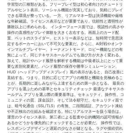
学習型の三種類がある。フリープレイ型は初心者向けのチュートリ
a
アルやヒント表示、ソーシャル機能が充実しており、気軽にプレイ
できる環境が整っている。一方、リアルマネー型は決済機能や厳格
t
な年齢確認、ライセンス表示などが重要であり、信頼性と透明性が
勝敗以上に求められる。 インターフェース面では、視認性の高さや
i
操作の直感性がプレイ体験を大きく左右する。画面上のカード配
置、ベットのスライダー、ヒストリー表示などは、短時間で意思決
o
定するポーカーにおいて不可欠な要素だ。さらに、AI対戦やオンラ
インマルチプレイヤー、トーナメントモード、ロビー機能などの有
n
無によって、同じテキサスホールデムでも遊び方が大きく変わる。
加えて、統計やハンド履歴を解析する機能は中級者以上にとって重
要な差別化要素だ。ハンド履歴の保存や勝率シミュレーション、
HUD（ヘッドアップディスプレイ）風の表示があると、自己改善に
直結する。つまり、目的に応じてアプリの種類と機能を見極めるこ
とが、長期的に楽しみながら上達するための第一歩となる。 最良の
アプリを選ぶための基準とセキュリティチェック 最適なテキサスホ
ールデム アプリを選ぶ際の重要基準は、セキュリティ、操作性、コ
ミュニティの質、課金設計、そして法令順守だ。セキュリティ面で
は、暗号化通信（SSL/TLS）の有無、二段階認証、アカウント凍結
や不正検出の仕組みを確認する。特にリアルマネーを扱う場合は、
運営のライセンス表示、第三者による監査や公的機関の認可情報が
あるかどうかを優先的にチェックすることが必要だ。 操作性では、
レスポンシブデザインと遅延の少なさが鍵となる。ラグや接続切れ