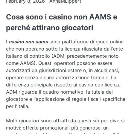
February 8, 2026
AnnaMLippert
Cosa sono i casino non AAMS e
perché attirano giocatori
I
casino non aams
sono piattaforme di gioco online
che non operano sotto la licenza rilasciata dall'ente
italiano di controllo (ADM, precedentemente noto
come AAMS). Questi operatori possono essere
autorizzati da giurisdizioni estere o, in alcuni casi,
operare senza alcuna autorizzazione formale. La
differenza principale rispetto ai casino con licenza
ADM riguarda il quadro normativo, la tutela del
giocatore e l'applicazione di regole fiscali specifiche
per l'Italia.
Molti giocatori sono attratti da questi siti per diversi
motivi: offerte promozionali più generose, un