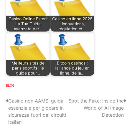
Casino Online Esteri:
Casino en ligne 2026
La Tua Guida
: innovations,
Avanzata per…
régulation et…
Meilleurs sites de
Bitcoin casinos :
paris sportifs : le
l’alliance du jeu en
guide pour…
ligne, de la…
BLOG
P
Casino non AAMS: guida
Spot the Fake: Inside the
essenziale per giocare in
World of AI Image
o
sicurezza fuori dai circuiti
Detection
s
italiani