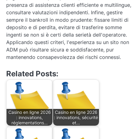
presenza di assistenza clienti efficiente e multilingue,
consultare valutazioni indipendenti. Infine, gestire
sempre il bankroll in modo prudente: fissare limiti di
deposito e di perdita, evitare di trasferire somme
ingenti se non si è certi della serietà dell'operatore.
Applicando questi criteri, l'esperienza su un sito non
ADM può risultare sicura e soddisfacente, pur
mantenendo consapevolezza dei rischi connessi.
Related Posts:
Casino en ligne 2026
Casino en ligne 2026
: innovations,
: innovations, sécurité
réglementations…
et…