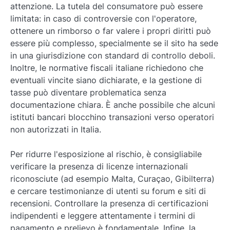
attenzione. La tutela del consumatore può essere
limitata: in caso di controversie con l'operatore,
ottenere un rimborso o far valere i propri diritti può
essere più complesso, specialmente se il sito ha sede
in una giurisdizione con standard di controllo deboli.
Inoltre, le normative fiscali italiane richiedono che
eventuali vincite siano dichiarate, e la gestione di
tasse può diventare problematica senza
documentazione chiara. È anche possibile che alcuni
istituti bancari blocchino transazioni verso operatori
non autorizzati in Italia.
Per ridurre l'esposizione al rischio, è consigliabile
verificare la presenza di licenze internazionali
riconosciute (ad esempio Malta, Curaçao, Gibilterra)
e cercare testimonianze di utenti su forum e siti di
recensioni. Controllare la presenza di certificazioni
indipendenti e leggere attentamente i termini di
pagamento e prelievo è fondamentale. Infine, la