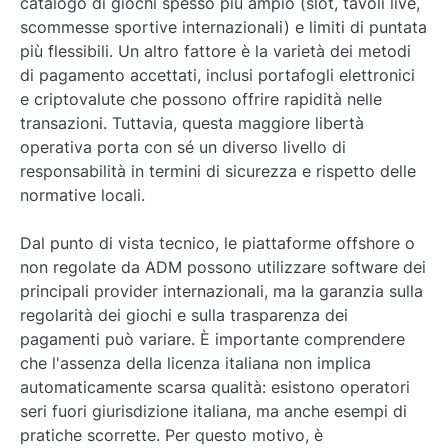
catalogo di giochi spesso più ampio (slot, tavoli live,
scommesse sportive internazionali) e limiti di puntata
più flessibili. Un altro fattore è la varietà dei metodi
di pagamento accettati, inclusi portafogli elettronici
e criptovalute che possono offrire rapidità nelle
transazioni. Tuttavia, questa maggiore libertà
operativa porta con sé un diverso livello di
responsabilità in termini di sicurezza e rispetto delle
normative locali.
Dal punto di vista tecnico, le piattaforme offshore o
non regolate da ADM possono utilizzare software dei
principali provider internazionali, ma la garanzia sulla
regolarità dei giochi e sulla trasparenza dei
pagamenti può variare. È importante comprendere
che l'assenza della licenza italiana non implica
automaticamente scarsa qualità: esistono operatori
seri fuori giurisdizione italiana, ma anche esempi di
pratiche scorrette. Per questo motivo, è