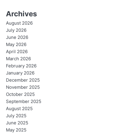
Archives
August 2026
July 2026
June 2026
May 2026
April 2026
March 2026
February 2026
January 2026
December 2025
November 2025
October 2025
September 2025
August 2025
July 2025
June 2025
May 2025