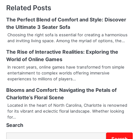
t
Related Posts
n
The Perfect Blend of Comfort and Style: Discover
a
the Ultimate 3 Seater Sofa
v
Choosing the right sofa is essential for creating a harmonious
and inviting living space. Among the myriad of options, the…
i
The Rise of Interactive Realities: Exploring the
g
World of Online Games
a
In recent years, online games have transformed from simple
entertainment to complex worlds offering immersive
t
experiences to millions of players…
i
Blooms and Comfort: Navigating the Petals of
Charlotte’s Floral Scene
o
Located in the heart of North Carolina, Charlotte is renowned
for its vibrant and eclectic floral landscape. Whether looking
n
for…
Search