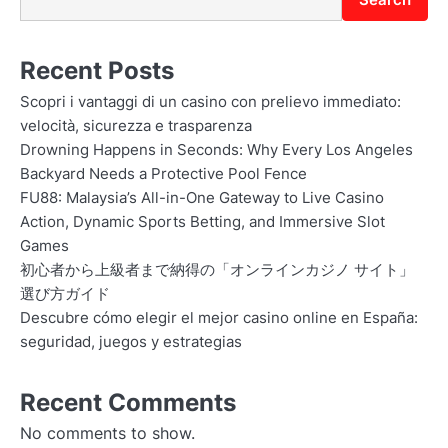
Search
Recent Posts
Scopri i vantaggi di un casino con prelievo immediato:
velocità, sicurezza e trasparenza
Drowning Happens in Seconds: Why Every Los Angeles
Backyard Needs a Protective Pool Fence
FU88: Malaysia’s All-in-One Gateway to Live Casino
Action, Dynamic Sports Betting, and Immersive Slot
Games
初心者から上級者まで納得の「オンラインカジノ サイト」
選び方ガイド
Descubre cómo elegir el mejor casino online en España:
seguridad, juegos y estrategias
Recent Comments
No comments to show.