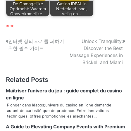
De Onmogelijke
Casino iDEAL in
Opdracht: Waarom
Nederland: snel,
Onoverkomelijke…
veilig en…
BLOG
P
인터넷 상의 사기를 피하기
Unlock Tranquility:
위한 필수 가이드
Discover the Best
o
Massage Experiences in
s
Brickell and Miami
t
Related Posts
n
Maîtriser l’univers du jeu : guide complet du casino
a
en ligne
v
Plonger dans l&apos;univers du casino en ligne demande
autant de curiosité que de prudence. Entre innovations
i
techniques, offres promotionnelles alléchantes…
g
A Guide to Elevating Company Events with Premium