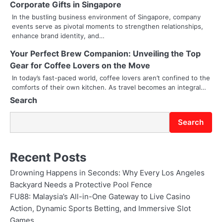
Corporate Gifts in Singapore
a
In the bustling business environment of Singapore, company
t
events serve as pivotal moments to strengthen relationships,
enhance brand identity, and…
i
Your Perfect Brew Companion: Unveiling the Top
o
Gear for Coffee Lovers on the Move
In today’s fast-paced world, coffee lovers aren’t confined to the
n
comforts of their own kitchen. As travel becomes an integral…
Search
Search
Recent Posts
Drowning Happens in Seconds: Why Every Los Angeles
Backyard Needs a Protective Pool Fence
FU88: Malaysia’s All-in-One Gateway to Live Casino
Action, Dynamic Sports Betting, and Immersive Slot
Games