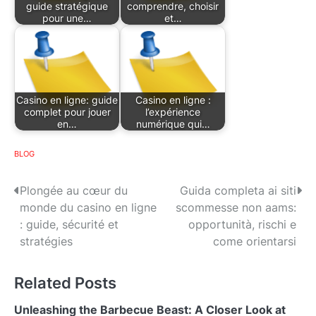
guide stratégique
comprendre, choisir
pour une…
et…
Casino en ligne: guide
Casino en ligne :
complet pour jouer
l’expérience
en…
numérique qui…
BLOG
P
Plongée au cœur du
Guida completa ai siti
monde du casino en ligne
scommesse non aams:
o
: guide, sécurité et
opportunità, rischi e
s
stratégies
come orientarsi
t
Related Posts
n
Unleashing the Barbecue Beast: A Closer Look at