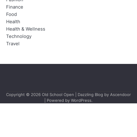
Finance
Food
Health
Health & Wellness
Technology
Travel
Copyright © 2026
Old School Open
| Dazzling Blog by
Ascendoor
| Powered by
WordPress
.