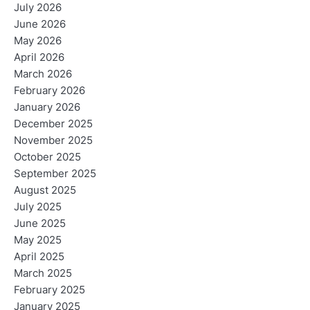
July 2026
June 2026
May 2026
April 2026
March 2026
February 2026
January 2026
December 2025
November 2025
October 2025
September 2025
August 2025
July 2025
June 2025
May 2025
April 2025
March 2025
February 2025
January 2025