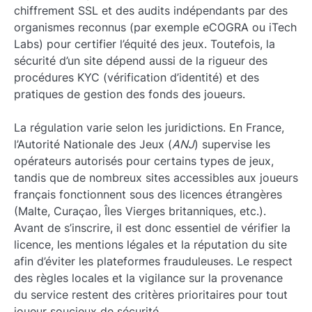
chiffrement SSL et des audits indépendants par des
organismes reconnus (par exemple eCOGRA ou iTech
Labs) pour certifier l’équité des jeux. Toutefois, la
sécurité d’un site dépend aussi de la rigueur des
procédures KYC (vérification d’identité) et des
pratiques de gestion des fonds des joueurs.
La régulation varie selon les juridictions. En France,
l’Autorité Nationale des Jeux (
ANJ
) supervise les
opérateurs autorisés pour certains types de jeux,
tandis que de nombreux sites accessibles aux joueurs
français fonctionnent sous des licences étrangères
(Malte, Curaçao, Îles Vierges britanniques, etc.).
Avant de s’inscrire, il est donc essentiel de vérifier la
licence, les mentions légales et la réputation du site
afin d’éviter les plateformes frauduleuses. Le respect
des règles locales et la vigilance sur la provenance
du service restent des critères prioritaires pour tout
joueur soucieux de sécurité.