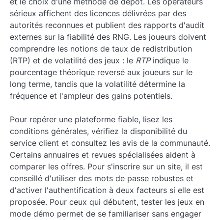
et le choix d'une méthode de dépôt. Les opérateurs
sérieux affichent des licences délivrées par des
autorités reconnues et publient des rapports d'audit
externes sur la fiabilité des RNG. Les joueurs doivent
comprendre les notions de taux de redistribution
(RTP) et de volatilité des jeux : le
RTP
indique le
pourcentage théorique reversé aux joueurs sur le
long terme, tandis que la volatilité détermine la
fréquence et l'ampleur des gains potentiels.
Pour repérer une plateforme fiable, lisez les
conditions générales, vérifiez la disponibilité du
service client et consultez les avis de la communauté.
Certains annuaires et revues spécialisées aident à
comparer les offres. Pour s'inscrire sur un site, il est
conseillé d'utiliser des mots de passe robustes et
d'activer l'authentification à deux facteurs si elle est
proposée. Pour ceux qui débutent, tester les jeux en
mode démo permet de se familiariser sans engager