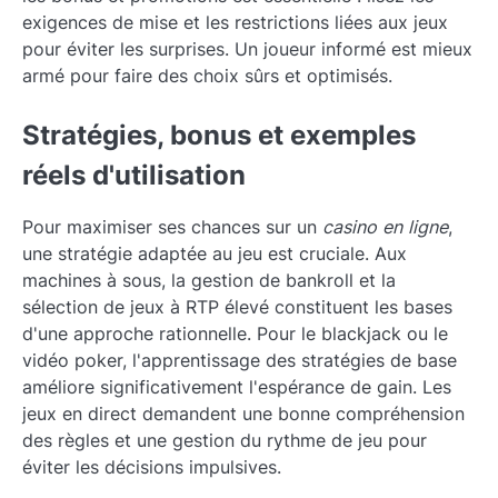
exigences de mise et les restrictions liées aux jeux
pour éviter les surprises. Un joueur informé est mieux
armé pour faire des choix sûrs et optimisés.
Stratégies, bonus et exemples
réels d'utilisation
Pour maximiser ses chances sur un
casino en ligne
,
une stratégie adaptée au jeu est cruciale. Aux
machines à sous, la gestion de bankroll et la
sélection de jeux à RTP élevé constituent les bases
d'une approche rationnelle. Pour le blackjack ou le
vidéo poker, l'apprentissage des stratégies de base
améliore significativement l'espérance de gain. Les
jeux en direct demandent une bonne compréhension
des règles et une gestion du rythme de jeu pour
éviter les décisions impulsives.