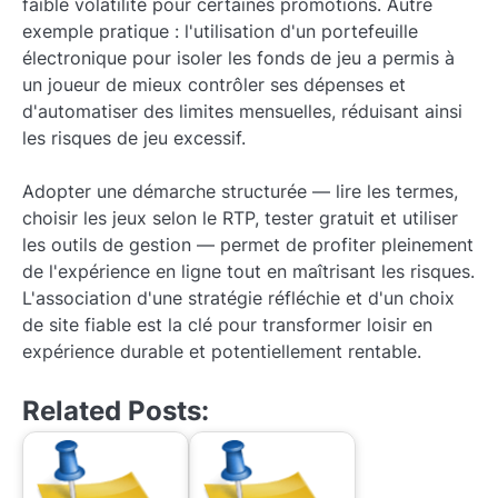
faible volatilité pour certaines promotions. Autre
exemple pratique : l'utilisation d'un portefeuille
électronique pour isoler les fonds de jeu a permis à
un joueur de mieux contrôler ses dépenses et
d'automatiser des limites mensuelles, réduisant ainsi
les risques de jeu excessif.
Adopter une démarche structurée — lire les termes,
choisir les jeux selon le RTP, tester gratuit et utiliser
les outils de gestion — permet de profiter pleinement
de l'expérience en ligne tout en maîtrisant les risques.
L'association d'une stratégie réfléchie et d'un choix
de site fiable est la clé pour transformer loisir en
expérience durable et potentiellement rentable.
Related Posts: