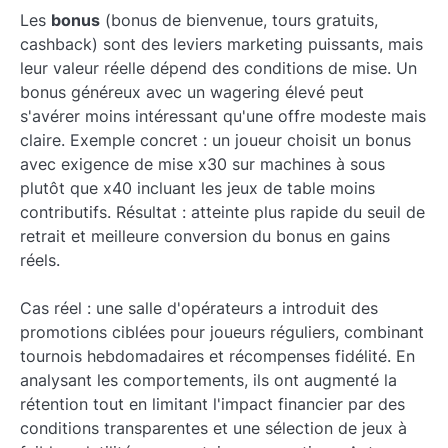
Les
bonus
(bonus de bienvenue, tours gratuits,
cashback) sont des leviers marketing puissants, mais
leur valeur réelle dépend des conditions de mise. Un
bonus généreux avec un wagering élevé peut
s'avérer moins intéressant qu'une offre modeste mais
claire. Exemple concret : un joueur choisit un bonus
avec exigence de mise x30 sur machines à sous
plutôt que x40 incluant les jeux de table moins
contributifs. Résultat : atteinte plus rapide du seuil de
retrait et meilleure conversion du bonus en gains
réels.
Cas réel : une salle d'opérateurs a introduit des
promotions ciblées pour joueurs réguliers, combinant
tournois hebdomadaires et récompenses fidélité. En
analysant les comportements, ils ont augmenté la
rétention tout en limitant l'impact financier par des
conditions transparentes et une sélection de jeux à